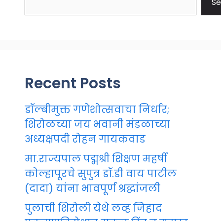
Se
Recent Posts
डॉल्बीमुक्त गणेशोत्सवाचा निर्धार;
शिरोळच्या जय भवानी मंडळाच्या
अध्यक्षपदी रोहन गायकवाड
मा.राज्यपाल पद्मश्री शिक्षण महर्षी
कोल्हापूरचे सुपुत्र डॉ.डी वाय पाटील
(दादा) यांना भावपूर्ण श्रद्धांजली
पुलाची शिरोली येथे लव्ह जिहाद