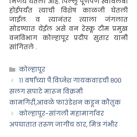
निर्णय घेतला आहे. पिल्लू पूर्णपणे स्वावलंबी
होईपर्यंत त्याची विशेष काळजी घेतली
जाईल. व त्यानंतर त्याला जंगलात
सोडण्यात येईल असे वन रेस्कू टीम प्रमुख
वनविभाग कोल्हापूर प्रदीप सुतार यानी
सांगितले .
Categories
कोल्हापूर
११ वर्षांच्या पै.विघ्नेश गायकवाडची ८००
सलग सपाटे मारून विक्रमी
कामगिरी,आवळे फाउंडेशन कडून कौतुक
कोल्हापूर-सांगली महामार्गावर
अपघातात तरुण जागीच ठार, मित्र गंभीर