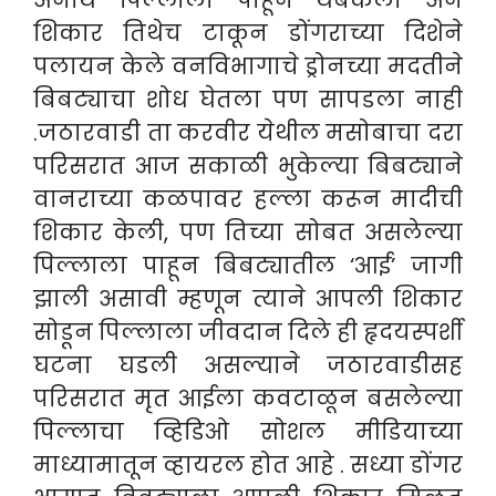
अनाथ पिल्लाला पाहून थबकला अन
शिकार तिथेच टाकून डोंगराच्या दिशेने
पलायन केले वनविभागाचे ड्रोनच्या मदतीने
बिबट्याचा शोध घेतला पण सापडला नाही
.
जठारवाडी ता करवीर येथील मसोबाचा दरा
परिसरात आज सकाळी भुकेल्या बिबट्याने
वानराच्या कळपावर हल्ला करून मादीची
शिकार केली, पण तिच्या सोबत असलेल्या
पिल्लाला पाहून बिबट्यातील ‘आई’ जागी
झाली असावी म्हणून त्याने आपली शिकार
सोडून पिल्लाला जीवदान दिले ही हृदयस्पर्शी
घटना घडली असल्याने जठारवाडीसह
परिसरात मृत आईला कवटाळून बसलेल्या
पिल्लाचा व्हिडिओ सोशल मीडियाच्या
माध्यामातून व्हायरल होत आहे . सध्या डोंगर