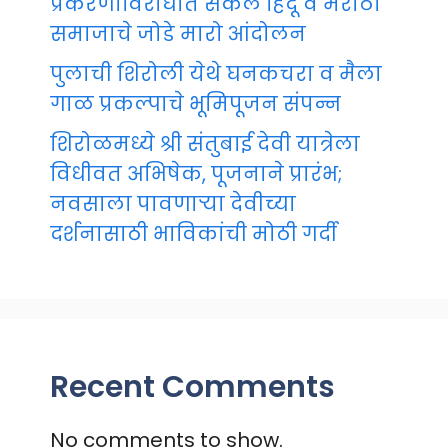
प्रकरणाविरोधात सकल हिंदू व मराठा
समाजाचे जोडे मारो आंदोलन
पुलाची शिरोली येथे घनकचरा व मैला
गाळ प्रकल्पाचे भूमिपूजन संपन्न
शिरोळमध्ये श्री संतुबाई देवी यात्रेला
विधीवत अभिषेक, पूजनाने प्रारंभ;
नवसाला पावणाऱ्या देवीच्या
दर्शनासाठी भाविकांची मोठी गर्दी
Recent Comments
No comments to show.