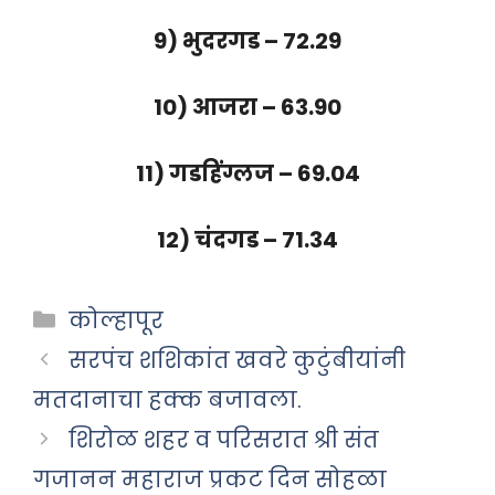
9) भुदरगड – 72.29
10) आजरा – 63.90
11) गडहिंग्लज – 69.04
12) चंदगड – 71.34
Categories
कोल्हापूर
सरपंच शशिकांत खवरे कुटुंबीयांनी
मतदानाचा हक्क बजावला.
शिरोळ शहर व परिसरात श्री संत
गजानन महाराज प्रकट दिन सोहळा