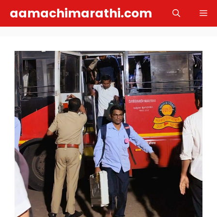
Skip
aamachimarathi.com
M
to
content