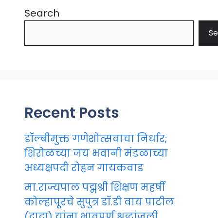
Search
Se
Recent Posts
डॉल्बीमुक्त गणेशोत्सवाचा निर्धार;
शिरोळच्या जय भवानी मंडळाच्या
अध्यक्षपदी रोहन गायकवाड
मा.राज्यपाल पद्मश्री शिक्षण महर्षी
कोल्हापूरचे सुपुत्र डॉ.डी वाय पाटील
(दादा) यांना भावपूर्ण श्रद्धांजली