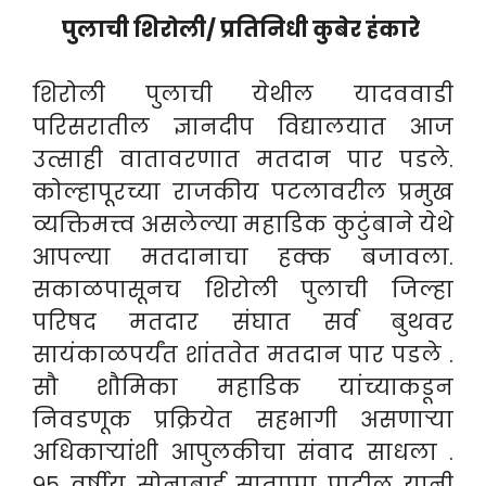
पुलाची शिरोली/ प्रतिनिधी कुबेर हंकारे
शिरोली पुलाची येथील यादववाडी
परिसरातील ज्ञानदीप विद्यालयात आज
उत्साही वातावरणात मतदान पार पडले.
कोल्हापूरच्या राजकीय पटलावरील प्रमुख
व्यक्तिमत्त्व असलेल्या महाडिक कुटुंबाने येथे
आपल्या मतदानाचा हक्क बजावला.
सकाळपासूनच शिरोली पुलाची जिल्हा
परिषद मतदार संघात सर्व बुथवर
सायंकाळपर्यंत शांततेत मतदान पार पडले .
सौ शौमिका महाडिक यांच्याकडून
निवडणूक प्रक्रियेत सहभागी असणाऱ्या
अधिकाऱ्यांशी आपुलकीचा संवाद साधला .
९५ वर्षीय सोनाबाई साताप्पा पाटील यानी