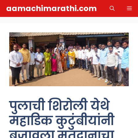
Skip
aamachimarathi.com
M
to
content
पुलाची शिरोली येथे
महाडिक कुटुंबीयांनी
बजावला मतदानाचा