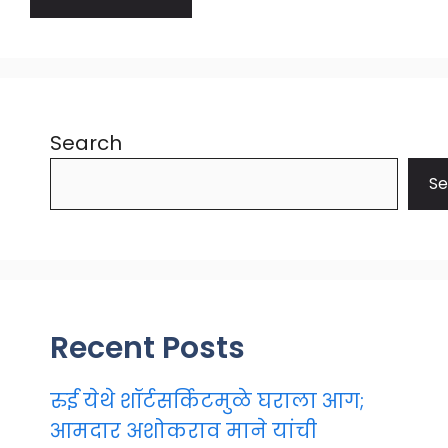
Search
Se
Recent Posts
रुई येथे शॉर्टसर्किटमुळे घराला आग;
आमदार अशोकराव माने यांची