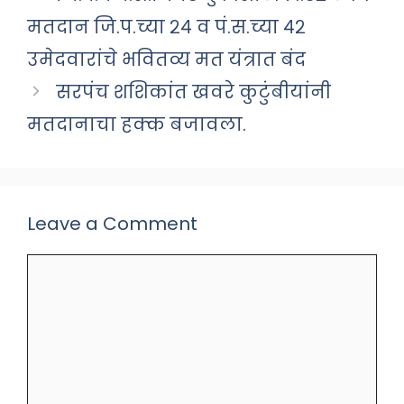
मतदान जि.प.च्या २४ व पं.स.च्या ४२
उमेदवारांचे भवितव्य मत यंत्रात बंद
सरपंच शशिकांत खवरे कुटुंबीयांनी
मतदानाचा हक्क बजावला.
Leave a Comment
Comment