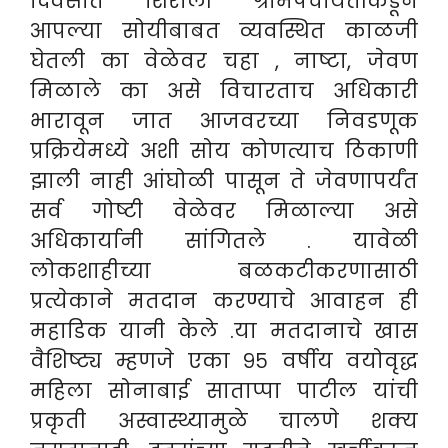
दिवसांत शिरोली ग्रामपंचायतीकडून
आपल्या सोयीबाबत व्यवस्थित काळजी
घेतली का वेळेवर चहा , नाष्टा, जेवण
मिळाले का असे विचारताच अधिकारी
भारावून जात आजवरच्या निवडणूक
प्रक्रियेमध्ये अशी सोय कोणत्याच ठिकाणी
झाली नाही आंघोळी पासून ते जेवणापर्यंत
सर्व गोष्टी वेळेवर मिळाल्या असे
अधिकार्यानी सांगितले . यावेळी
लोकशाहीच्या बळकटीकरणासाठी
प्रत्येकाने मतदान करण्याचे आवाहन ही
महाडिक यानी केले .
या मतदानाचे खास
वैशिष्ट्य म्हणजे एका ९५ वर्षीय वयोवृद्ध
महिला सोनाबाई साताप्पा पाटील यांची
प्रकृती अस्वास्थ्यामुळे चालणे शक्य