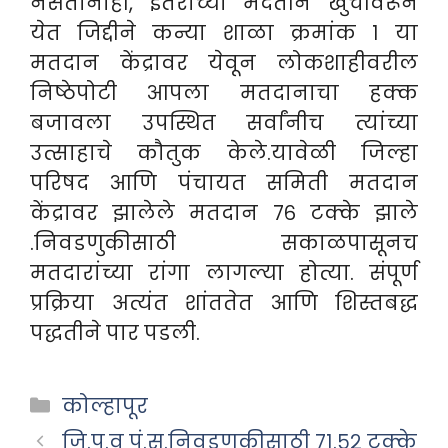
नसतानाही, इतरांच्या मदतीने खुर्चीवरून
येत जिद्दीने कन्या शाळा क्रमांक १ या
मतदान केंद्रावर येवून लोकशाहीवरील
निष्ठेपोटी आपला मतदानाचा हक्क
बजावला उपस्थित सर्वांनीच त्यांच्या
उत्साहाचे कौतुक केले.
यावेळी जिल्हा
परिषद आणि पंचायत समिती मतदान
केंद्रावर झालेले मतदान ७६ टक्के झाले
.
निवडणुकीसाठी सकाळपासूनच
मतदारांच्या रांगा लागल्या होत्या. संपूर्ण
प्रक्रिया अत्यंत शांततेत आणि शिस्तबद्ध
पद्धतीने पार पडली.
Categories
कोल्हापूर
जि.प.व पं.स.निवडणुकीसाठी ७१.५२ टक्के