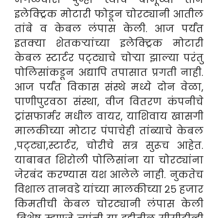
इलेक्ट्रिक मोटारी फोडून चोरट्यानी आतील
तांबे व केबल लंपास केली. आज पर्यंत
इतक्या शेतकऱ्यांच्या इलेक्ट्रिक मोटारी
केबल स्टार्टर पट्ट्याचे चोऱ्या झाल्या परंतु
पोलिसांकडून अद्यापि तपासात प्रगती नाही.
आज पर्यंत विकास संस्थे मध्ये दोन वेळा,
पाणीपुरवठा संस्था, वीज वितरण कंपनीचे
ट्रांसफार्मर मधील वायर, याशिवाय खासगी
मालकीच्या मोटार पंपाचेही तांब्याचे केबल
,पट्ट्या,स्टार्टर, चोरीचे सत्र सुरूच आहेत.
याबाबत शिरोली पोलिसांना या चोरट्यांना
जेरबंद करण्यास यश आलेले नाही. नुकतेच
विशाल तानवडे यांच्या मालकीच्या २५ हजार
किमतीची केबल चोरट्यानी लंपास केली