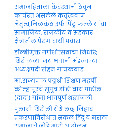
समाजहिताला केंद्रस्थानी ठेवून
कार्यरत असलेले कर्तृत्ववान
नेतृत्व,निळकंठ उर्फ पिंटू फल्ले यांचा
सामाजिक, राजकीय व सहकार
क्षेत्रातील प्रेरणादायी प्रवास
डॉल्बीमुक्त गणेशोत्सवाचा निर्धार;
शिरोळच्या जय भवानी मंडळाच्या
अध्यक्षपदी रोहन गायकवाड
मा.राज्यपाल पद्मश्री शिक्षण महर्षी
कोल्हापूरचे सुपुत्र डॉ.डी वाय पाटील
(दादा) यांना भावपूर्ण श्रद्धांजली
पुलाची शिरोली येथे लव्ह जिहाद
प्रकरणाविरोधात सकल हिंदू व मराठा
समाजाचे जोडे मारो आंदोलन