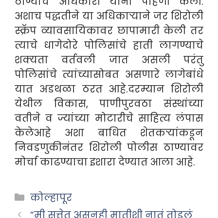
ठाण्याचे अधिकारी यांनी पाहणी केली.
अशाच पद्धतीने या अधिकाऱ्याने जर शिरोली
स्क्रॅप व्यावसायिकावर छापामारी केली तर
त्याचे धागेदोरे पोलिसांचे हाती लागण्याचे
शक्यता वर्तवली जात असली परंतु
पोलिसांचे त्यांच्यासोबत असणारे लागेबांधे
यात अडथळा ठरत आहे.दरम्यान शिरोली
येथील विकास, पाणीपुरवठा संस्थांच्या
वतीने व ज्यांच्या मोटारीचे साहित्य लंपास
केलेआहे अशा बाधित शेतकऱ्यांकडून
निवडणुकीनंतर शिरोली पोलीस ठाण्यावर
मोर्चा काढण्याचा इशारा देण्यात आला आहे.
Categories
कोल्हापूर
”मी सत्तेत असूनही मातीशी नातं तोडलं