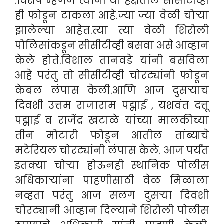
.विशेष म्हणजे त्यांनी या हद्दीतील सीसीटीव्ही
ही फोडून टाकला आहे.
ज्या ज्या वेळी चोऱ्या
झालेल्या आहेत.त्या त्या वेळी शिरोली
पोलिसांकडून सीसीटीव्ही बसवा असे आव्हान
केले होते.विशाल तानवडे यांनी बसविला
आहे परंतु तो सीसीटीव्ही चोरट्यांनी फोडून
केबल लंपास केली.आणि आज दुसऱ्याच
दिवशी उत्तम राजाराम पद्माई , यशवंत दत्तू
पद्माई व राजेंद्र खटाळे यांच्या मालकीच्या
तीन मोटारी फोडून आतील तांब्याचे
मटेरियल चोरट्यांनी लंपास केले. आज पर्यंत
इतक्या चोऱ्या होऊनही स्थानिक पोलीस
अधिकाऱ्यांना पाहणीसाठी वेळ मिळाला
नव्हता परंतु आज सलग दुसऱ्या दिवशी
चोरट्यानी आव्हान दिल्याने शिरोली पोलीस