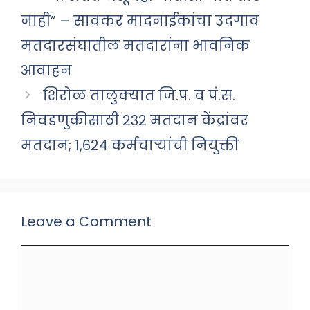
नाही” – सावकर मादनाईकांचा उदगाव
मतदारसंघातील मतदारांना भावनिक
आवाहन
शिरोळ तालुक्यात जि.प. व पं.स.
निवडणुकीसाठी २३२ मतदान केंद्रांवर
मतदान; १,६२४ कर्मचाऱ्यांची नियुक्ती
Leave a Comment
Comment