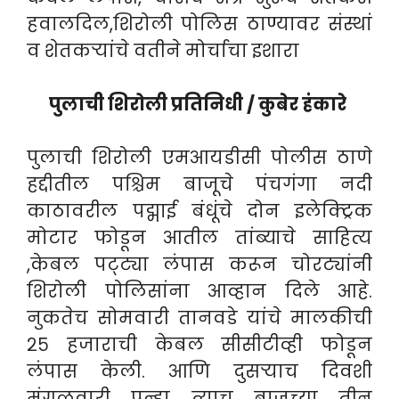
हवालदिल,शिरोली पोलिस ठाण्यावर संस्थां
व शेतकऱ्यांचे वतीने मोर्चाचा इशारा
पुलाची शिरोली प्रतिनिधी / कुबेर हंकारे
पुलाची शिरोली एमआयडीसी पोलीस ठाणे
हद्दीतील पश्चिम बाजूचे पंचगंगा नदी
काठावरील पद्माई बंधूंचे दोन इलेक्ट्रिक
मोटार फोडून आतील तांब्याचे साहित्य
,केबल पट्ट्या लंपास करून चोरट्यांनी
शिरोली पोलिसांना आव्हान दिले आहे.
नुकतेच सोमवारी तानवडे यांचे मालकीची
२५ हजाराची केबल सीसीटीव्ही फोडून
लंपास केली. आणि दुसऱ्याच दिवशी
मंगळवारी पुन्हा त्याच बाजूच्या तीन