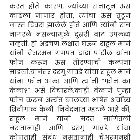
करत होते. कारण, ज्यांच्या रानातून ऊस
काढला जाणार होता, त्यांचा ऊस तुटून
जास्त दिवस झालेले होते आणि त्यांनी रान
नांगरले नसल्यामुळे दुसरी वाट उपलब्ध
नव्हती. ही अडचण लक्षात घेऊन राहूल माने
यांनी चेअरमन गणपत दादा पाटील यांना
फोन करून ऊस तोडण्याची कल्पना
मांडली.यानंतर दरगु गावडे यांचा राहूल माने
यांना फोन आला आणि त्यांनी “फोन का
केला?” असे विचारले.काही वेळाने पुन्हा
फोन करून अत्यंत खालच्या भाषेत अर्वांच्य
शिवीगाळ केली. निवेदनात म्हटले आहे की,
राहूल माने यांनी मदत मागितली
नसतानाही आणि दरगु गावडे यांचा
कोणताही संबंध नसतानाही चेअरमनशी