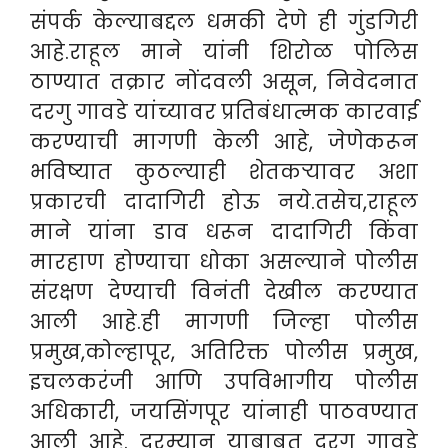
संपर्क केल्याबद्दल धमकी देणे ही गुंडगिरी
आहे.राहूल माने यांनी शिरोळ पोलिस
ठाण्यात तक्रार नोंदवली असून, निवेदनात
दरगु गावडे यांच्यावर प्रतिबंधात्मक कारवाई
करण्याची मागणी केली आहे, जेणेकरून
भविष्यात कुठल्याही शेतकऱ्यावर अशा
प्रकारची दादागिरी होऊ नये.तसेच,राहूल
माने यांना डाव धरून दादागिरी किंवा
मारहाण होण्याचा धोका असल्याने पोलीस
संरक्षण देण्याची विनंती देखील करण्यात
आली आहे.ही मागणी जिल्हा पोलीस
प्रमुख,कोल्हापूर, अतिरिक्त पोलीस प्रमुख,
इचलकरंजी आणि उपविभागीय पोलीस
अधिकारी, जयसिंगपूर यांनाही पाठवण्यात
आली
आहे. दरम्यान याबाबत दरगू गावडे