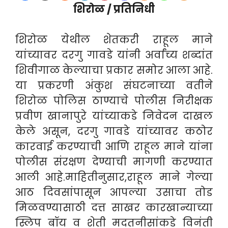
शिरोळ / प्रतिनिधी
शिरोळ येथील शेतकरी राहूल माने
यांच्यावर दरगु गावडे यांनी अर्वांच्य शब्दांत
शिवीगाळ केल्याचा प्रकार समोर आला आहे.
या प्रकरणी अंकुश संघटनाच्या वतीने
शिरोळ पोलिस ठाण्याचे पोलीस निरीक्षक
प्रवीण खानापुरे यांच्याकडे निवेदन दाखल
केले असून, दरगु गावडे यांच्यावर कठोर
कारवाई करण्याची आणि राहूल माने यांना
पोलीस संरक्षण देण्याची मागणी करण्यात
आली आहे.माहितीनुसार,राहूल माने गेल्या
आठ दिवसांपासून आपल्या उसाचा तोड
मिळवण्यासाठी दत्त साखर कारखान्याच्या
स्लिप बॉय व शेती मदतनीसांकडे विनंती