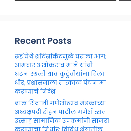
Recent Posts
रुई येथे शॉर्टसर्किटमुळे घराला आग;
आमदार अशोकराव माने यांची
घटनास्थळी धाव कुटुंबीयांना दिला
धीर; प्रशासनाला तात्काळ पंचनामा
करण्याचे निर्देश
बाल शिवाजी गणेशोत्सव मंडळाच्या
अध्यक्षपदी रोहन पाटील गणेशोत्सव
उत्साह सामाजिक उपक्रमांनी साजरा
करण्याचा निर्धार; विविध क्षेत्रातील