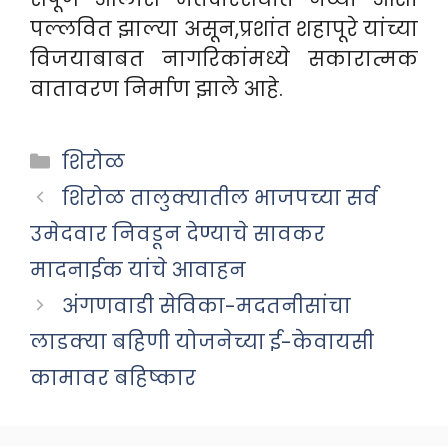
पल्लवित झाल्या असून,प्रशांत शहापूरे यांच्या
विजयाबाबत नागरिकांमध्ये सकारात्मक
वातावरण निर्माण झाले आहे.
Categories
शिरोळ
शिरोळ तालुक्यातील भाजपच्या सर्व
उमेदवार निवडून देण्याचे सावकर
मादनाईक यांचे आवाहन
अंगणवाडी सेविका-मदतनीसांचा
लाडक्या बहिणी योजनेच्या ई-केवायसी
कामावर बहिष्कार