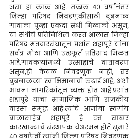
असा हा काळ आहे. तब्बल ४० वर्षांनंतर
जिल्हा परिषद निवडणुकीसाठी बुबनाळ
गावाला पुन्हा एकदा संधी मिळाली असून,
या संधीचे प्रतिनिधित्व करत आलास जिल्हा
परिषद मतदारसंघातून प्रशांत शहापूरे यांना
सर्वत्र मोठा आणि उत्स्फूर्त प्रतिसाद मिळत
आहे.गावकऱ्यांमध्ये उत्साहाचे वातावरण
असून,ही केवळ निवडणूक नाही, तर
बुबनाळच्या स्वाभिमानाची लढाई आहे, अशी
भावना नागरिकांतून व्यक्त होत आहे.प्रशांत
शहापूरे यांचा सामाजिक आणि राजकीय
वारसा समृद्ध आहे.त्यांचे आजोबा स्वर्गीय
बाळासाहेब शहापूरे हे दत्त साखर
कारखान्याचे संस्थापक चेअरमन होते.सुमारे
४० वर्षांपूर्वी त्यांनी जिल्हा परिषद निवडणूक