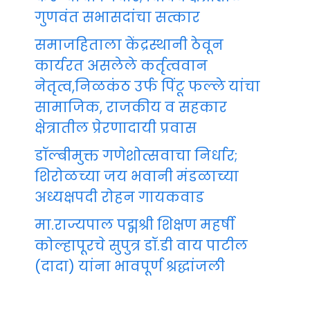
गुणवंत सभासदांचा सत्कार
समाजहिताला केंद्रस्थानी ठेवून
कार्यरत असलेले कर्तृत्ववान
नेतृत्व,निळकंठ उर्फ पिंटू फल्ले यांचा
सामाजिक, राजकीय व सहकार
क्षेत्रातील प्रेरणादायी प्रवास
डॉल्बीमुक्त गणेशोत्सवाचा निर्धार;
शिरोळच्या जय भवानी मंडळाच्या
अध्यक्षपदी रोहन गायकवाड
मा.राज्यपाल पद्मश्री शिक्षण महर्षी
कोल्हापूरचे सुपुत्र डॉ.डी वाय पाटील
(दादा) यांना भावपूर्ण श्रद्धांजली