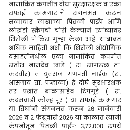
नामांकित कंपनीत दोघा सुरक्षारक्षक व एका
सफाई कामगाराने संगनमत करून
सव्वाचार लाखाच्या पितळी पाईप आणि
लोखंडी स्क्रॅपची चोरी केल्याने त्यांच्यावर
शिरोली पोलिस गुन्हा केला आहे .
याबाबत
अधिक माहिती अशी कि शिरोली औद्योगिक
वसाहतीमधील एका नामांकित कंपनीत
सतीश नामदेव खाडे ( रा. सांंगरुळ ता.
करवीर) व युवराज गणपती नाईक (रा.
आसगाव ता. पन्हाळा) हे दोघे सुरक्षारक्षक
तर प्रशांत बाळासाहेब टिपगुडे ( रा.
कदमवाडी कोल्हापूर ) या सफाई कामगार
या तिघांनी संगनमत करून २६ जानेवारी
२०२६ व २ फेब्रुवारी २०२६ या काळात त्यानी
कंपनीतून पितळी पाईप: ३,७२,००० रुपये