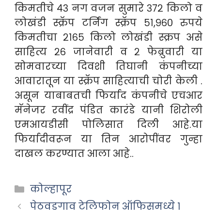
किमतीचे ४३ नग वजन सुमारे ३७२ किलो व
लोखंडी स्क्रॅप टर्निंग स्क्रॅप ५१,९६० रुपये
किमतीचा २१६५ किलो लोखंडी स्क्रप असे
साहित्य २६ जानेवारी व २ फेब्रुवारी या
सोमवारच्या दिवशी तिघानी कंपनीच्या
आवारातून या स्क्रॅप साहित्याची चोरी केली .
असून याबाबतची फिर्याद कंपनीचे एचआर
मॅनेजर रवींद्र पंडित कारंडे यानी शिरोली
एमआयडीसी पोलिसात दिली आहे.या
फिर्यादीवरून या तिन आरोपींवर गुन्हा
दाखल करण्यात आला आहे..
Categories
कोल्हापूर
पेठवडगाव टेलिफोन ऑफिसमध्ये १