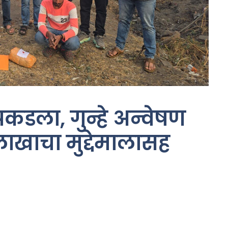
कडला, गुन्हे अन्वेषण
लाखाचा मुद्देमालासह