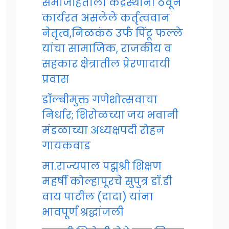
समाजहिताला केंद्रस्थानी ठेवून
कार्यरत असलेले कर्तृत्ववान
नेतृत्व,निळकंठ उर्फ पिंटू फल्ले
यांचा सामाजिक, राजकीय व
सहकार क्षेत्रातील प्रेरणादायी
प्रवास
डॉल्बीमुक्त गणेशोत्सवाचा
निर्धार; शिरोळच्या जय भवानी
मंडळाच्या अध्यक्षपदी रोहन
गायकवाड
मा.राज्यपाल पद्मश्री शिक्षण
महर्षी कोल्हापूरचे सुपुत्र डॉ.डी
वाय पाटील (दादा) यांना
भावपूर्ण श्रद्धांजली