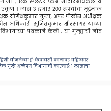
 गांजा , एक स्प्लेंडर प्लस मोटारसायकल व
कूण १ लाख ३ हजार २०० रुपयांचा मुद्देमाल
्षक योगेशकुमार गुप्ता, अपर पोलीस अधीक्षक
ीस अधिकारी सुजितकुमार क्षीरसागर यांच्या
 विभागाच्या पथकाने केली . या गुन्ह्याची नोंद
हिणी योजनेच्या ई-केवायसी कामावर बहिष्कार
निक गुन्हे अन्वेषण विभागाची कारवाई; १ लाखाचा