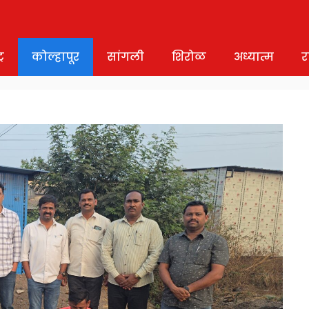
र
कोल्हापूर
सांगली
शिरोळ
अध्यात्म
र