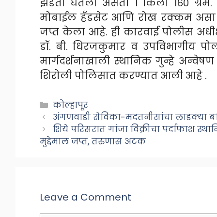
झडती घेतली असता १ किलो १६० ग्रॅम.
मोबाईल हँडसेट आणि रोख रक्कम असा ए
जप्त केला आहे.
ही कारवाई पोलीस अधीक
डॉ. बी. धिरजकुमार व उपविभागीय पोल
मार्गदर्शनाखाली स्थानिक गुन्हे अन्वेषण
शिरोली पोलिसात करण्यात आली आहे .
Categories
कोल्हापूर
अंगणवाडी सेविका-मदतनीसांचा लाडक्या ब
शिये परिसरात गांजा विक्रीचा पर्दाफाश स्था
मुद्देमाल जप्त, तरुणास अटक
Leave a Comment