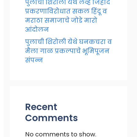
पुलाची शिरोली येथे लव्ह जिहाद
प्रकरणाविरोधात सकल हिंदू व
मराठा समाजाचे जोडे मारो
आंदोलन
पुलाची शिरोली येथे घनकचरा व
मैला गाळ प्रकल्पाचे भूमिपूजन
संपन्न
Recent
Comments
No comments to show.