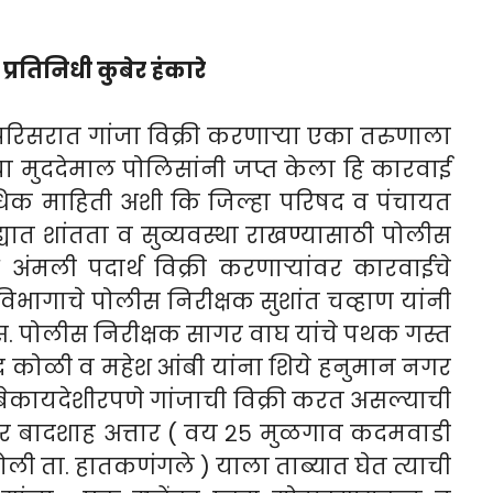
प्रतिनिधी कुबेर हंकारे
रिसरात गांजा विक्री करणाऱ्या एका तरुणाला
ा मुददेमाल पोलिसांनी जप्त केला हि कारवाई
िक माहिती अशी कि जिल्हा परिषद व पंचायत
ह्यात शांतता व सुव्यवस्था राखण्यासाठी पोलीस
 अंमली पदार्थ विक्री करणाऱ्यांवर कारवाईचे
ण विभागाचे पोलीस निरीक्षक सुशांत चव्हाण यांनी
 स. पोलीस निरीक्षक सागर वाघ यांचे पथक गस्त
 कोळी व महेश आंबी यांना शिये हनुमान नगर
बेकायदेशीरपणे गांजाची विक्री करत असल्याची
र बादशाह अत्तार ( वय २५ मुळगाव कदमवाडी
ोली ता. हातकणंगले ) याला ताब्यात घेत त्याची