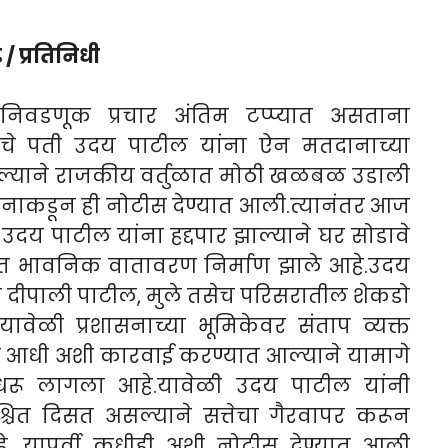
ड / प्रतिनिधी
निवडणूक प्रचार अंतिम टप्प्यात असताना
यांचे पती उदय पाटील यांना ऐन मतदानाच्या
 आल्याने राजकीय वर्तुळात मोठी खळबळ उडाली
ासनाकडून ही नोटीस देण्यात आली.त्यानंतर आज
 उदय पाटील यांना हद्दपार झाल्याने घर सोडावे
घात भावनिक वातावरण निर्माण झाले आहे.उदय
नी दीपाली पाटील, मुले तसेच परिसरातील शेकडो
ावेळी प्रशासनाच्या भूमिकेवर संताप व्यक्त
स आधी अशी कारवाई करण्यात आल्याने यामागे
रू लागला आहे.यावेळी उदय पाटील यांनी
चित दिसत असल्याने सत्तेचा गैरवापर करून
े. यापूर्वी कधीही अशी नोटीस देण्यात आली