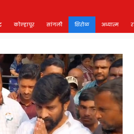
र
कोल्हापूर
सांगली
शिरोळ
अध्यात्म
र