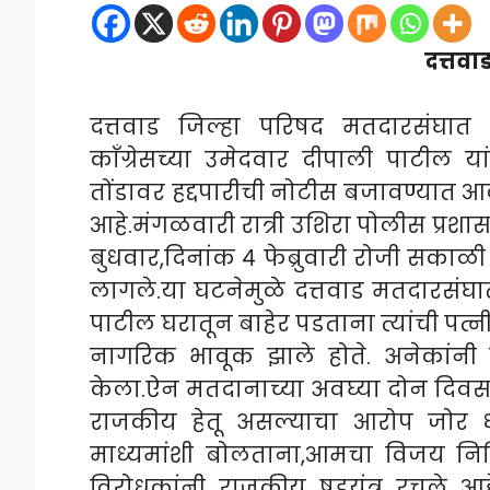
दत्तवा
दत्तवाड जिल्हा परिषद मतदारसंघात 
काँग्रेसच्या उमेदवार दीपाली पाटील 
तोंडावर हद्दपारीची नोटीस बजावण्यात
आहे.मंगळवारी रात्री उशिरा पोलीस प्रश
बुधवार,दिनांक ४ फेब्रुवारी रोजी सकाळी
लागले.या घटनेमुळे दत्तवाड मतदारसं
पाटील घरातून बाहेर पडताना त्यांची पत्
नागरिक भावूक झाले होते. अनेकांनी य
केला.ऐन मतदानाच्या अवघ्या दोन दिव
राजकीय हेतू असल्याचा आरोप जोर ध
माध्यमांशी बोलताना,आमचा विजय निश्
विरोधकांनी राजकीय षडयंत्र रचले आह