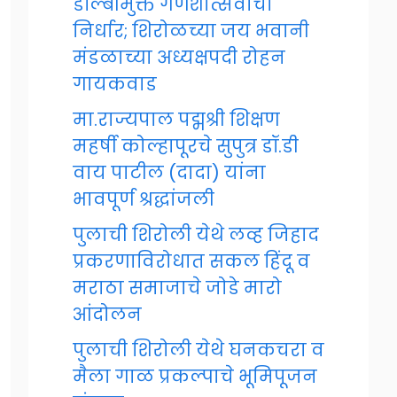
डॉल्बीमुक्त गणेशोत्सवाचा
निर्धार; शिरोळच्या जय भवानी
मंडळाच्या अध्यक्षपदी रोहन
गायकवाड
मा.राज्यपाल पद्मश्री शिक्षण
महर्षी कोल्हापूरचे सुपुत्र डॉ.डी
वाय पाटील (दादा) यांना
भावपूर्ण श्रद्धांजली
पुलाची शिरोली येथे लव्ह जिहाद
प्रकरणाविरोधात सकल हिंदू व
मराठा समाजाचे जोडे मारो
आंदोलन
पुलाची शिरोली येथे घनकचरा व
मैला गाळ प्रकल्पाचे भूमिपूजन