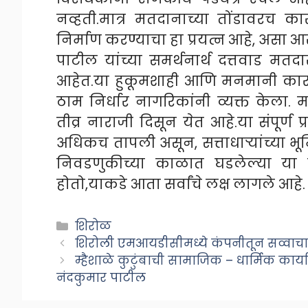
नव्हती.मात्र मतदानाच्या तोंडावरच 
निर्माण करण्याचा हा प्रयत्न आहे, असा आ
पाटील यांच्या समर्थनार्थ दत्तवाड मत
आहेत.या हुकूमशाही आणि मनमानी कारभ
ठाम निर्धार नागरिकांनी व्यक्त केला. 
तीव्र नाराजी दिसून येत आहे.या संपूर्
अधिकच तापली असून, सत्ताधाऱ्यांच्या भू
निवडणुकीच्या काळात घडलेल्या य
होतो,याकडे आता सर्वांचे लक्ष लागले आहे.
Categories
शिरोळ
शिरोली एमआयडीसीमध्ये कंपनीतून सव्वाचार ल
म्हैशाळे कुटुंबाची सामाजिक – धार्मिक कार्
नंदकुमार पाटील