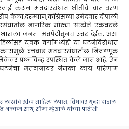
कारवाई करून मतदारसंघात भीतीचे वातावरण
रोप केला.दरम्यान,काँग्रेसच्या उमेदवार दीपाली
दारसंघातील नागरिक मोठ्या संख्येने एकवटले
ाराला जनता मतपेटीतूनच उत्तर देईल, असा
महिलांसह युवक वर्गामध्येही या घटनेविरोधात
ण प्रकारामुळे दत्तवाड मतदारसंघातील निवडणूक
मिकेवर प्रश्नचिन्ह उपस्थित केले जात आहे. ऐन
ा घटनेचा मतदानावर नेमका काय परिणाम
ाखांचे स्क्रॅप साहित्य लंपास; तिघांवर गुन्हा दाखल
यात भक्कम साथ, सीमा म्हैशाळे यांच्या पाठीशी