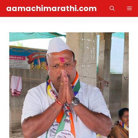
Skip
aamachimarathi.com
M
to
content