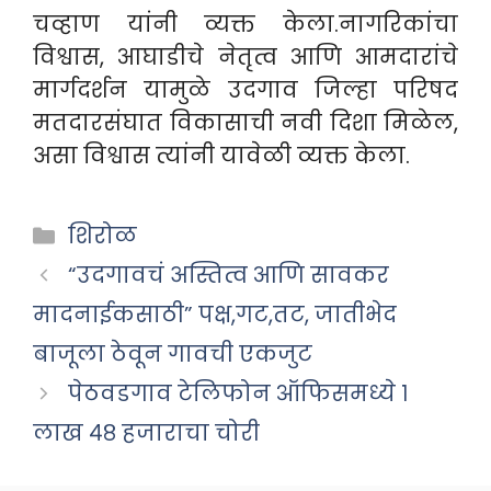
चव्हाण यांनी व्यक्त केला.नागरिकांचा
विश्वास, आघाडीचे नेतृत्व आणि आमदारांचे
मार्गदर्शन यामुळे उदगाव जिल्हा परिषद
मतदारसंघात विकासाची नवी दिशा मिळेल,
असा विश्वास त्यांनी यावेळी व्यक्त केला.
Categories
शिरोळ
“उदगावचं अस्तित्व आणि सावकर
मादनाईकसाठी” पक्ष,गट,तट, जातीभेद
बाजूला ठेवून गावची एकजुट
पेठवडगाव टेलिफोन ऑफिसमध्ये १
लाख ४८ हजाराचा चोरी