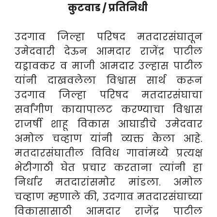
कुटवाड / प्रतिनिधी
उदगाव जिल्हा परिषद मतदारसंघातून
उमेदवारी देऊन आमदार राजेंद्र पाटील
यड्रावकर व माजी आमदार उल्हास पाटील
यांनी दाखवलेला विश्वास सार्थ करून
उदगाव जिल्हा परिषद मतदारसंघाचा
सर्वांगीण कायापालट करण्याचा विश्वास
राजर्षी शाहू विकास आघाडीचे उमेदवार
अमोल चव्हाण यांनी व्यक्त केला आहे.
मतदारसंघातील विविध गावांमध्ये प्रत्यक्ष
भेटीगाठी घेत प्रचार करताना त्यांनी हा
निर्धार मतदारांसमोर मांडला. अमोल
चव्हाण म्हणाले की, उदगाव मतदारसंघाच्या
विकासासाठी आमदार राजेंद्र पाटील