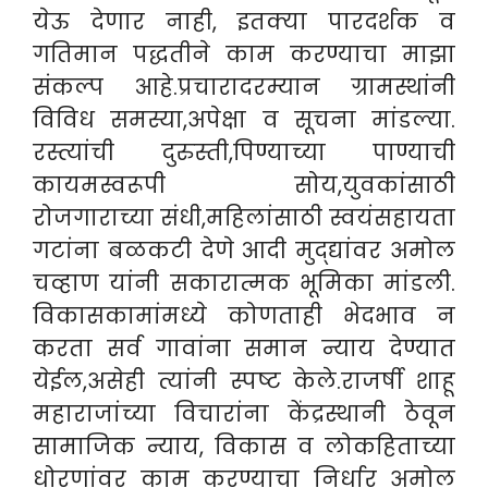
येऊ देणार नाही, इतक्या पारदर्शक व
गतिमान पद्धतीने काम करण्याचा माझा
संकल्प आहे.
प्रचारादरम्यान ग्रामस्थांनी
विविध समस्या,अपेक्षा व सूचना मांडल्या.
रस्त्यांची दुरुस्ती,पिण्याच्या पाण्याची
कायमस्वरूपी सोय,युवकांसाठी
रोजगाराच्या संधी,महिलांसाठी स्वयंसहायता
गटांना बळकटी देणे आदी मुद्द्यांवर अमोल
चव्हाण यांनी सकारात्मक भूमिका मांडली.
विकासकामांमध्ये कोणताही भेदभाव न
करता सर्व गावांना समान न्याय देण्यात
येईल,असेही त्यांनी स्पष्ट केले.
राजर्षी शाहू
महाराजांच्या विचारांना केंद्रस्थानी ठेवून
सामाजिक न्याय, विकास व लोकहिताच्या
धोरणांवर काम करण्याचा निर्धार अमोल