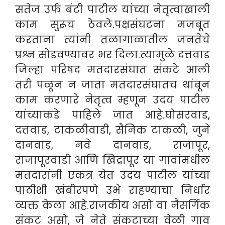
सतेज उर्फ बंटी पाटील यांच्या नेतृत्वाखाली
काम सुरूच ठेवले.पक्षसंघटना मजबूत
करताना त्यांनी तळागाळातील जनतेचे
प्रश्न सोडवण्यावर भर दिला.त्यामुळे दत्तवाड
जिल्हा परिषद मतदारसंघात संकटे आली
तरी पळून न जाता मतदारसंघातच थांबून
काम करणारे नेतृत्व म्हणून उदय पाटील
यांच्याकडे पाहिले जात आहे.घोसरवाड,
दत्तवाड, टाकळीवाडी, सैनिक टाकळी, जुने
दानवाड, नवे दानवाड, राजापूर,
राजापूरवाडी आणि खिद्रापूर या गावांमधील
मतदारांनी एकत्र येत उदय पाटील यांच्या
पाठीशी खंबीरपणे उभे राहण्याचा निर्धार
व्यक्त केला आहे.राजकीय असो वा नैसर्गिक
संकट असो, जे नेते संकटाच्या वेळी गाव