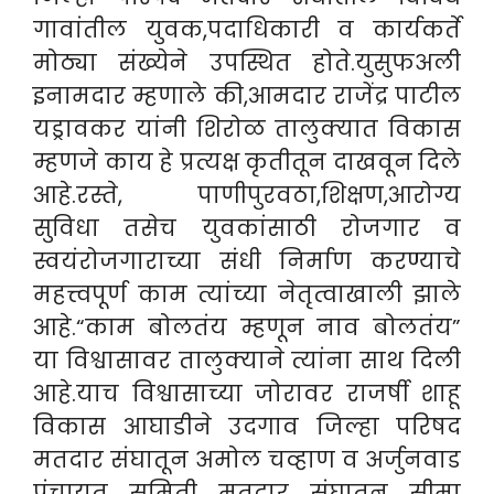
गावांतील युवक,पदाधिकारी व कार्यकर्ते
मोठ्या संख्येने उपस्थित होते.युसुफअली
इनामदार म्हणाले की,आमदार राजेंद्र पाटील
यड्रावकर यांनी शिरोळ तालुक्यात विकास
म्हणजे काय हे प्रत्यक्ष कृतीतून दाखवून दिले
आहे.रस्ते, पाणीपुरवठा,शिक्षण,आरोग्य
सुविधा तसेच युवकांसाठी रोजगार व
स्वयंरोजगाराच्या संधी निर्माण करण्याचे
महत्त्वपूर्ण काम त्यांच्या नेतृत्वाखाली झाले
आहे.“काम बोलतंय म्हणून नाव बोलतंय”
या विश्वासावर तालुक्याने त्यांना साथ दिली
आहे.याच विश्वासाच्या जोरावर राजर्षी शाहू
विकास आघाडीने उदगाव जिल्हा परिषद
मतदार संघातून अमोल चव्हाण व अर्जुनवाड
पंचायत समिती मतदार संघातून सीमा