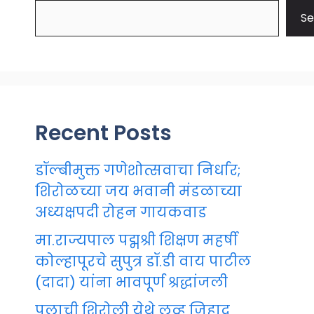
Se
Recent Posts
डॉल्बीमुक्त गणेशोत्सवाचा निर्धार;
शिरोळच्या जय भवानी मंडळाच्या
अध्यक्षपदी रोहन गायकवाड
मा.राज्यपाल पद्मश्री शिक्षण महर्षी
कोल्हापूरचे सुपुत्र डॉ.डी वाय पाटील
(दादा) यांना भावपूर्ण श्रद्धांजली
पुलाची शिरोली येथे लव्ह जिहाद