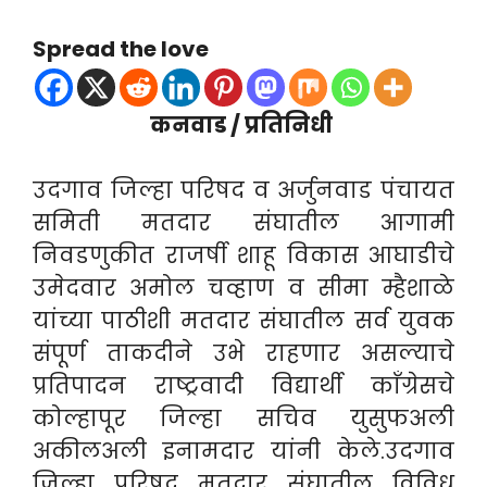
Spread the love
कनवाड / प्रतिनिधी
उदगाव जिल्हा परिषद व अर्जुनवाड पंचायत
समिती मतदार संघातील आगामी
निवडणुकीत राजर्षी शाहू विकास आघाडीचे
उमेदवार अमोल चव्हाण व सीमा म्हैशाळे
यांच्या पाठीशी मतदार संघातील सर्व युवक
संपूर्ण ताकदीने उभे राहणार असल्याचे
प्रतिपादन राष्ट्रवादी विद्यार्थी काँग्रेसचे
कोल्हापूर जिल्हा सचिव युसुफअली
अकीलअली इनामदार यांनी केले.उदगाव
जिल्हा परिषद मतदार संघातील विविध