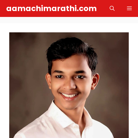
Skip
aamachimarathi.com
M
to
content