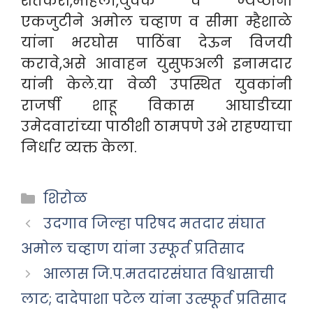
शेतकरी,महिला,युवक व ज्येष्ठांनी
एकजुटीने अमोल चव्हाण व सीमा म्हैशाळे
यांना भरघोस पाठिंबा देऊन विजयी
करावे,असे आवाहन युसुफअली इनामदार
यांनी केले.या वेळी उपस्थित युवकांनी
राजर्षी शाहू विकास आघाडीच्या
उमेदवारांच्या पाठीशी ठामपणे उभे राहण्याचा
निर्धार व्यक्त केला.
Categories
शिरोळ
उदगाव जिल्हा परिषद मतदार संघात
अमोल चव्हाण यांना उस्फूर्त प्रतिसाद
आलास जि.प.मतदारसंघात विश्वासाची
लाट; दादेपाशा पटेल यांना उत्स्फूर्त प्रतिसाद