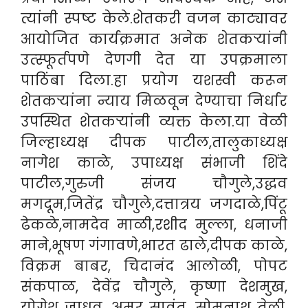
त्यांनी स्पष्ट केले.शेतकरी वजन काट्यावर
आयोजित कार्यक्रमात अनेक शेतकऱ्यांनी
उत्स्फूर्तपणे देणगी देत या उपक्रमाला
पाठिंबा दिला.हा प्रयोग यशस्वी करून
शेतकऱ्यांना न्याय मिळवून देण्याचा निर्धार
उपस्थित शेतकऱ्यांनी व्यक्त केला.या वेळी
जिल्हाध्यक्ष दीपक पाटील,तालुकाध्यक्ष
नागेश काळे, उपाध्यक्ष संभाजी शिंदे
पाटील,गुरुजी संजय चौगुले,उद्धव
मगदूम,जितेंद्र चौगुले,दत्तात्रय जगदाळे,पिंटू
ढेकळे,नामदेव माळी,रशीद मुल्ला, धनाजी
माने,भूषण गंगावणे,भारत ढाले,दीपक काळे,
विक्रम बाबर, चिदानंद आलोळी, पोपट
संकपाळ, देवेंद्र चौगुले, कृष्णा देशमुख,
योगेश जाधव, अमर सावंत, सोमनाथ तेली,