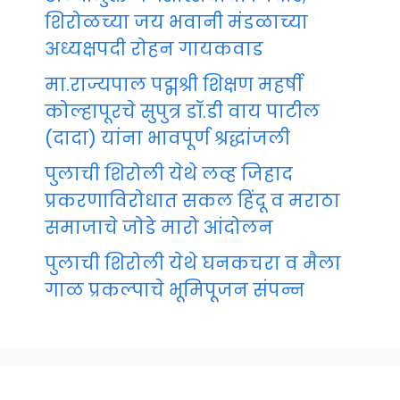
शिरोळच्या जय भवानी मंडळाच्या
अध्यक्षपदी रोहन गायकवाड
मा.राज्यपाल पद्मश्री शिक्षण महर्षी
कोल्हापूरचे सुपुत्र डॉ.डी वाय पाटील
(दादा) यांना भावपूर्ण श्रद्धांजली
पुलाची शिरोली येथे लव्ह जिहाद
प्रकरणाविरोधात सकल हिंदू व मराठा
समाजाचे जोडे मारो आंदोलन
पुलाची शिरोली येथे घनकचरा व मैला
गाळ प्रकल्पाचे भूमिपूजन संपन्न