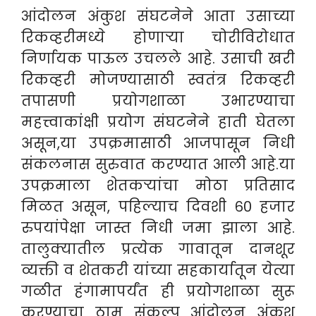
आंदोलन अंकुश संघटनेने आता उसाच्या
रिकव्हरीमध्ये होणाऱ्या चोरीविरोधात
निर्णायक पाऊल उचलले आहे. उसाची खरी
रिकव्हरी मोजण्यासाठी स्वतंत्र रिकव्हरी
तपासणी प्रयोगशाळा उभारण्याचा
महत्त्वाकांक्षी प्रयोग संघटनेने हाती घेतला
असून,या उपक्रमासाठी आजपासून निधी
संकलनास सुरुवात करण्यात आली आहे.
या
उपक्रमाला शेतकऱ्यांचा मोठा प्रतिसाद
मिळत असून, पहिल्याच दिवशी ६० हजार
रुपयांपेक्षा जास्त निधी जमा झाला आहे.
तालुक्यातील प्रत्येक गावातून दानशूर
व्यक्ती व शेतकरी यांच्या सहकार्यातून येत्या
गळीत हंगामापर्यंत ही प्रयोगशाळा सुरू
करण्याचा ठाम संकल्प आंदोलन अंकुश