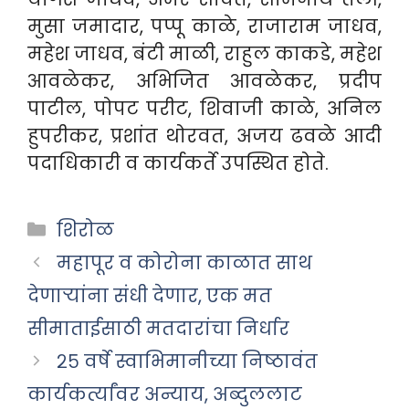
मुसा जमादार, पप्पू काळे, राजाराम जाधव,
महेश जाधव, बंटी माळी, राहुल काकडे, महेश
आवळेकर, अभिजित आवळेकर, प्रदीप
पाटील, पोपट परीट, शिवाजी काळे, अनिल
हुपरीकर, प्रशांत थोरवत, अजय ढवळे आदी
पदाधिकारी व कार्यकर्ते उपस्थित होते.
Categories
शिरोळ
महापूर व कोरोना काळात साथ
देणाऱ्यांना संधी देणार, एक मत
सीमाताईसाठी मतदारांचा निर्धार
२५ वर्षे स्वाभिमानीच्या निष्ठावंत
कार्यकर्त्यांवर अन्याय, अब्दुललाट