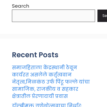
Search
Se
Recent Posts
समाजहिताला केंद्रस्थानी ठेवून
कार्यरत असलेले कर्तृत्ववान
नेतृत्व,निळकंठ उर्फ पिंटू फल्ले यांचा
सामाजिक, राजकीय व सहकार
क्षेत्रातील प्रेरणादायी प्रवास
डॉल्बीमुक्त गणेशोत्सवाचा निर्धार;