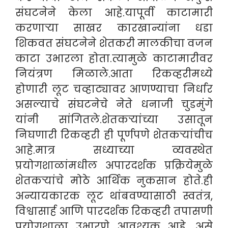
संघटनेने केला आहे.
यापूर्वी काटामारी
करणाऱ्या साखर कारखान्यांना धडा
शिकवत संघटनेने शेतकरी मालकीचा वजन
काटा उभारला होता.त्यामुळे काटामारीवर
नियंत्रण मिळाले.आता रिकव्हरीमध्ये
होणारी लूट चव्हाट्यावर आणण्याचा निर्धार
असल्याचे संघटनेचे नेते धनाजी चुडमुंगे
यांनी सांगितले.शेतकऱ्यांच्या उसातून
निघणारी रिकव्हरी ही पूर्णपणे शेतकऱ्यांचीच
आहे.मात्र सध्याच्या व्यवस्थेत
प्रयोगशाळांमधील अपारदर्शक प्रक्रियेमुळे
शेतकऱ्यांचे मोठे आर्थिक नुकसान होते.ही
अन्यायकारक लूट थांबवण्यासाठी स्वतंत्र,
विश्वासार्ह आणि पारदर्शक रिकव्हरी तपासणी
प्रयोगशाळा उभारणे आवश्यक आहे, असे