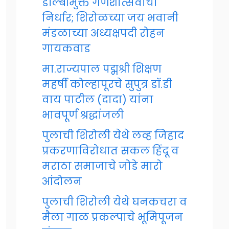
डॉल्बीमुक्त गणेशोत्सवाचा
निर्धार; शिरोळच्या जय भवानी
मंडळाच्या अध्यक्षपदी रोहन
गायकवाड
मा.राज्यपाल पद्मश्री शिक्षण
महर्षी कोल्हापूरचे सुपुत्र डॉ.डी
वाय पाटील (दादा) यांना
भावपूर्ण श्रद्धांजली
पुलाची शिरोली येथे लव्ह जिहाद
प्रकरणाविरोधात सकल हिंदू व
मराठा समाजाचे जोडे मारो
आंदोलन
पुलाची शिरोली येथे घनकचरा व
मैला गाळ प्रकल्पाचे भूमिपूजन