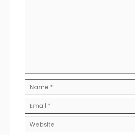
Name
Email
Website