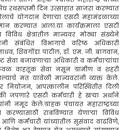
 तसेच रथसप्तमी दिन उत्साहात साजरा करण्यात
ोलाचे योगदान देणाऱ्या एसटी महामंडळाच्या
्मान करण्यात आला.या कार्यक्रमाला एसटी
िविध क्षेत्रातील मान्यवर मोठ्या संख्येने
षस्थानी संबंधित विभागाचे वरिष्ठ अधिकारी
जाधव, शिवगोंडा पाटील, डॉ. एम. जी. बागवान,
ृष्ट सेवा बजावणाऱ्या अधिकारी व कर्मचाऱ्यांचा
ेवळ वाहतूक सेवा नसून ग्रामीण व शहरी
ाचे मत यावेळी मान्यवरांनी व्यक्त केले.
ाटेकोर नियोजन, आपत्कालीन परिस्थितीत दिली
जपणारे एसटी कर्मचारी हे खऱ्या अर्थाने
ंनी नमूद केले.ग्राहक पंचायत महाराष्ट्रच्या
ाण करण्यासाठी राबविण्यात येणाऱ्या विविध
ी आणि कर्मचारी यांच्यातील सुसंवाद वाढविणे,