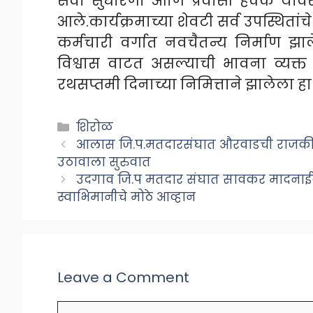
सेवा सुधारणा आणि प्रवासी हक्क यावर
आले.कार्यक्रमाच्या शेवटी सर्व उपस्थित
कर्मचारी वर्गात नवचैतन्य निर्माण झा
विश्वास वाटत असल्याची भावना व्यक्
रथसप्तमी दिनाच्या निमित्ताने झालेला हा क
Categories
शिरोळ
आलास जि.प.मतदारसंघात औरवाडची राजकीय म
उठावाला सुरुवात
उदगाव जि.प मतदार संघात सावकर मादनाईक 
स्वाभिमानीचे मोठे आव्हान
Leave a Comment
Comment