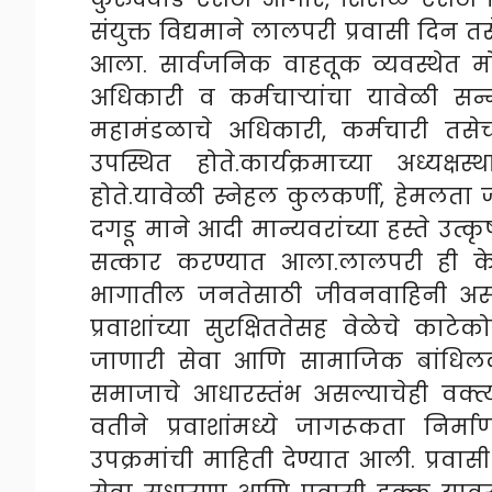
संयुक्त विद्यमाने लालपरी प्रवासी दिन
आला. सार्वजनिक वाहतूक व्यवस्थेत म
अधिकारी व कर्मचाऱ्यांचा यावेळी सन
महामंडळाचे अधिकारी, कर्मचारी तसेच व
उपस्थित होते.कार्यक्रमाच्या अध्यक्
होते.यावेळी स्नेहल कुलकर्णी, हेमलता 
दगडू माने आदी मान्यवरांच्या हस्ते उत्क
सत्कार करण्यात आला.लालपरी ही क
भागातील जनतेसाठी जीवनवाहिनी असल्य
प्रवाशांच्या सुरक्षिततेसह वेळेचे क
जाणारी सेवा आणि सामाजिक बांधिलकी 
समाजाचे आधारस्तंभ असल्याचेही वक्त्या
वतीने प्रवाशांमध्ये जागरूकता निर्म
उपक्रमांची माहिती देण्यात आली. प्रवास