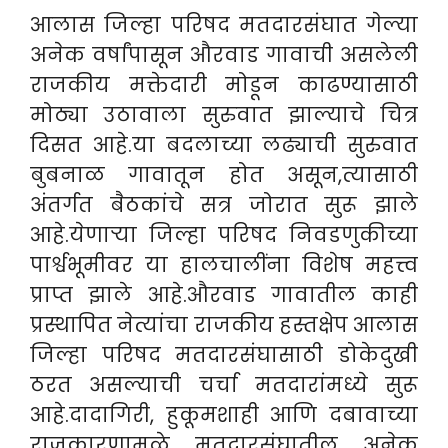
आलास जिल्हा परिषद मतदारसंघात गेल्या
अनेक वर्षांपासून औरवाड गावाची असलेली
राजकीय मक्तेदारी मोडून काढण्यासाठी
मोठ्या उठावाला सुरुवात झाल्याचे चित्र
दिसत आहे.या बदलाच्या लढ्याची सुरुवात
बुबनाळ गावातून होत असून,त्यासाठी
अंतर्गत बैठकांचे सत्र जोरात सुरू झाले
आहे.येणाऱ्या जिल्हा परिषद निवडणुकीच्या
पार्श्वभूमीवर या हालचालींना विशेष महत्त्व
प्राप्त झाले आहे.औरवाड गावातील काही
प्रस्थापित नेत्यांचा राजकीय हस्तक्षेप आलास
जिल्हा परिषद मतदारसंघासाठी डोकेदुखी
ठरत असल्याची चर्चा मतदारांमध्ये सुरू
आहे.दादागिरी, हुकूमशाही आणि दबावाच्या
राजकारणामुळे मतदारसंघातील अनेक