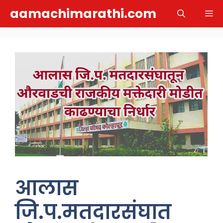
Skip
aamachimarathi.com
M
to
content
आलास
जि.प.मतदारसंघात