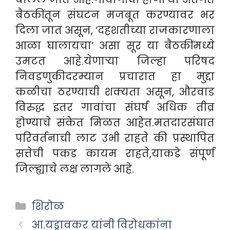
बैठकींतून संघटन मजबूत करण्यावर भर
दिला जात असून, ‘दहशतीच्या राजकारणाला
आळा घालायचा’ असा सूर या बैठकींमध्ये
उमटत आहे.येणाऱ्या जिल्हा परिषद
निवडणुकीदरम्यान प्रचारात हा मुद्दा
कळीचा ठरण्याची शक्यता असून, औरवाड
विरुद्ध इतर गावांचा संघर्ष अधिक तीव्र
होण्याचे संकेत मिळत आहेत.मतदारसंघात
परिवर्तनाची लाट उभी राहते की प्रस्थापित
सत्तेची पकड कायम राहते,याकडे संपूर्ण
जिल्ह्याचे लक्ष लागले आहे.
Categories
शिरोळ
आ.यड्रावकर यांनी विरोधकांना