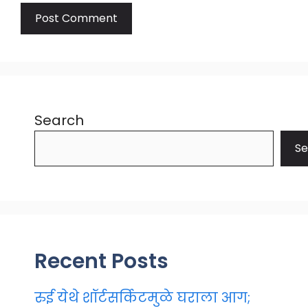
Search
Se
Recent Posts
रुई येथे शॉर्टसर्किटमुळे घराला आग;