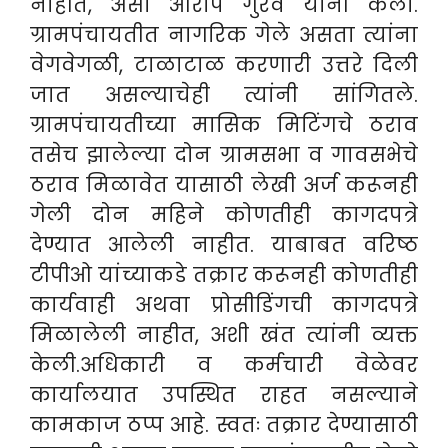
नाहीत, असा आरोप गुरव यांनी केला.
ग्रामपंचायतीत नागरिक गेले असता त्यांना
वेगवेगळी, टाळाटाळ करणारी उत्तरे दिली
जात असल्याचेही त्यांनी सांगितले.
ग्रामपंचायतीच्या मासिक मिटिंगचे ठराव
तसेच झालेल्या दोन ग्रामसभा व गावसभेचे
ठराव मिळावेत यासाठी लेखी अर्ज करूनही
गेली दोन महिने कोणतीही कागदपत्रे
देण्यात आलेली नाहीत. याबाबत वरिष्ठ
टीपीओ यांच्याकडे तक्रार करूनही कोणतीही
कार्यवाही अथवा प्रोसीडिंगची कागदपत्रे
मिळालेली नाहीत, अशी खंत त्यांनी व्यक्त
केली.अधिकारी व कर्मचारी वेळेवर
कार्यालयात उपस्थित राहत नसल्याने
कामकाज ठप्प आहे. स्वतः तक्रार देण्यासाठी