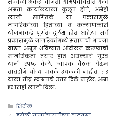
सकाळी अकरा वाजता ग्रामपंचायतीत गेलो
असता कार्यालयाला कुलूप होते, असेही
त्यांनी सांगितले. या प्रकारामुळे
नागरिकांच्या हिताच्या व कल्याणकारी
योजनांकडे पूर्णतः दुर्लक्ष होत आहे.या सर्व
प्रकारामुळे नागरिकांमध्ये संतापाची भावना
वाढत असून भविष्यात आंदोलन करण्याची
मानसिकता तयार होत असल्याचे गुरव
यांनी स्पष्ट केले. व्यापक बैठक घेऊन
तातडीने योग्य पावले उचलली नाहीत, तर
याला तीव्र स्वरूपाचे उत्तर दिले जाईल, असा
इशाराही त्यांनी दिला.
Categories
शिरोळ
हरोली ग्रामपंचायतीच्या वादग्रस्त