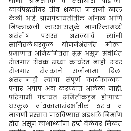
यांनी ग्रामसेवक व सत्ताधारी बॉडीच्या
कार्यपद्धतीवर तीव्र शब्दांत नाराजी व्यक्त
केली आहे. ग्रामपंचायतीतील भोंगळ आणि
निष्काळजी कारभारामुळे नागरिकांमध्ये
असंतोष पसरत असल्याचे त्यांनी
सांगितले.घरकुल योजनेअंतर्गत मोठ्या
प्रमाणात अनियमितता सुरू असून संबंधित
रोजगार सेवक सध्या कार्यरत नाही. सदर
रोजगार सेवकाने राजीनामा दिला
असतानाही त्यांचा संपूर्ण कार्यकाळाचा
पगार अद्याप अदा करण्यात आलेला नाही.
परिणामी पंचायत समितीकडून होणाऱ्या
घरकुल बांधकामासंदर्भातील ठराव व
मागणी प्रस्ताव पाठविण्यात अडथळे निर्माण
होत असून लाभार्थ्यांना हप्ते वेळेवर मिळत