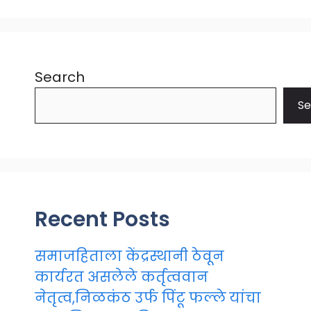
Search
Se
Recent Posts
समाजहिताला केंद्रस्थानी ठेवून
कार्यरत असलेले कर्तृत्ववान
नेतृत्व,निळकंठ उर्फ पिंटू फल्ले यांचा