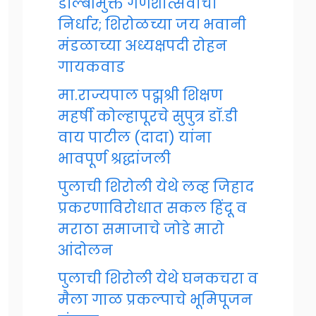
डॉल्बीमुक्त गणेशोत्सवाचा
निर्धार; शिरोळच्या जय भवानी
मंडळाच्या अध्यक्षपदी रोहन
गायकवाड
मा.राज्यपाल पद्मश्री शिक्षण
महर्षी कोल्हापूरचे सुपुत्र डॉ.डी
वाय पाटील (दादा) यांना
भावपूर्ण श्रद्धांजली
पुलाची शिरोली येथे लव्ह जिहाद
प्रकरणाविरोधात सकल हिंदू व
मराठा समाजाचे जोडे मारो
आंदोलन
पुलाची शिरोली येथे घनकचरा व
मैला गाळ प्रकल्पाचे भूमिपूजन