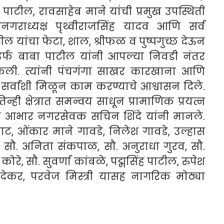
पाटील, रावसाहेब माने यांची प्रमुख उपस्थिती
पनगराध्यक्ष पृथ्वीराजसिंह यादव आणि सर्व
टील यांचा फेटा, शाल, श्रीफळ व पुष्पगुच्छ देऊन
उर्फ बाबा पाटील यांनी आपल्या निवडी नंतर
्त केली. त्यांनी पंचगंगा साखर कारखाना आणि
सर्वांशी मिळून काम करण्याचे आश्वासन दिले.
 क्षेत्रात समन्वय साधून प्रामाणिक प्रयत्न
माचे आभार नगरसेवक सचिन शिंदे यांनी मानले.
ट, ओंकार माने गावडे, निलेश गावडे, उल्हास
 सौ. अनिता संकपाळ, सौ. अनुराधा गुरव, सौ.
ोरे, सौ. सुवर्णा कांबळे, पद्मसिंह पाटील, रुपेश
देकर, परवेज मिस्त्री यासह नागरिक मोठ्या