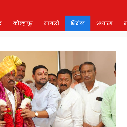
र
कोल्हापूर
सांगली
शिरोळ
अध्यात्म
र