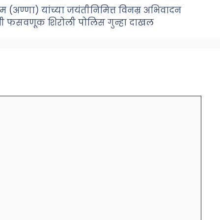
म (अण्णा) यांच्या जयंतीनिमित्त विनम्र अभिवादन
ंची फसवणूक शिरोली पोलिस गुन्हा दाखल