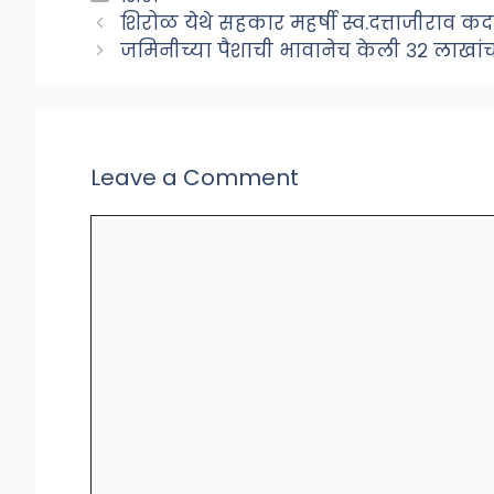
शिरोळ येथे सहकार महर्षी स्व.दत्ताजीराव कद
जमिनीच्या पैशाची भावानेच केली ३२ लाखा
Leave a Comment
Comment