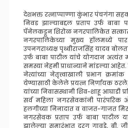
देशभक्त रत्नाप्पाण्णा कुंभार पंचगंगा 
निवड झाल्याबद्दल प्रताप उर्फ बाबा
पॅनेलकडून शिरोळ नगरपालिकेत सत्का
नगरपालिकेच्या मुख्य हॉलमध्ये पार
उपनगराध्यक्ष पृथ्वीराजसिंह यादव बोलत
उर्फ बाबा पाटील यांचे योगदान अत्यंत मो
समस्या नेहमी प्राधान्याने मांडल्या आहेत
नेत्यांच्या नेतृत्त्वाखाली प्रभाग क
येण्यासाठी केलेले प्रयत्न निर्णायक ठरले.
यांच्या निवासस्थानी शिव-शाहू आघाडी प्र
सर्व महिला नगरसेवकांनी पारंपरिक औक्
हलगीच्या निनादात व वाजत-गाजत मिरवण
नगरसेवक प्रताप उर्फ बाबा पाटील य
झालेल्या समारंभात दरगु गावडे, बी. ज