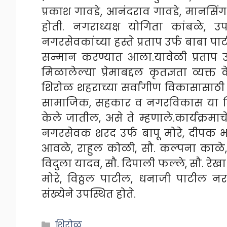
प्रकाश गावडे, आनंदराव गावडे, मानसिंग 
होती. नगराध्यक्ष योगिता कांबळे, उ
नगरसेवकांच्या हस्ते प्रताप उर्फ बाबा पा
सन्मान करण्यात आला.यावेळी प्रताप 
मिळालेल्या प्रेमाबद्दल कृतज्ञता व्यक
शिरोळ शहराच्या सर्वांगीण विकासासाठी 
सामाजिक, सहकार व नगरविकास या तिन्ही
केले जातील, असे ते म्हणाले.कार्यक्र
नगरसेवक शरद उर्फ बापू मोरे, दीपक भा
आवळे, राहुल कोळी, सौ. कल्पना काळे,
विदुला यादव, सौ. दिपाली फल्ले, सौ. रेखा क
मोरे, विठ्ठल पाटील, धनाजी पाटील नर
संख्येने उपस्थित होते.
Categories
शिरोळ