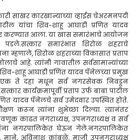
सहकारी साखर कारखान्याच्या व्हाईस चेअरमनपदी
 पाटील यांचा शिव-शाहू आघाडी प्रणित यादव
र करण्यात आला. या खास समारंभाचे आयोजन
 पडले.
सत्कार समारंभात शिरोळ शहराचे
ाना म्हणाले, शिरोळ शहराच्या विकासात प्रताप
लाचे आहे. त्यांनी गावातील सर्वसामान्यांच्या
. शिव-शाहू आघाडी प्रणित यादव पॅनेलच्या प्रमुख
्रमांक एक ते दहा मधून सर्व नगरसेवक निवडून
सत्कार कार्यक्रमापूर्वी प्रताप उर्फ बाबा पाटील
णित यादव पॅनेलचे सर्व उमेदवार उपस्थित होते.
षण करून त्यांना शुभेच्छा दिल्या. त्यानंतर
ूक काढत नगराध्यक्ष, उपनगराध्यक्ष व सर्व
ांना नगरपालिकेत घेऊन गेले.नगरपालिकेत
ी. माने, अविनाश कांबळे, माजी उपनगराध्यक्ष