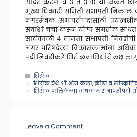
सादर करणे व ३ ते ३.३० या वेळेत छा
मुख्याधिकारी समिती सभापती निकाल ज
नगरसेवक सभापतीपदासाठी प्रयत्नशील 
सर्वांशी चर्चा करून योग्य समतोल साधत
सायंकाळी ४ वाजता सभापती निवडीची 
नगर परिषदेच्या विकासकामांना अधिक 
पदी निवडीकडे शिरोळवाशियांचे लक्ष लागू
Categories
शिरोळ
शिरोळ येथे श्री ओम कला, क्रीडा व सांस्क
शिरोळ पालिकेच्या बांधकाम सभापतीपदी स
Leave a Comment