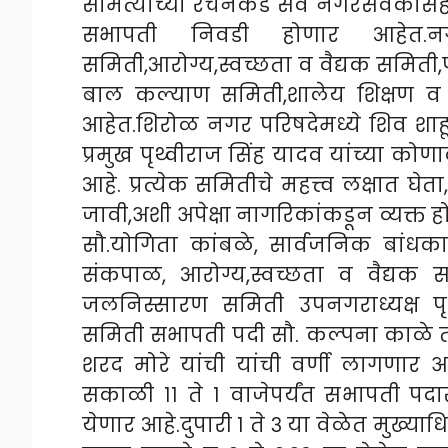
समित्यांच्या रचनेकडे सर्व नगरसेवकांसह
सभापती निवडी होणार आहेत.नग
समिती,आरोग्य,स्वच्छता व वैद्यक समि
बाल कल्याण समिती,शालेय शिक्षण व क्
आहेत.शिरोळ नगर परिषदेमध्ये शिव शाहू
प्रमुख पृथ्वीराज सिंह यादव यांच्या को
आहे. प्रत्येक समितीचे महत्त्व लक्षात 
जावी,अशी अपेक्षा नागरिकांकडून व्यक्त 
सौ.योगिता कांबळे, सार्वजनिक बां
संकपाळ, आरोग्य,स्वच्छता व वैद्यक
जलनिस्सारण समिती उपनगराध्यक्ष प
समिती सभापती पदी सौ. कल्पना काळे त
शरद मोरे यांची यांची वर्णी लागणार 
सकाळी ११ ते १ वाजेपर्यंत सभापती प
येणार आहे.दुपारी १ ते ३ या वेळेत मुख्य