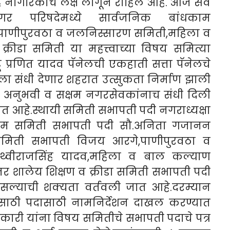
 नागरिकांचे लक्ष लागून राहिले आहे. आज सर्व
र परिषदेमध्ये सार्वजनिक बांधकाम
ती,पाणीपुरवठा व जलनिस्सारण समिती,महिला व
रीडा समिती या महत्त्वाच्या विषय समित्या
 प्रणित यादव पॅनेलची एकहाती सत्ता पॅनेलचे
णाला संधी देणार शहरात उत्सुकता निर्माण झाली
घेता, अनुभवी व सक्षम नगरसेवकांनाच संधी दिली
होत आहे.स्थायी समिती सभापती पदी नगराध्यक्षा
धकाम समिती सभापती पदी सौ.अनिता गजानन
 समिती सभापती विजय आरगे,पाणीपुरवठा व
ृथ्वीराजसिंह यादव,महिला व बाल कल्याण
र शालेय शिक्षण व क्रीडा समिती सभापती पदी
असल्याची शक्यता वर्तवली जात आहे.दरम्यान
दासाठी पदासाठी नामनिर्देशन दाखल करण्यात
ाधिकारी यांना विषय समितीचे सभापती पदाचे पत्र