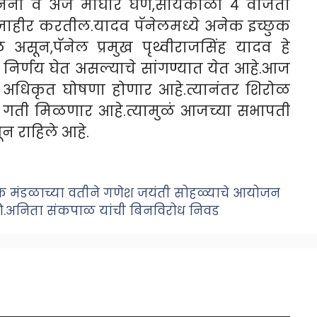
ननी व अर्ज माघार घेणे,सायंकाळी ४ वाजता
ाहीर करतील.यादव पॅनेलमध्ये अनेक इच्छुक
असून,पॅनेल प्रमुख पृथ्वीराजसिंह यादव हे
 निर्णय घेत असल्याचे सांगण्यात येत आहे.आज
अधिकृत घोषणा होणार आहे.त्यानंतर शिरोळ
गती मिळणार आहे.त्यामुळं आजच्या सभापती
न राहिले आहे.
ृतिक मंडळाच्या वतीने गणेश जयंती सोहळ्याचे आयोजन
ौ.अनिता संकपाळ यांची बिनविरोध निवड