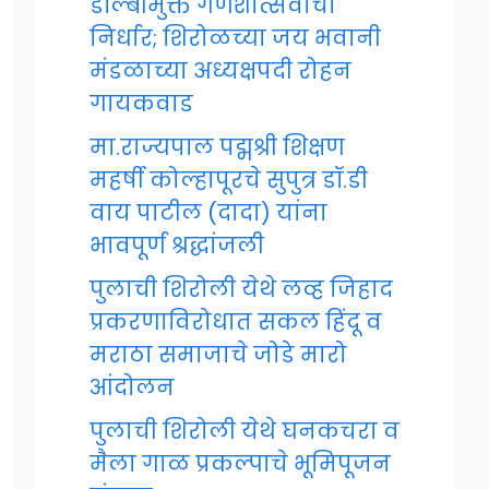
डॉल्बीमुक्त गणेशोत्सवाचा
निर्धार; शिरोळच्या जय भवानी
मंडळाच्या अध्यक्षपदी रोहन
गायकवाड
मा.राज्यपाल पद्मश्री शिक्षण
महर्षी कोल्हापूरचे सुपुत्र डॉ.डी
वाय पाटील (दादा) यांना
भावपूर्ण श्रद्धांजली
पुलाची शिरोली येथे लव्ह जिहाद
प्रकरणाविरोधात सकल हिंदू व
मराठा समाजाचे जोडे मारो
आंदोलन
पुलाची शिरोली येथे घनकचरा व
मैला गाळ प्रकल्पाचे भूमिपूजन