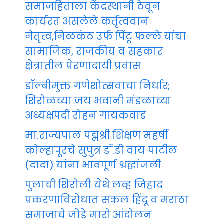
समाजहिताला केंद्रस्थानी ठेवून
कार्यरत असलेले कर्तृत्ववान
नेतृत्व,निळकंठ उर्फ पिंटू फल्ले यांचा
सामाजिक, राजकीय व सहकार
क्षेत्रातील प्रेरणादायी प्रवास
डॉल्बीमुक्त गणेशोत्सवाचा निर्धार;
शिरोळच्या जय भवानी मंडळाच्या
अध्यक्षपदी रोहन गायकवाड
मा.राज्यपाल पद्मश्री शिक्षण महर्षी
कोल्हापूरचे सुपुत्र डॉ.डी वाय पाटील
(दादा) यांना भावपूर्ण श्रद्धांजली
पुलाची शिरोली येथे लव्ह जिहाद
प्रकरणाविरोधात सकल हिंदू व मराठा
समाजाचे जोडे मारो आंदोलन