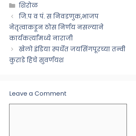
Categories
शिरोळ
जि.प व पं. स निवडणुक,भाजप
नेतृत्वाकडून ठोस निर्णय नसल्याने
कार्यकर्त्यांमध्ये नाराजी
खेलो इंडिया स्पर्धेत जयसिंगपूरच्या तन्वी
कुराडे हिचे सुवर्णयश
Leave a Comment
Comment