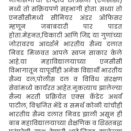
जोपासणाऱ्या राष्ट्रीय छात्रसेना (एनसीसी)
मध्ये तो सक्रियपणे सहभागी होता. सध्या तो
एनसीसीमध्ये सीनियर अंडर ऑफिसर
म्हणून जबाबदारी पार पाडत
होता.मेहनत,चिकाटी आणि जिद्द या गुणांच्या
जोरावरच आदर्शने भारतीय सैन्य दलात
निवड मिळवत आपले स्वप्न साकार केले
आहे.या महाविद्यालयाच्या एनसीसी
विभागातून यापूर्वीही अनेक विद्यार्थी भारतीय
सैन्य दल,पोलीस दल व विविध संरक्षण
सेवांमध्ये कार्यरत आहेत.नुकत्याच झालेल्या
सैन्य भरती प्रक्रियेत एक्स कॅडेट अथर्व
पाटील, विश्वजित भेंडे व समर्थ कोळी यांचीही
भारतीय सैन्य दलात निवड झाली असून ही
बाब महाविद्यालयाच्या शैक्षणिक व शिस्तबद्ध