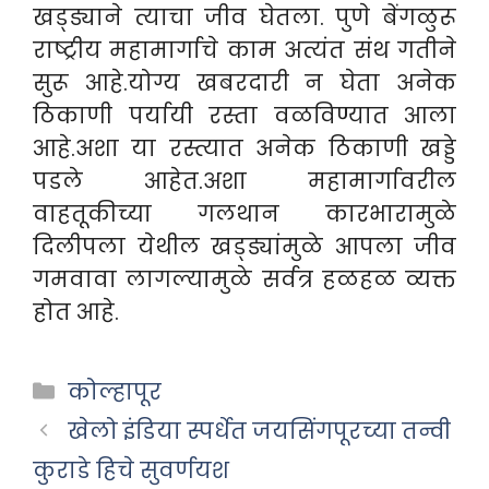
खड्ड्याने त्याचा जीव घेतला. पुणे बेंगळुरू
राष्ट्रीय महामार्गाचे काम अत्यंत संथ गतीने
सुरू आहे.योग्य खबरदारी न घेता अनेक
ठिकाणी पर्यायी रस्ता वळविण्यात आला
आहे.अशा या रस्त्यात अनेक ठिकाणी खड्डे
पडले आहेत.अशा महामार्गावरील
वाहतूकीच्या गलथान कारभारामुळे
दिलीपला येथील खड्ड्यांमुळे आपला जीव
गमवावा लागल्यामुळे सर्वत्र हळहळ व्यक्त
होत आहे.
Categories
कोल्हापूर
खेलो इंडिया स्पर्धेत जयसिंगपूरच्या तन्वी
कुराडे हिचे सुवर्णयश