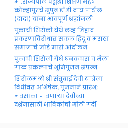
मा.राज्यपाल पद्मश्री शिक्षण महर्षी
कोल्हापूरचे सुपुत्र डॉ.डी वाय पाटील
(दादा) यांना भावपूर्ण श्रद्धांजली
पुलाची शिरोली येथे लव्ह जिहाद
प्रकरणाविरोधात सकल हिंदू व मराठा
समाजाचे जोडे मारो आंदोलन
पुलाची शिरोली येथे घनकचरा व मैला
गाळ प्रकल्पाचे भूमिपूजन संपन्न
शिरोळमध्ये श्री संतुबाई देवी यात्रेला
विधीवत अभिषेक, पूजनाने प्रारंभ;
नवसाला पावणाऱ्या देवीच्या
दर्शनासाठी भाविकांची मोठी गर्दी