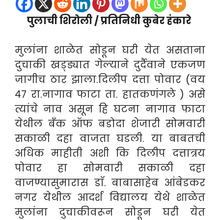
पुलाची शिरोली / प्रतिनिधी कुबेर हंकारे
मुलांना शाळेत सोडून घरी येत असताना
दुचाकी खड्ड्यात गेल्याने दुर्दैवाने एकजण
जागीच ठार झाला.दिलीप दत्ता पोवार (वय
४७ रा.नागाव फाटा ता. हातकणंगले ) असे
त्यांचे नाव असून हि घटना नागाव फाटा
येथील बँक ऑफ बडोदा शेजारी सोमवारी
सकाळी दहा वाजता घडली. या बाबतची
अधिक माहीती अशी कि दिलीप दत्तात्रय
पोवार हा सोमवारी सकाळी दहा
वाजण्यासुमारास डाॅ. बाबासाहेब आंबेडकर
नगर येथील आदर्श विद्यालय येथे शाळेत
मुलांना दुचाकीवरून सोडून घरी येत