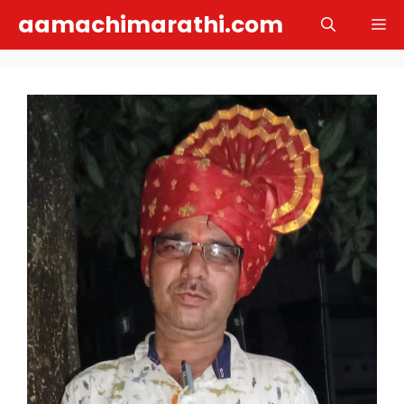
Skip
aamachimarathi.com
M
to
content