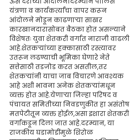
ऊस दराच्या आंदोलनादरम्यान पोलिस
यंत्रणा व कार्यकर्त्यांचा वापर करून
आंदोलने मोडून काढणाऱ्या साखर
कारखानदारासोबत बैठका होत असल्याने
विशेषतः युवा शेतकरी वर्गात नाराजी वाढली
आहे.शेतकऱ्यांच्या हक्कासाठी रस्त्यावर
उतरून लढण्याची भूमिका घेणारे नेते
सत्तेसाठी तडजोड करत असतील,तर
शेतकऱ्यांनी याचा जाब विचारणे आवश्यक
आहे अशी भावना अनेक शेतकऱ्यांमधून
व्यक्त होत आहे.येणाऱ्या जिल्हा परिषद व
पंचायत समितीच्या निवडणुकीत हा असंतोष
मतपेटीतून व्यक्त होईल,असा इशारा शेतकरी
वर्गाकडून दिला जात आहे.दरम्यान, या
राजकीय घडामोडींमुळे शिरोळ