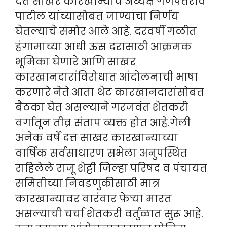
दत्त साखर कारखान्याचे अध्यक्ष गणपतराव
पाटील यांच्यासोबत जाण्याचा निर्णय
घेतल्याचे समोर आले आहे. दरवर्षी गळीत
हंगामाच्या आधी ऊस दरासाठी आक्रमक
भूमिका घेणारे आणि साखर
कारखानदारांविरोधात आंदोलनाची भाषा
करणारे नेते आता थेट कारखानदारांसोबत
बैठका घेत असल्याने गरजवंत शेतकरी
वर्गातून तीव्र संताप व्यक्त होत आहे.गेली
अनेक वर्षे दत्त साखर कारखान्याच्या
वार्षिक सर्वसाधारण सभेला अनुपस्थित
राहिलेले राजू शेट्टी जिल्हा परिषद व पंचायत
समितीच्या निवडणुकीसाठी मात्र
कारखान्यावर वारंवार फेऱ्या मारत
असल्याची चर्चा शेतकरी वर्तुळात सुरू आहे.