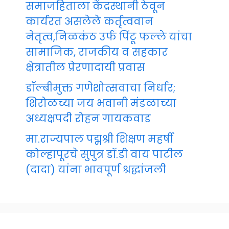
समाजहिताला केंद्रस्थानी ठेवून
कार्यरत असलेले कर्तृत्ववान
नेतृत्व,निळकंठ उर्फ पिंटू फल्ले यांचा
सामाजिक, राजकीय व सहकार
क्षेत्रातील प्रेरणादायी प्रवास
डॉल्बीमुक्त गणेशोत्सवाचा निर्धार;
शिरोळच्या जय भवानी मंडळाच्या
अध्यक्षपदी रोहन गायकवाड
मा.राज्यपाल पद्मश्री शिक्षण महर्षी
कोल्हापूरचे सुपुत्र डॉ.डी वाय पाटील
(दादा) यांना भावपूर्ण श्रद्धांजली