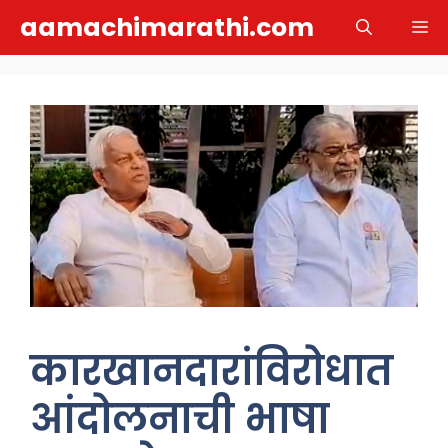
Skip
aamachimarathi.com
M
to
content
कारखानदारांविरोधात
आंदोलनाची भाषा