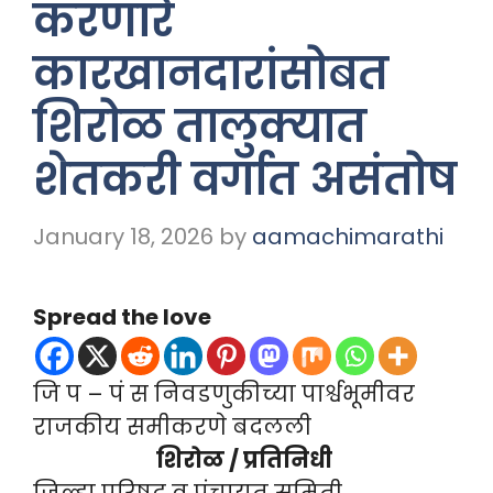
करणारे
कारखानदारांसोबत
शिरोळ तालुक्यात
शेतकरी वर्गात असंतोष
January 18, 2026
by
aamachimarathi
Spread the love
जि प – पं स निवडणुकीच्या पार्श्वभूमीवर
राजकीय समीकरणे बदलली
शिरोळ / प्रतिनिधी
जिल्हा परिषद व पंचायत समिती