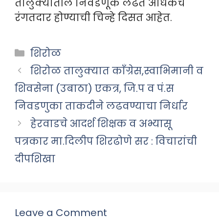
तालुक्यातील निवडणूक लढत अधिकच
रंगतदार होण्याची चिन्हे दिसत आहेत.
Categories
शिरोळ
शिरोळ तालुक्यात काँग्रेस,स्वाभिमानी व
शिवसेना (उबाठा) एकत्र, जि.प व पं.स
निवडणुका ताकदीने लढवण्याचा निर्धार
हेरवाडचे आदर्श शिक्षक व अभ्यासू
पत्रकार मा.दिलीप शिरढोणे सर : विचारांची
दीपशिखा
Leave a Comment