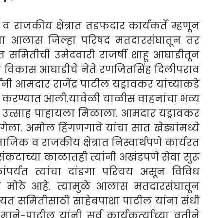
राजकीय क्षेत्रात तडफदार कार्यकर्ते म्हणून
ा आलास जिल्हा परिषद मतदारसंघातून तर
 समितीची उमेदवारी राजर्षी शाहू आघाडीतून
न विकास आघाडीचे नेते रणजितसिंह दिलीपराव
ंनी आमदार राजेंद्र पाटील यड्रावकर यांच्याकडे
वर करण्यात आली.यावेळी चाळीस वाहनांचा भव्य
ंचा उत्साह पाहायला मिळाला. आमदार यड्रावकर
गेला. अमोल हिंगणगावे यांचा सात खेड्यांमध्ये
ाजिक व राजकीय क्षेत्रात निस्वार्थपणे कार्यरत
ंकटाच्या काळातही त्यांनी अखंडपणे सेवा सुरू
कांपर्यंत त्यांचा दांडगा परिचय असून विविध
ान मोठे आहे. त्यामुळे आलास मतदारसंघातून
ंचायत समितीसाठी साहेबपाशा पाटील यांना संधी
े-पाटील यांनी सर्व कार्यकर्त्यांच्या वतीने