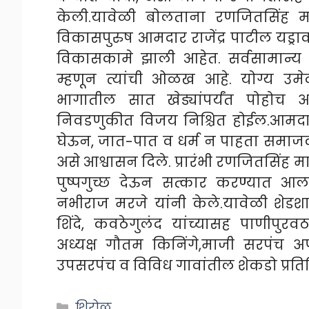
केली.यावेळी बोलताना रणजितसिंह मा
विकासपुरुष आमदार राजेंद्र पाटील यड्रा
विकासकामे झाली आहेत. सर्वसामान्य जन
म्हणून त्यांची ओळख आहे. योग्य उमे
भागातील सात खेड्यांपर्यंत पोहो
निवडणुकीत विजय निश्चित होईल.आमदार य
घेऊन, जात-पात व धर्म न पाहता समाज
असे आश्वासन दिले. प्रारंभी रणजितसिंह म
पुष्पगुच्छ देऊन सत्कार करण्यात आला
नभीराज मरजे यांनी केले.यावेळी शेड
शिंदे, कवठेगुलंद यांच्यासह पाणीपुर
अध्यक्ष गौतम किनिंगे,माजी सरपंच 
उपसरपंच व विविध गावांतील शेकडो प्रतिष्ठि
Categories
शिरोळ