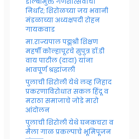
डॉल्बीमुक्त गणेशोत्सवाचा
निर्धार; शिरोळच्या जय भवानी
मंडळाच्या अध्यक्षपदी रोहन
गायकवाड
मा.राज्यपाल पद्मश्री शिक्षण
महर्षी कोल्हापूरचे सुपुत्र डॉ.डी
वाय पाटील (दादा) यांना
भावपूर्ण श्रद्धांजली
पुलाची शिरोली येथे लव्ह जिहाद
प्रकरणाविरोधात सकल हिंदू व
मराठा समाजाचे जोडे मारो
आंदोलन
पुलाची शिरोली येथे घनकचरा व
मैला गाळ प्रकल्पाचे भूमिपूजन