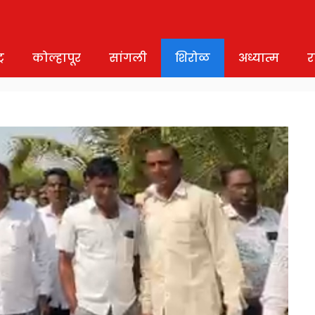
र
कोल्हापूर
सांगली
शिरोळ
अध्यात्म
र