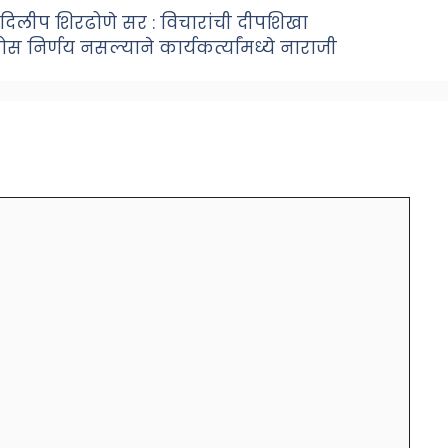
ा.दिलीप शिरढोणे सर : विचारांची दीपशिखा
 निर्णय नसल्याने कार्यकर्त्यांमध्ये नाराजी