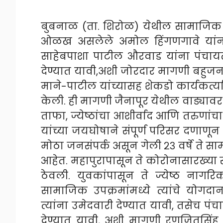
बुबनाळ (ता. शिरोळ) येथील सामाजिक व 
ओळख असलेले अमोल हिंगणगावे यांन
साहेबपाशा पाटील औरवाड यांना पंचायत
देण्यात यावी,अशी जोरदार मागणी बहुज
माने-पाटील यांच्यासह शेकडो कार्यकर्त्या
केली. ही मागणी जैनापूर येथील वाड्या
ताफा, ज्येष्ठांचा आशीर्वाद आणि तरुणा
यांच्या जयघोषाने संपूर्ण परिसर दणाणून 
मोठा जनसंपर्क असून गेली २३ वर्षे ते साम
आहेत. महापुरापासून ते कोरोनासारख्या स
ठेवली. युवकांपासून ते ज्येष्ठ नागरि
सामाजिक उपक्रमांमध्ये त्यांचे योगद
त्यांना उमेदवारी देण्यात यावी, तसेच प
देण्यात यावी, अशी मागणी रणजितसिंह मान