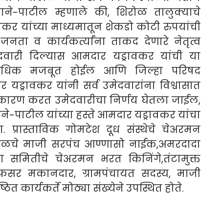
ने-पाटील म्हणाले की, शिरोळ तालुक्याचे
वकर यांच्या माध्यमातून शेकडो कोटी रुपयांची
ता व कार्यकर्त्यांना ताकद देणारे नेतृत्व
दवारी दिल्यास आमदार यड्रावकर यांची या
च अधिक मजबूत होईल आणि जिल्हा परिषद
ड्रावकर यांनी सर्व उमेदवारांना विश्वासात
कारण करत उमेदवारीचा निर्णय घेतला जाईल,
ाने-पाटील यांच्या हस्ते आमदार यड्रावकर यांचा
. प्रास्ताविक गोमटेश दूध संस्थेचे चेअरमन
शाळचे माजी सरपंच आण्णासो नाईक,अमरदादा
वठा समितीचे चेअरमन भरत किनिंगे,तंटामुक्त
अफसर मकानदार, ग्रामपंचायत सदस्य, माजी
त कार्यकर्ते मोठ्या संख्येने उपस्थित होते.