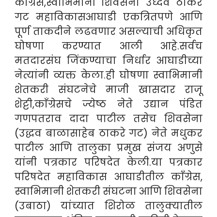
काँग्रेस,स्वाभिमानी शिवसेना उध्दव ठाकरे
गट महाविकासआघाडी एकत्रितपणे आणि
पूर्ण ताकदीने लढवणार असल्याची अधिकृत
घोषणा करण्यात आली आहे.सर्वच
मतदारसंघ जिंकण्याचा निर्धार आघाडीच्या
नेत्यांनी व्यक्त केला.ही घोषणा स्वाभिमानी
शेतकरी संघटनेचे माजी खासदार राजू
शेट्टी,काँग्रेसचे ज्येष्ठ नेते उद्यान पंडित
गणपतराव दादा पाटील तसेच शिवसेना
(उद्धव बाळासाहेब ठाकरे गट) नेते मधुकर
पाटील आणि तालुका प्रमुख संजय अणुसे
यांनी पत्रकार परिषदेत केली.या पत्रकार
परिषदेत महाविकास आघाडीतील काँग्रेस,
स्वाभिमानी शेतकरी संघटना आणि शिवसेना
(उबाठा) यांच्यात शिरोळ तालुक्यातील