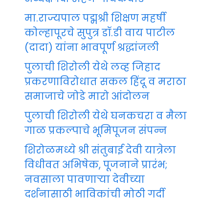
मा.राज्यपाल पद्मश्री शिक्षण महर्षी
कोल्हापूरचे सुपुत्र डॉ.डी वाय पाटील
(दादा) यांना भावपूर्ण श्रद्धांजली
पुलाची शिरोली येथे लव्ह जिहाद
प्रकरणाविरोधात सकल हिंदू व मराठा
समाजाचे जोडे मारो आंदोलन
पुलाची शिरोली येथे घनकचरा व मैला
गाळ प्रकल्पाचे भूमिपूजन संपन्न
शिरोळमध्ये श्री संतुबाई देवी यात्रेला
विधीवत अभिषेक, पूजनाने प्रारंभ;
नवसाला पावणाऱ्या देवीच्या
दर्शनासाठी भाविकांची मोठी गर्दी