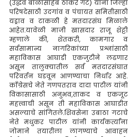
(उद्धव बाळासाहेब ठाकरे गट) यांना जिल्हा
परिषदेसाठी उदगांव व पंचायत समितीसाठी
यड्राव व टाकळी हे मतदारसंघ मिळाले
आहेत.
यावेळी माजी खासदार राजू शेट्टी
म्हणाले की, शेतकरी, कामगार व
सर्वसामान्य नागरिकांच्या प्रश्नांसाठी
महाविकास आघाडी एकजुटीने लढणार
असून तालुक्यातील सर्व मतदारसंघात
परिवर्तन घडवून आणण्याचा निर्धार आहे.
काँग्रेसचे नेते गणपतराव दादा पाटील यांनी
विकासासाठी अनुभव,ताकद व एकजूट
महत्त्वाची असून ती महाविकास आघाडीत
असल्याचे सांगितले.शिवसेना उबाठा गटाचे
नेते मधुकर पाटील यांनी कार्यकर्त्यांना
जोमाने तयारीला लागण्याचे आवाहन