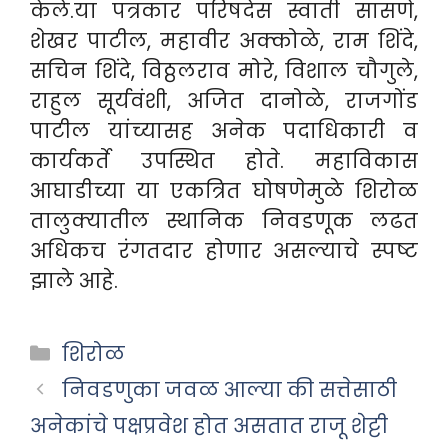
केले.या पत्रकार परिषदेस स्वाती सासणे,
शेखर पाटील, महावीर अक्कोळे, राम शिंदे,
सचिन शिंदे, विठ्ठलराव मोरे, विशाल चौगुले,
राहुल सूर्यवंशी, अजित दानोळे, राजगोंड
पाटील यांच्यासह अनेक पदाधिकारी व
कार्यकर्ते उपस्थित होते. महाविकास
आघाडीच्या या एकत्रित घोषणेमुळे शिरोळ
तालुक्यातील स्थानिक निवडणूक लढत
अधिकच रंगतदार होणार असल्याचे स्पष्ट
झाले
आहे.
Categories
शिरोळ
निवडणुका जवळ आल्या की सत्तेसाठी
अनेकांचे पक्षप्रवेश होत असतात राजू शेट्टी