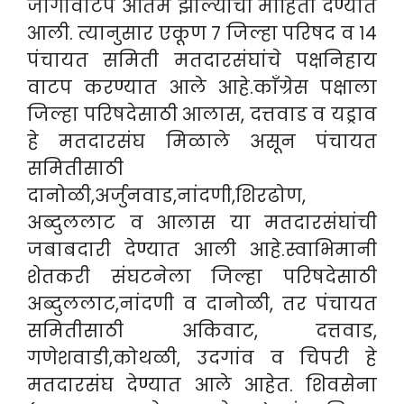
जागावाटप अंतिम झाल्याची माहिती देण्यात
आली. त्यानुसार एकूण ७ जिल्हा परिषद व १४
पंचायत समिती मतदारसंघांचे पक्षनिहाय
वाटप करण्यात आले आहे.काँग्रेस पक्षाला
जिल्हा परिषदेसाठी आलास, दत्तवाड व यड्राव
हे मतदारसंघ मिळाले असून पंचायत
समितीसाठी
दानोळी,अर्जुनवाड,नांदणी,शिरढोण,
अब्दुललाट व आलास या मतदारसंघांची
जबाबदारी देण्यात आली आहे.स्वाभिमानी
शेतकरी संघटनेला जिल्हा परिषदेसाठी
अब्दुललाट,नांदणी व दानोळी, तर पंचायत
समितीसाठी अकिवाट, दत्तवाड,
गणेशवाडी,कोथळी, उदगांव व चिपरी हे
मतदारसंघ देण्यात आले आहेत. शिवसेना