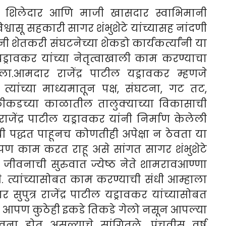
ये शिलेदार आणि माजी खासदार स्वाभिमानी
 विश्वासू सहकारी सागर शंभुशेटे यांच्यासह नांदणी
 शेतकरी संघटनेच्या शेकडो कार्यकर्त्यांनी या
ड्रावकर यांच्या नेतृत्वाखाली काम करण्याचा
ला.
आमदार राजेंद्र पाटील यड्रावकर म्हणजे
त्यांच्या माध्यमातून पक्ष, संघटना, गट तट,
कडच्या काळातील तालुक्याच्या विकासाची
राजेंद्र पाटील यड्रावकर यांनी निर्माण केलेली
ी पद्धत पाहूनच कोणतीही अपेक्षा न ठेवता या
 आपण काम करत राहू असे सांगत सागर शंभुशेटे
जीवनाची सुरुवात ज्येष्ठ नेते शामरावआण्णा
. त्यांच्यासोबत काम करण्याची संधी आम्हाला
 सुपुत्र राजेंद्र पाटील यड्रावकर यांच्यासोबत
े आपण कुठेही इकडे तिकडे गेलो नसून आपल्या
 होत असल्याचे सांगितले. पंचवीस वर्ष