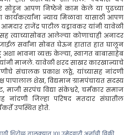
ोर सोडून आपण निष्ठेने काम केले या पुढच्या
 कार्यकर्त्यांना न्याय मिळावा यासाठी आपण
,
आमदार राजेंद्र पाटील यड्रावकर यांनी यावेळी
र सह त्याच्यासोबत आलेल्या कोणाचाही अनादर
ा जाईल सर्वांना सोबत घेऊन हातात हात घालून
शा भावना व्यक्त केल्या, स्वागत बाबासाहेब
ल यांनी मानले. यावेळी शरद साखर कारखान्याचे
ीचे संचालक प्रकाश लठ्ठे, यांच्यासह नांदणी
्ष पापालाल शेख, विद्यमान ग्रामपंचायत सदस्य
 माजी सरपंच विद्या संकेश्वरे, चर्मकार समाज
्यासह नांदणी जिल्हा परिषद मतदार संघातील
र्ते उपस्थित होते.
ी शिरोळ तालुक्यात १०१ उमेदवारी अर्जाची विक्री