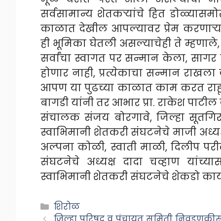
सर्वसामान्य शेतकऱ्यांचे हित डोळ्यासम
काळात देखील आपल्यावर प्रेम करणाऱ्या
ही भूमिका घेतली असल्याचेही ते म्हणाले
सर्वांचा स्वागत पर सन्मान केला, साग
होणार नाही, प्रत्येकाचा सन्मान राखल
आपण या पुढच्या काळात काम करत राहू अ
बागडी यांनी तर आभार प्रा. राकेश पाटी
संचालक संजय बोरगावे, जिल्हा सूतगिरण
स्वाभिमानी शेतकरी संघटनेचे माजी अध्यक
अल्पना कोळी, स्वाती माळी, दिलीप परीट,
संघटनेचे अध्यक्ष दादा चव्हाण यांच
स्वाभिमानी शेतकरी संघटनेचे शेकडो कार्यक
Categories
शिरोळ
जिल्हा परिषद व पंचायत समिती निवडणुकीसाठ