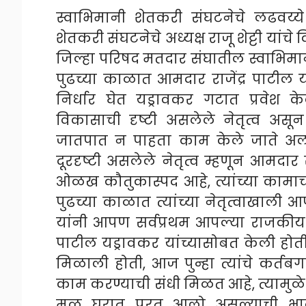
स्वाभिमानी शेतकरी संघटनेचे लढवय्
शेतकरी संघटनेचे अध्यक्ष राजू शेट्टी यांचे
जिल्हा परिषद मतदार संघातील स्वाभिमानी
पुढच्या काळात आमदार राजेंद्र पाटील य
निर्धार घेत यड्रावकर गटात प्रवेश के
विकासाची दृष्टी असलेले नेतृत्व असून 
जातपात न पाहता काम केले जाते अली
दूरदृष्टी असलेले नेतृत्व म्हणून आमदार 
ओळख कौतुकास्पद आहे, त्यांच्या कामाच
पुढच्या काळात त्यांच्या नेतृत्वाखाली
यांनी आपण सर्वप्रथम आपल्या राजकीय 
पाटील यड्रावकर यांच्यासोबत केली होती
मिळाली होती, आज पुन्हा त्यांचे कर्तबगार
काम करण्याची संधी मिळत आहे, त्यामुळ
मूळ घरात परत आलो असल्याची भावना