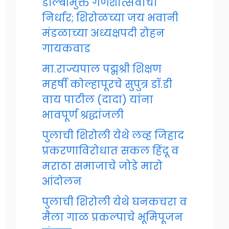
डॉल्बीमुक्त गणेशोत्सवाचा
निर्धार; शिरोळच्या जय भवानी
मंडळाच्या अध्यक्षपदी रोहन
गायकवाड
मा.राज्यपाल पद्मश्री शिक्षण
महर्षी कोल्हापूरचे सुपुत्र डॉ.डी
वाय पाटील (दादा) यांना
भावपूर्ण श्रद्धांजली
पुलाची शिरोली येथे लव्ह जिहाद
प्रकरणाविरोधात सकल हिंदू व
मराठा समाजाचे जोडे मारो
आंदोलन
पुलाची शिरोली येथे घनकचरा व
मैला गाळ प्रकल्पाचे भूमिपूजन