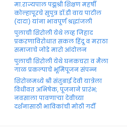
मा.राज्यपाल पद्मश्री शिक्षण महर्षी
कोल्हापूरचे सुपुत्र डॉ.डी वाय पाटील
(दादा) यांना भावपूर्ण श्रद्धांजली
पुलाची शिरोली येथे लव्ह जिहाद
प्रकरणाविरोधात सकल हिंदू व मराठा
समाजाचे जोडे मारो आंदोलन
पुलाची शिरोली येथे घनकचरा व मैला
गाळ प्रकल्पाचे भूमिपूजन संपन्न
शिरोळमध्ये श्री संतुबाई देवी यात्रेला
विधीवत अभिषेक, पूजनाने प्रारंभ;
नवसाला पावणाऱ्या देवीच्या
दर्शनासाठी भाविकांची मोठी गर्दी