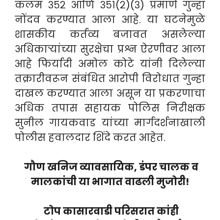
कलम ३५२ आणि ३५१(२)(३) प्रमाणे गुन्हा
नोंदव करण्यात आला आहे.
या घटनेमुळे
शासकीय कर्तव्य बजावत असलेल्या
अधिकाऱ्यांच्या सुरक्षेचा प्रश्न ऐरणीवर आला
आहे फिर्यादी अमोल कोटे यांनी दिलेल्या
तक्रारीवरून संबंधित आरोपी विरोधात गुन्हा
दाखल करण्यात आला असून या प्रकरणाचा
अधिक तपास सहायक पोलिस निरीक्षक
सुनील गायकवाड यांच्या मार्गदर्शनाखाली
पोलीस हवालदार शिंदे करत आहेत.
गौण खनिज व्यावसायिक, डंपर चालक व
मालकांची या भागात वाढली मुजोरी!
टोप कासारवाडी परिसरात कांही