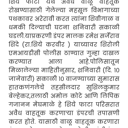
शिये फाटा येथे अवैध वाळू वाहतूक
रोखण्यासाठी गेलेल्या महसूल विभागाच्या
पथकावर अरेरावी करत त्यांना शिवीगाळ व
धमकी दिल्याची घटना शनिवारी सकाळी
घडली.याप्रकरणी डंपर मालक रमेश सर्जेराव
शिंदे (रा.शिये करवीर ) याच्यावर शिरोली
एमआयडीसी पोलीस ठाण्यात गुन्हा दाखल
करण्यात आला आहे.
पोलिसातून
मिळालेल्या माहितीनुसार, शनिवारी (दि. १०
जानेवारी) सकाळी १० वाजण्याच्या सुमारास
हातकणंगलेचे तहसीलदार सुशिलकुमार
बेल्हेकर,तलाठी अमोल कोटे आणि लिपिक
गजानन मेघमाळे हे शिये फाटा परिसरात
अवैध वाहतूक करणाऱ्या डंपरची तपासणी
करत होते. यासाठी वाळू वाहतूक करणारा