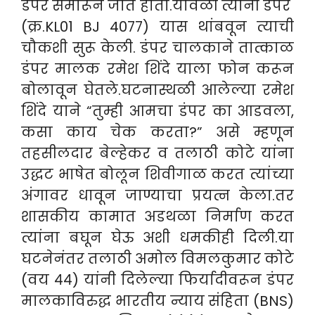
डंपर समोरून जात होता.यावेळी त्यांनी डंपर
(क्र.KL01 BJ 4077) यास थांबवून त्याची
चौकशी सुरू केली.
डंपर चालकाने तात्काळ
डंपर मालक रमेश शिंदे याला फोन करून
बोलावून घेतले.घटनास्थळी आलेल्या रमेश
शिंदे याने “तुम्ही आमचा डंपर का आडवला,
कसा काय चेक करता?” असे म्हणून
तहसीलदार बेल्हेकर व तलाठी कोटे यांना
उद्धट भाषेत बोलून शिवीगाळ करत त्यांच्या
अंगावर धावून जाण्याचा प्रयत्न केला.तर
शासकीय कामात अडथळा निर्माण करत
त्यांना बघून घेऊ अशी धमकीही दिली.
या
घटनेनंतर तलाठी अमोल विमलकुमार कोटे
(वय ४४) यांनी दिलेल्या फिर्यादीवरून डंपर
मालकाविरुद्ध भारतीय न्याय संहिता (BNS)