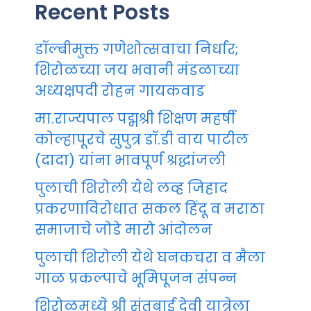
Recent Posts
डॉल्बीमुक्त गणेशोत्सवाचा निर्धार;
शिरोळच्या जय भवानी मंडळाच्या
अध्यक्षपदी रोहन गायकवाड
मा.राज्यपाल पद्मश्री शिक्षण महर्षी
कोल्हापूरचे सुपुत्र डॉ.डी वाय पाटील
(दादा) यांना भावपूर्ण श्रद्धांजली
पुलाची शिरोली येथे लव्ह जिहाद
प्रकरणाविरोधात सकल हिंदू व मराठा
समाजाचे जोडे मारो आंदोलन
पुलाची शिरोली येथे घनकचरा व मैला
गाळ प्रकल्पाचे भूमिपूजन संपन्न
शिरोळमध्ये श्री संतुबाई देवी यात्रेला