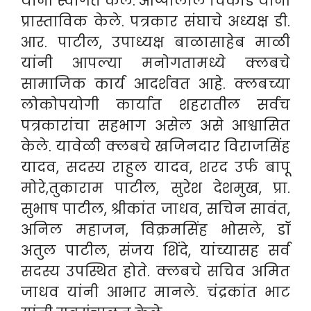
यांनी स्वागत केले. आप्पालाल चिकोडे यांनी
प्रास्ताविक केले. पत्रकार संघाचे अध्यक्ष डी.
आर. पाटील, उपाध्यक्ष बाळासाहेब माळी
यांनी आपल्या मनोगतामध्ये क्लबचे
सामाजिक कार्य आदर्शवत आहे. क्लबच्या
लोकोपयोगी कार्यात शहरातील सर्वच
पत्रकारांचा सहभाग असेल असे आश्वासित
केले.
यावेळी क्लबचे खजिनदार विराजसिंह
यादव, सदस्य राहुल यादव, शरद उर्फ बापू
मोरे,तुकाराम पाटील, सुरेश देशमुख, प्रा.
सुभाष पाटील, श्रीकांत जाधव, सचिन सावंत,
अनिल महाजन, विक्रमसिंह भोसले, डॉ
अतुल पाटील, संजय शिंदे, यांच्यासह सर्व
सदस्य उपस्थित होते. क्लबचे सचिव अमित
जाधव यांनी आभार मानले. चंद्रकांत भाट