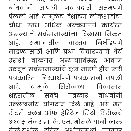
बांधवांनी आपली जबाबदारी सक्षमपणे
पेलली आहे यामुळेच देशाच्या लोकशाहीचा
चौथा स्तंभ अधिक भक्कमपणे कार्यरत
असल्याने सर्वसामान्यांना दिलासा मिळत
आहे. समाजातील वास्तव निर्भीडपणे
मांडण्यासाठी आणि प्रश्न विचारण्याचे धैर्य
उराशी बाळगत अन्यायाविरुद्ध आवाज
उठवून सर्वसामान्यांचे दुःख मांडणे हीच खरी
पत्रकारिता निस्वार्थपणे पत्रकारांनी जपली
आहे. यामुळे शिरोळच्या विकासात
शहरातील सर्वच पत्रकार बांधवांनी
उल्लेखनीय योगदान दिले आहे. असे मत
रोटरी क्लब ऑफ हेरिटेज सिटी शिरोळचे
अध्यक्ष मेजर प्रा. के. एम. भोसले यांनी व्यक्त
केले.
येथील हॉटेल अशोकामध्ये पत्रकार