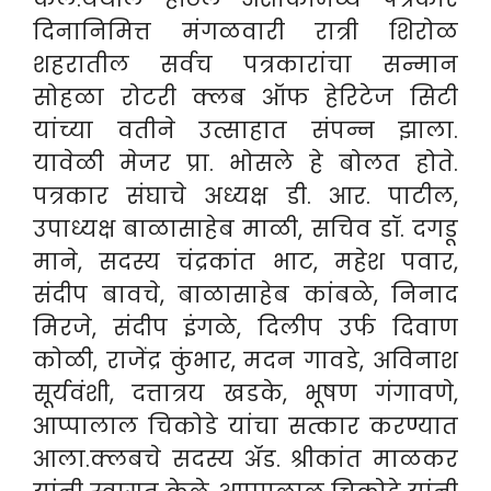
दिनानिमित्त मंगळवारी रात्री शिरोळ
शहरातील सर्वच पत्रकारांचा सन्मान
सोहळा रोटरी क्लब ऑफ हेरिटेज सिटी
यांच्या वतीने उत्साहात संपन्न झाला.
यावेळी मेजर प्रा. भोसले हे बोलत होते.
पत्रकार संघाचे अध्यक्ष डी. आर. पाटील,
उपाध्यक्ष बाळासाहेब माळी, सचिव डॉ. दगडू
माने, सदस्य चंद्रकांत भाट, महेश पवार,
संदीप बावचे, बाळासाहेब कांबळे, निनाद
मिरजे, संदीप इंगळे, दिलीप उर्फ दिवाण
कोळी, राजेंद्र कुंभार, मदन गावडे, अविनाश
सूर्यवंशी, दत्तात्रय खडके, भूषण गंगावणे,
आप्पालाल चिकोडे यांचा सत्कार करण्यात
आला.
क्लबचे सदस्य ॲड. श्रीकांत माळकर