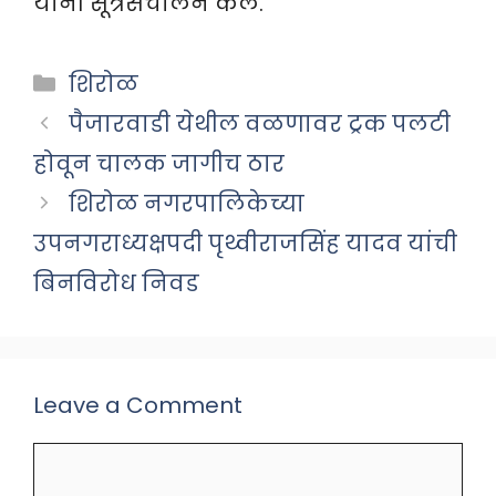
यांनी सूत्रसंचालन केले.
Categories
शिरोळ
पैजारवाडी येथील वळणावर ट्रक पलटी
होवून चालक जागीच ठार
शिरोळ नगरपालिकेच्या
उपनगराध्यक्षपदी पृथ्वीराजसिंह यादव यांची
बिनविरोध निवड
Leave a Comment
Comment