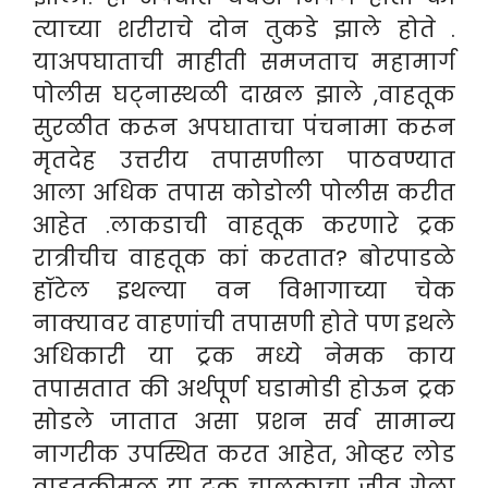
त्याच्या शरीराचे दोन तुकडे झाले होते .
याअपघाताची माहीती समजताच महामार्ग
पोलीस घट्नास्थळी दाखल झाले ,वाहतूक
सुरळीत करून अपघाताचा पंचनामा करून
मृतदेह उत्तरीय तपासणीला पाठवण्यात
आला अधिक तपास कोडोली पोलीस करीत
आहेत .लाकडाची वाहतूक करणारे ट्रक
रात्रीचीच वाहतूक कां करतात? बोरपाडळे
हॉटेल इथल्या वन विभागाच्या चेक
नाक्यावर वाहणांची तपासणी होते पण इथले
अधिकारी या ट्रक मध्ये नेमक काय
तपासतात की अर्थपूर्ण घडामोडी होऊन ट्रक
सोडले जातात असा प्रशन सर्व सामान्य
नागरीक उपस्थित करत आहेत, ओव्हर लोड
वाहतूकीमूळ या ट्रक चालकाचा जीव गेला