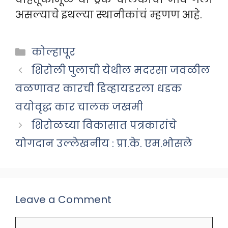
असल्याचे इथल्या स्थानीकांचं म्हणण आहे.
Categories
कोल्हापूर
शिरोली पुलाची येथील मदरसा जवळील
वळणावर कारची डिव्हायडरला धडक
वयोवृद्ध कार चालक जखमी
शिरोळच्या विकासात पत्रकारांचे
योगदान उल्लेखनीय : प्रा.के. एम.भोसले
Leave a Comment
Comment