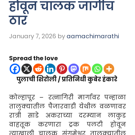
होवून चालक जागीच
ठार
January 7, 2026
by
aamachimarathi
Spread the love
पुलाची शिरोली / प्रतिनिधी कुबेर हंकारे
कोल्हापूर – रत्नागिरी मार्गावर पन्हाळा
तालुक्यातील पैजारवाडी येथील वळणावर
रात्री साडे अकराच्या दरम्यान लाकुड
वाहतूक करणारा ट्रक पलटी होवून
त्याखाली चालक संगमेश्वर तालुक्यातील