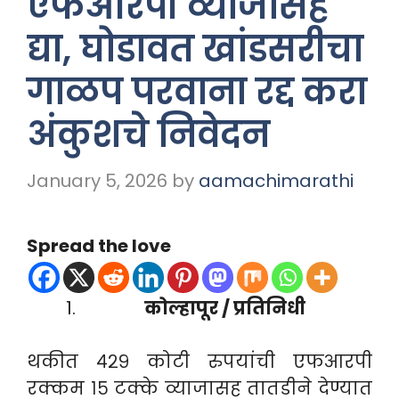
एफआरपी व्याजासह
द्या, घोडावत खांडसरीचा
गाळप परवाना रद्द करा
अंकुशचे निवेदन
January 5, 2026
by
aamachimarathi
Spread the love
कोल्हापूर / प्रतिनिधी
थकीत ४२९ कोटी रुपयांची एफआरपी
रक्कम १५ टक्के व्याजासह तातडीने देण्यात