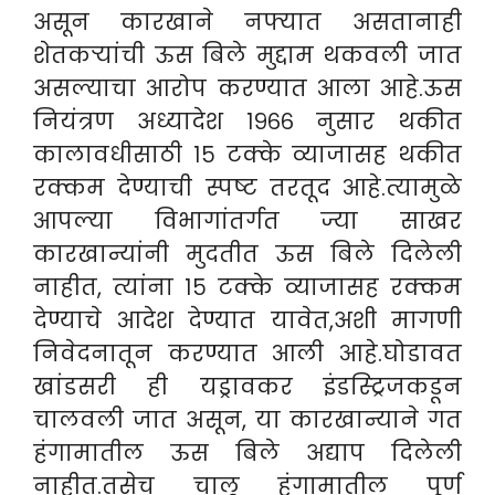
असून कारखाने नफ्यात असतानाही
शेतकऱ्यांची ऊस बिले मुद्दाम थकवली जात
असल्याचा आरोप करण्यात आला आहे.ऊस
नियंत्रण अध्यादेश १९६६ नुसार थकीत
कालावधीसाठी १५ टक्के व्याजासह थकीत
रक्कम देण्याची स्पष्ट तरतूद आहे.त्यामुळे
आपल्या विभागांतर्गत ज्या साखर
कारखान्यांनी मुदतीत ऊस बिले दिलेली
नाहीत, त्यांना १५ टक्के व्याजासह रक्कम
देण्याचे आदेश देण्यात यावेत,अशी मागणी
निवेदनातून करण्यात आली आहे.घोडावत
खांडसरी ही यड्रावकर इंडस्ट्रिजकडून
चालवली जात असून, या कारखान्याने गत
हंगामातील ऊस बिले अद्याप दिलेली
नाहीत.तसेच चालू हंगामातील पूर्ण