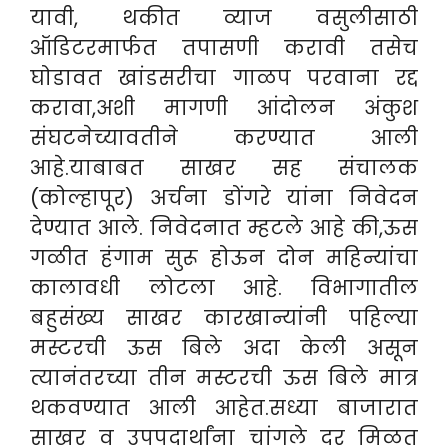
यावी, थकीत व्याज वसुलीसाठी
ऑडिटरमार्फत तपासणी करावी तसेच
घोडावत खांडसरीचा गाळप परवाना रद्द
करावा,अशी मागणी आंदोलन अंकुश
संघटनेच्यावतीने करण्यात आली
आहे.याबाबत साखर सह संचालक
(कोल्हापूर) अर्चना डोंगरे यांना निवेदन
देण्यात आले. निवेदनात म्हटले आहे की,ऊस
गळीत हंगाम सुरू होऊन दोन महिन्यांचा
कालावधी लोटला आहे. विभागातील
बहुसंख्य साखर कारखान्यांनी पहिल्या
मस्टरची ऊस बिले अदा केली असून
त्यानंतरच्या तीन मस्टरची ऊस बिले मात्र
थकवण्यात आली आहेत.सध्या बाजारात
साखर व उपपदार्थांना चांगले दर मिळत