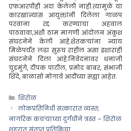
एफआरपीही अदा केलेली नाही.त्यामुळे या
कारखान्यास आयुक्तांनी दिलेला गाळप
परवाना रद्द करण्याचा अहवाल
पाठवावा,अशी ठाम मागणी आंदोलन अंकुश
संघटनेने केली आहे.
शेतकऱ्यांना न्याय
मिळेपर्यंत लढा सुरूच राहील असा इशाराही
संघटनेने दिला आहे.निवेदनावर धनाजी
चुडमुंगे, दीपक पाटील, प्रमोद बाबर, संभाजी
शिंदे, बाळासो मोगावे आदींच्या सह्या
आहेत.
Categories
शिरोळ
लोकप्रतिनिधी सत्कारात व्यस्त;
नागरिक कचऱ्याच्या दुर्गंधीने त्रस्त – शिरोळ
शहरात संतप्त प्रतिक्रिया