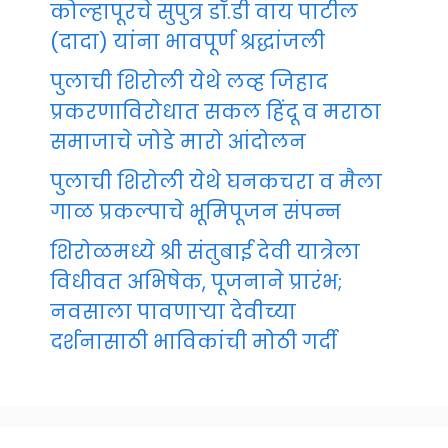
कोल्हापूरचे सुपुत्र डॉ.डी वाय पाटील
(दादा) यांना भावपूर्ण श्रद्धांजली
पुलाची शिरोली येथे लव्ह जिहाद
प्रकरणाविरोधात सकल हिंदू व मराठा
समाजाचे जोडे मारो आंदोलन
पुलाची शिरोली येथे घनकचरा व मैला
गाळ प्रकल्पाचे भूमिपूजन संपन्न
शिरोळमध्ये श्री संतुबाई देवी यात्रेला
विधीवत अभिषेक, पूजनाने प्रारंभ;
नवसाला पावणाऱ्या देवीच्या
दर्शनासाठी भाविकांची मोठी गर्दी