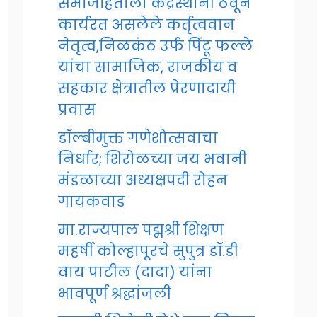
समाजहिताला केंद्रस्थानी ठेवून
कार्यरत असलेले कर्तृत्ववान
नेतृत्व,निळकंठ उर्फ पिंटू फल्ले
यांचा सामाजिक, राजकीय व
सहकार क्षेत्रातील प्रेरणादायी
प्रवास
डॉल्बीमुक्त गणेशोत्सवाचा
निर्धार; शिरोळच्या जय भवानी
मंडळाच्या अध्यक्षपदी रोहन
गायकवाड
मा.राज्यपाल पद्मश्री शिक्षण
महर्षी कोल्हापूरचे सुपुत्र डॉ.डी
वाय पाटील (दादा) यांना
भावपूर्ण श्रद्धांजली