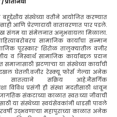
/ प्रतिनिधी
बहुद्देशीय संस्थेच्या वतीने आयोजित करण्यात
त्साही आणि प्रेरणादायी वातावरणात पार पडले.
रेख संगम या संमेलनात अनुभवायला मिळाला.
 साहित्याबरोबरच सामाजिक कार्याचा सन्मान
माजिक पुरस्कार’ शिरोळ तालुक्यातील वजीर
ुलनीय व निस्वार्थ सामाजिक कार्याबद्दल प्रदान
समाजासाठी झटणाऱ्या या संस्थेच्या कार्याची
ष दखल घेतली.वजीर रेस्क्यू फोर्स गेल्या अनेक
त सातत्याने सक्रिय आहे.नैसर्गिक
ा विविध प्रसंगी ही संस्था मदतीसाठी धावून
 जागतिक संकटाच्या काळात स्वतःच्या जीवाची
ठी या संस्थेच्या स्वयंसेवकांनी धाडसी पावले
वर्षी उद्भवणाऱ्या महापुराच्या काळात अनेक