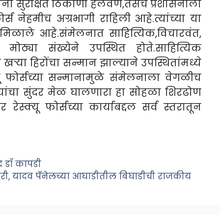
ांना सुरक्षित ठिकाणी हलवणे,तसेच प्रशासनाला
्स नेहमीच अग्रभागी राहिली आहे.त्यांच्या या
 मिळाले आहे.संमेलनात साहित्यिक,विचारवंत,
ठ्या संख्येने उपस्थित होते.साहित्यिक
्या हिरोंचा सन्मान झाल्याने उपस्थितांमध्ये
ू फोर्सच्या सन्मानामुळे संमेलनाला वेगळीच
यांचा सुंदर मेळ घालणारा हा सोहळा शिरढोण
स्क्यू फोर्सच्या कार्याबद्दल सर्व स्तरातून
्पद डॉ कापडी
्हारी, यादव पॅनेलच्या आघाडीतील बिघाडीची राजकीय