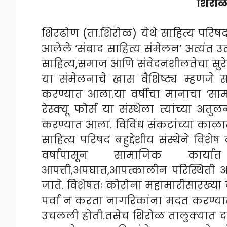
शिरोळ 
शिरढोण (ता.शिरोळ) येथे साहित्य परिषद 
आलेले ‘संवाद साहित्य संमेलन’ अत्यंत उ
साहित्य,समाज आणि संवेदनशीलतेचा सु
या संमेलनाचे खास वैशिष्ट्य म्हणजे
करण्यात आला.या वर्षीचा मानाचा ‘सा
रेस्क्यू फोर्स या संस्थेला त्यांच्या अत
करण्यात आला. विविध संकटांच्या काळात 
साहित्य परिषद बहुद्देशीय संस्थेने विशे
वर्षांपासून सामाजिक कार्या
आपत्ती,अपघात,आपत्कालीन परिस्थिती अश
जाते. विशेषतः कोरोना महामारीसारख्या
पर्वा न करता नागरिकांना मदत करण्यासा
उचलली होती.तसेच शिरोळ तालुक्यात दर