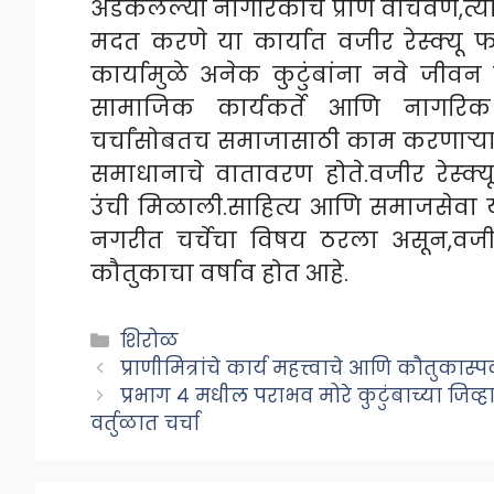
अडकलेल्या नागरिकांचे प्राण वाचवणे,त्य
मदत करणे या कार्यात वजीर रेस्क्यू फोर
कार्यामुळे अनेक कुटुंबांना नवे जीवन
सामाजिक कार्यकर्ते आणि नागरिक मो
चर्चांसोबतच समाजासाठी काम करणाऱ्या खऱ
समाधानाचे वातावरण होते.वजीर रेस्क्य
उंची मिळाली.साहित्य आणि समाजसेवा 
नगरीत चर्चेचा विषय ठरला असून,वजीर रे
कौतुकाचा वर्षाव होत आहे.
Categories
शिरोळ
प्राणीमित्रांचे कार्य महत्त्वाचे आणि कौतुकास
प्रभाग ४ मधील पराभव मोरे कुटुंबाच्या जिव
वर्तुळात चर्चा