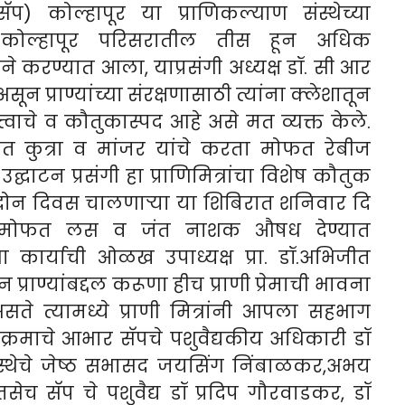
) कोल्हापूर या प्राणिकल्याण संस्थेच्या
्त कोल्हापूर परिसरातील तीस हून अधिक
वतीने करण्यात आला, याप्रसंगी अध्यक्ष डॉ. सी आर
 असून प्राण्यांच्या संरक्षणासाठी त्यांना क्लेशातून
त्वाचे व कौतुकास्पद आहे असे मत व्यक्त केले.
जित कुत्रा व मांजर यांचे करता मोफत रेबीज
्घाटन प्रसंगी हा प्राणिमित्रांचा विशेष कौतुक
न दिवस चालणाऱ्या या शिबिरात शनिवार दि
ंना मोफत लस व जंत नाशक औषध देण्यात
च्या कार्याची ओळख उपाध्यक्ष प्रा. डॉ.अभिजीत
्राण्यांबद्दल करूणा हीच प्राणी प्रेमाची भावना
ते त्यामध्ये प्राणी मित्रांनी आपला सहभाग
ेक्रमाचे आभार सॅपचे पशुवैद्यकीय अधिकारी डॉ
संस्थेचे जेष्ठ सभासद जयसिंग निंबाळकर,अभय
सेच सॅप चे पशुवैद्य डॉ प्रदिप गौरवाडकर, डॉ