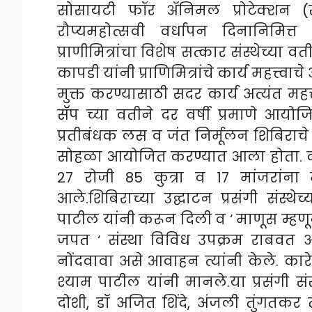
सोसायटी फॉर ॲनिमल प्रोटेक्शन (सॅप
रौप्यमहोत्सवी वर्धापन दिनानिमित
प्राणीमित्रांचा विशेष सत्कार संस्थेच्या 
कापडी यांनी प्राणिमित्रांचे कार्य महत्त्वाचे
मुक्त करण्यासाठी सदर कार्य अत्यंत महत्
सॅप च्या वतीने दर वर्षी प्रमाणे आयो
प्रतीबंधक लस व जंत निर्मूलन शिबिराचे उद
सोहळा आयोजित करण्यात आला होता. दो
27 रोजी 85 कुत्रा व 17 मांजरा
आले.
शिबिराच्या उद्घाटन प्रसंगी संस्थे
पाटील यांनी करून दिली व ‘ माणूस म्हणून प
जपत ‘ संस्था विविध उपक्रम राबवत अस
नोंदवावा असे आवाहन त्यांनी केले. कार
श्याम पाटील यांनी मानले.
या प्रसंगी 
दोशी, डॉ अजित शिंदे, अंजली तुंगतकर त