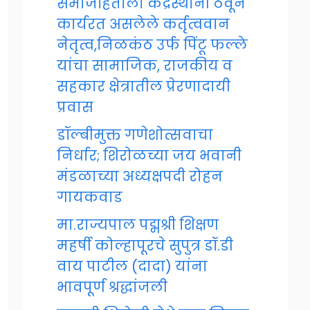
समाजहिताला केंद्रस्थानी ठेवून
कार्यरत असलेले कर्तृत्ववान
नेतृत्व,निळकंठ उर्फ पिंटू फल्ले
यांचा सामाजिक, राजकीय व
सहकार क्षेत्रातील प्रेरणादायी
प्रवास
डॉल्बीमुक्त गणेशोत्सवाचा
निर्धार; शिरोळच्या जय भवानी
मंडळाच्या अध्यक्षपदी रोहन
गायकवाड
मा.राज्यपाल पद्मश्री शिक्षण
महर्षी कोल्हापूरचे सुपुत्र डॉ.डी
वाय पाटील (दादा) यांना
भावपूर्ण श्रद्धांजली