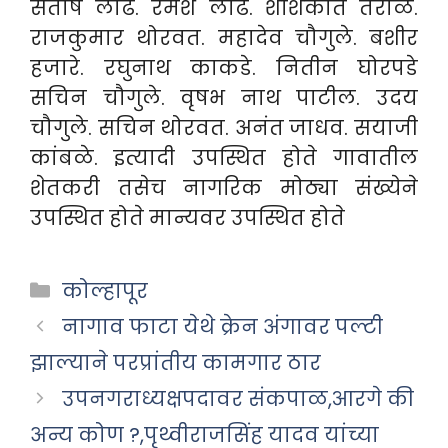
संतोष लोंढे. रमेश लोंढे. शशिकांत तराळ.
राजकुमार थोरवत. महादेव चौगुले.
बशीर
हजारे. रघुनाथ काकडे. नितीन घोरपडे
सचिन चौगुले. वृषभ नाथ पाटील. उदय
चौगुले. सचिन थोरवत. अनंत जाधव. सयाजी
कांबळे. इत्यादी उपस्थित होते
गावातील
शेतकरी तसेच नागरिक मोठ्या संख्येने
उपस्थित होते मान्यवर उपस्थित होते
Categories
कोल्हापूर
नागाव फाटा येथे क्रेन अंगावर पल्टी
झाल्याने परप्रांतीय कामगार ठार
उपनगराध्यक्षपदावर संकपाळ,आरगे की
अन्य कोण ?,पृथ्वीराजसिंह यादव यांच्या