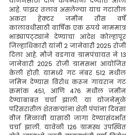
योजनेसाठी दोन कंपन्यांना देण्यात आली
आहे. पाझर तलाव असलेल्या याच गटातील
अकरा हेक्टर जमीन तीस वर्षे
कालावधीसाठी वार्षिक एक रुपये नाममात्र
भाड्यापट्ट्याने देण्याचा आदेश कोल्हापूर
जिल्हाधिकारी यांनी 2 जानेवारी 2025 रोजी
दिला आहे.
मौजे वडगाव ग्रामपंचायत ने 13
जानेवारी 2025 रोजी ग्रामसभा आयोजित
केली होती. यामध्ये गट नंबर 512 मधील
जमिन देण्यास विरोध करून गायरान गट
क्रमांक 451, आणि 476 मधील जमीन
देण्याबाबत चर्चा झाली. या योजनेमुळे
परिसरातील शेतकऱ्यांना शेती पंपांना दिवसा
वीज मिळावी यासाठी जागा देण्यासंदर्भात
चर्चा झाली. यावेळी 126 ग्रामस्थ उपस्थित