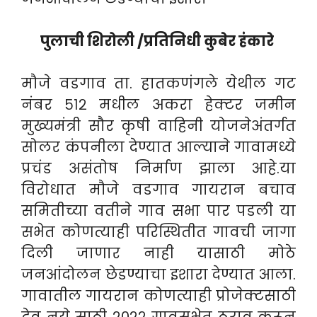
पुलाची शिरोली /प्रतिनिधी कुबेर हंकारे
मौजे वडगाव ता. हातकणंगले येथील गट
नंबर ५१२ मधील अकरा हेक्टर जमीन
मुख्यमंत्री सौर कृषी वाहिनी योजनेअंतर्गत
सोलर कंपनीला देण्यात आल्याने गावामध्ये
प्रचंड असंतोष निर्माण झाला आहे.या
विरोधात मौजे वडगाव गायरान बचाव
समितीच्या वतीने गाव सभा पार पडली या
सभेत कोणत्याही परिस्थितीत गावची जागा
दिली जाणार नाही यासाठी मोठे
जनआंदोलन छेडण्याचा इशारा देण्यात आला.
गावातील गायरान कोणत्याही प्रोजेक्टसाठी
देवू नये साठी २०२२ गावसभेत ठराव करून