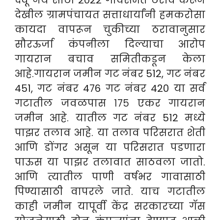
देखील ग्रामपंचायत सत्ताधार्यांनी हमकरोसा
कायदा वापरून चुकीच्या ठरावानुसार
सौरऊर्जा कंपनीला दिल्याचा आरोप
गायरान बचाव समितीकडून केला
आहे.
गायरान जमीन गट नंबर 512, गट नंबर
451, गट नंबर 476 गट नंबर 420 या सर्व
गटातील जवळपास १७५ एकर गायरान
जमीन आहे. यातील गट नंबर 512 मध्ये
पाझर तलाव आहे. या तलाव परिसरात शेती
आणि डोंगर असून या परिसरात पडणारा
पाऊस या पाझर तलावात साठवला जातो.
आणि त्यातील पाणी वर्षभर गावासाठी
पिण्यासाठी वापरले जाते. याच गटातील
काही जमीन यापूर्वी केंद्र सरकारच्या गॅस