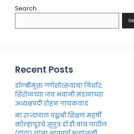
Search
Se
Recent Posts
डॉल्बीमुक्त गणेशोत्सवाचा निर्धार;
शिरोळच्या जय भवानी मंडळाच्या
अध्यक्षपदी रोहन गायकवाड
मा.राज्यपाल पद्मश्री शिक्षण महर्षी
कोल्हापूरचे सुपुत्र डॉ.डी वाय पाटील
(दादा) यांना भावपूर्ण श्रद्धांजली