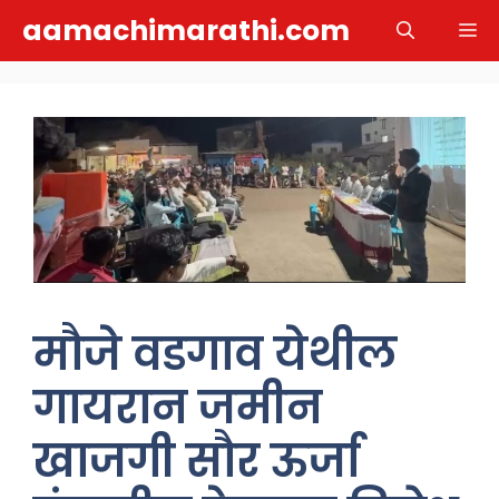
Skip
aamachimarathi.com
M
to
content
मौजे वडगाव येथील
गायरान जमीन
खाजगी सौर ऊर्जा