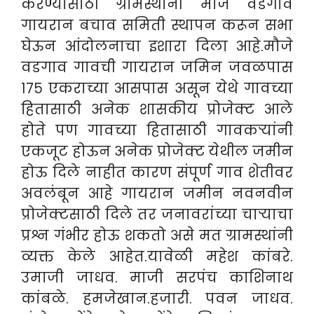
करण्यासाठी ग्रामस्थांनी मौजे वडगाव
गायरान बचाव समिती स्थापन करून सभा
घेऊन आंदोलनाचा इशारा दिला आहे.
मौजे
वडगाव गावची गायरान जमिन जवळपास
१७५ एकराच्या आसपास असून येथे गावच्या
हितासाठी अनेक शासकीय प्रोजेक्ट आले
होते पण गावच्या हितासाठी गावकऱ्यांनी
एकजूट होऊन अनेक प्रोजेक्ट येथील जमीन
होऊ दिले नाहीत कारण संपूर्ण गाव शेतीवर
अवलंबून आहे गायरान जमीन नवनवीन
प्रोजेक्टसाठी दिले तर जनावरांच्या चाऱ्याचा
प्रश्न गंभीर होऊ शकतो असे मत ग्रामस्थांनी
व्यक्त केले आहेत.
यावेळी महेश कांबरे.
उमाजी जाधव. माजी सरपंच काशिनाथ
कांबळे. हमजेखान.हजारी. पवन जाधव.