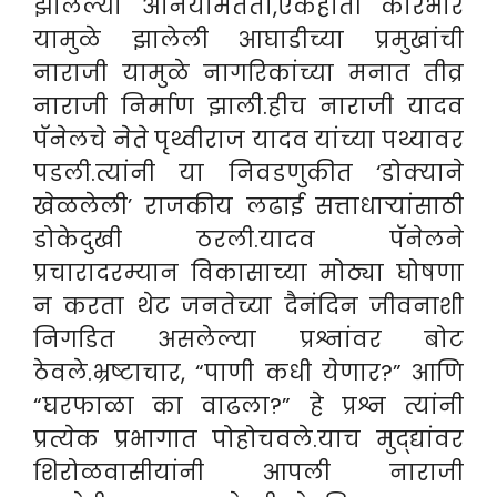
झालेल्या अनियमितता,एकहाती कारभार
यामुळे झालेली आघाडीच्या प्रमुखांची
नाराजी यामुळे नागरिकांच्या मनात तीव्र
नाराजी निर्माण झाली.हीच नाराजी यादव
पॅनेलचे नेते पृथ्वीराज यादव यांच्या पथ्यावर
पडली.त्यांनी या निवडणुकीत ‘डोक्याने
खेळलेली’ राजकीय लढाई सत्ताधाऱ्यांसाठी
डोकेदुखी ठरली.यादव पॅनेलने
प्रचारादरम्यान विकासाच्या मोठ्या घोषणा
न करता थेट जनतेच्या दैनंदिन जीवनाशी
निगडित असलेल्या प्रश्नांवर बोट
ठेवले.भ्रष्टाचार, “पाणी कधी येणार?” आणि
“घरफाळा का वाढला?” हे प्रश्न त्यांनी
प्रत्येक प्रभागात पोहोचवले.याच मुद्द्यांवर
शिरोळवासीयांनी आपली नाराजी