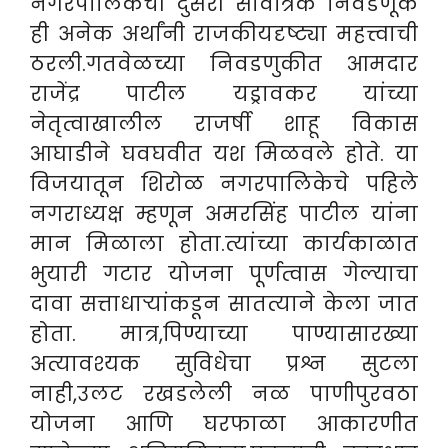
नगरपालिकेची दुसरी सार्वत्रिक निवडणूक
ही अनेक अर्थांनी राजकीयदृष्ट्या महत्त्वाची
ठरली.गतवेळच्या निवडणुकीत आमदार
राजेंद्र पाटील यड्रावकर यांच्या
नेतृत्वाखालील राजर्षी शाहू विकास
आघाडीने घवघवीत यश मिळवले होते. या
विजयातून शिरोळ नगरपालिकेचे पहिले
नगराध्यक्ष म्हणून अमरसिंह पाटील यांना
मान मिळाला होता.त्यांच्या कार्यकाळात
भुयारी गटार योजना पूर्णत्वास गेल्याचा
दावा सत्ताधाऱ्यांकडून सातत्याने केला जात
होता. मात्र,पिण्याच्या पाण्यासारख्या
अत्यावश्यक सुविधेचा प्रश्न सुटला
नाही,उलट रखडलेली नळ पाणीपुरवठा
योजना आणि घरफाळा आकारणीत