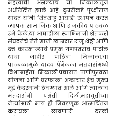
महत्त्वाची असल्याचे या निकालातून
अधोरेखित झाले आहे. दुसरीकडे पृथ्वीराज
यादव यांनी शिवशाहू आघाडी स्थापन करत
व्यापक सामाजिक आणि राजकीय पाठबळ
उभे केले.या आघाडीला स्वाभिमानी शेतकरी
संघटनेचे नेते माजी खासदार राजू शेट्टी आणि
दत्त कारखान्याचे प्रमुख गणपतराव पाटील
यांचा जाहीर पाठिंबा मिळाला.या
पाठबळामुळे यादव पॅनेलला मतदारांमध्ये
विश्वासार्हता मिळाली.प्रचारात पाणीपुरवठा
योजना आणि घरफाळा भ्रष्टाचार हेच मुख्य
मुद्दे केंद्रस्थानी ठेवण्यात आले आणि त्यालाच
मतदारांनी पसंती दिली.महायुतीच्या
नेत्यांसाठी मात्र ही निवडणूक आत्मचिंतन
करायला लावणारी ठरली