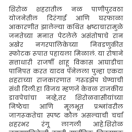
शिरोळ शहरातील नळ पाणीपुरवठा
योजनेतील दिरंगाई आणि घरफाळा
आकारणीत झालेल्या कथित भ्रष्टाचारामुळे
जनतेच्या मनात पेटलेले असंतोषाचे रान
अखेर नगरपालिकेच्या निवडणुकीत
स्फोटक रूपात पहायला मिळालं. या रोषाने
सत्ताधारी राजर्षी शाहू विकास आघाडीचा
पानिपत करत यादव पॅनेलला पुन्हा एकदा
शहराच्या राजकारणात गरुडझेप घेण्याची
संधी दिली.हा विजय म्हणजे केवळ राजकीय
डावपेचांचा नव्हे,तर शिरोळवासीयांच्या
निष्ठेचा आणि मूलभूत प्रश्नांवरील
जागरूकतेचा स्पष्ट कौल असल्याची चर्चा
शहरभर रंगू लागली आहे.शिरोळ