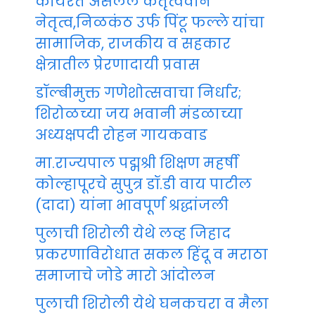
कार्यरत असलेले कर्तृत्ववान
नेतृत्व,निळकंठ उर्फ पिंटू फल्ले यांचा
सामाजिक, राजकीय व सहकार
क्षेत्रातील प्रेरणादायी प्रवास
डॉल्बीमुक्त गणेशोत्सवाचा निर्धार;
शिरोळच्या जय भवानी मंडळाच्या
अध्यक्षपदी रोहन गायकवाड
मा.राज्यपाल पद्मश्री शिक्षण महर्षी
कोल्हापूरचे सुपुत्र डॉ.डी वाय पाटील
(दादा) यांना भावपूर्ण श्रद्धांजली
पुलाची शिरोली येथे लव्ह जिहाद
प्रकरणाविरोधात सकल हिंदू व मराठा
समाजाचे जोडे मारो आंदोलन
पुलाची शिरोली येथे घनकचरा व मैला