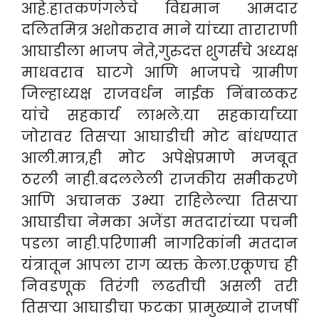
आहे.हातकणंगलेचे विद्यमान आमदार
दलितमित्र अशोकराव माने यांच्या ताराराणी
आघाडीला भाजप नेते,गुरुदत्त शुगर्सचे अध्यक्ष
माधवराव घाटगे आणि भाजपचे ग्रामीण
जिल्हाध्यक्ष राजवर्धन नाईक निंबाळकर
यांचे सहकार्य लाभले.या सहकार्याच्या
जोरावर तिसऱ्या आघाडीची मोट बांधण्यात
आली.मात्र,ही मोट अपेक्षेप्रमाणे मजबूत
ठरली नाही.बदललेली राजकीय समीकरणे
आणि अचानक उभ्या राहिलेल्या तिसऱ्या
आघाडीचा नेमका अजेंडा मतदारांच्या पचनी
पडला नाही.परिणामी नागरिकांनी मतदान
यंत्रातून आपला राग व्यक्त केला.
एकूणच ही
निवडणूक तिरंगी लढतीची असली तरी
तिसऱ्या आघाडीचा फटका प्रामुख्याने राजर्षी