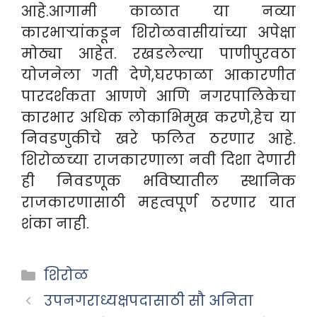
आहे.आगामी काळात या नव्या
कारभाऱ्यांकडून शिरोळवासीयांच्या अपेक्षा
मोठ्या आहेत. रखडलेल्या पाणीपुरवठा
योजनेला गती देणे,घरफाळा आकारणीत
पारदर्शकता आणणे आणि नगरपालिकेचा
कारभार अधिक लोकाभिमुख करणे,हेच या
निवडणुकीचे खरे फलित ठरणार आहे.
शिरोळच्या राजकारणाला नवी दिशा देणारी
ही निवडणूक भविष्यातील स्थानिक
राजकारणासाठी महत्वपूर्ण ठरणार यात
शंका नाही.
Categories
शिरोळ
उपनगराध्यक्षपदासाठी सौ अनिता