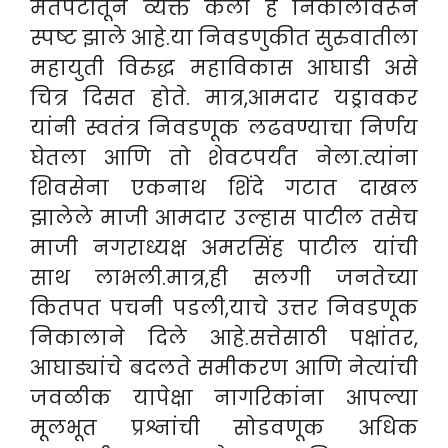
मतपेटीतून व्यक्त केली हे निकालावरून
स्पष्ट झाले आहे.
या निवडणुकीत सुरुवातीला
महायुती विरुद्ध महाविकास आघाडी असे
चित्र दिसत होते. मात्र,आमदार यड्रावकर
यांनी स्वतंत्र निवडणूक लढवण्याचा निर्णय
घेतला आणि तो शेवटपर्यंत नेला.त्यांना
शिवसेना एकनाथ शिंदे गटात दाखल
झालेले माजी आमदार उल्हास पाटील तसेच
माजी नगराध्यक्ष अमरसिंह पाटील यांची
साथ लाभली.मात्र,ही सलगी जनतेच्या
कितपत पचनी पडली,याचे उत्तर निवडणूक
निकालाने दिले आहे.सत्तेसाठी पक्षांतर,
आघाड्यांचे बदलते समीकरण आणि नेत्यांची
जवळीक यापेक्षा नागरिकांना आपल्या
मूलभूत प्रश्नांची सोडवणूक अधिक