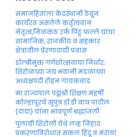
समाजहिताला केंद्रस्थानी ठेवून
कार्यरत असलेले कर्तृत्ववान
नेतृत्व,निळकंठ उर्फ पिंटू फल्ले यांचा
सामाजिक, राजकीय व सहकार
क्षेत्रातील प्रेरणादायी प्रवास
डॉल्बीमुक्त गणेशोत्सवाचा निर्धार;
शिरोळच्या जय भवानी मंडळाच्या
अध्यक्षपदी रोहन गायकवाड
मा.राज्यपाल पद्मश्री शिक्षण महर्षी
कोल्हापूरचे सुपुत्र डॉ.डी वाय पाटील
(दादा) यांना भावपूर्ण श्रद्धांजली
पुलाची शिरोली येथे लव्ह जिहाद
प्रकरणाविरोधात सकल हिंदू व मराठा