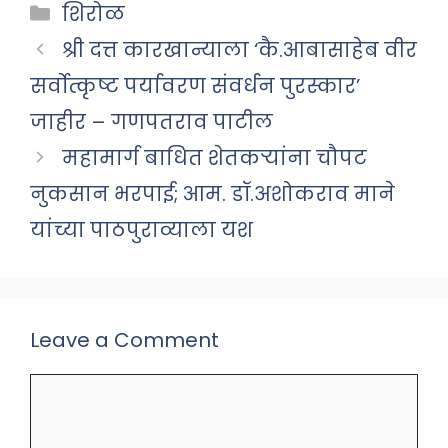
Categories
शिरोळ
श्री दत्त कारखान्याला ‘कै.आबासाहेब वीर
सर्वोत्कृष्ट पर्यावरण संवर्धन पुरस्कार’
जाहीर – गणपतराव पाटील
महामार्ग बाधित शेतकऱ्यांना चौपट
नुकसान भरपाई; आम. डॉ.अशोकराव माने
यांच्या पाठपुराव्याला यश
Leave a Comment
Comment