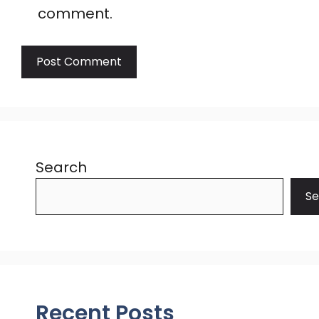
comment.
Search
Se
Recent Posts