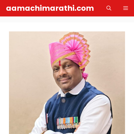
Skip
aamachimarathi.com
M
to
content