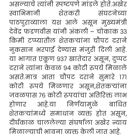
असल्याचे त्यांनी स्पष्टपणे मांडले होते.अखेर
स्वाभिमानी शेतकरी संघटनेच्या
पाठपुराव्याला यश आले असून मुख्यमंत्री
देवेंद्र फडणवीस यांनी अंकली – चोकाक ३३
किमी टप्प्यातील शेतकऱ्यांना चौपट दराने
नुकसान भरपाई देण्यास मंजुरी दिली आहे.
या भागात एकूण ९३७ खातेदार असून, दुप्पट
दराने त्यांना केवळ ९४ कोटी रुपये मिळाले
असते.मात्र आता चौपट दराने सुमारे १७१
कोटी रुपये मिळणार असून,शेतकऱ्यांना
जवळपास ७६ कोटी रुपयांचा अतिरिक्त लाभ
होणार आहे.या निर्णयामुळे बाधित
शेतकऱ्यांमध्ये समाधान व्यक्त होत असून,
दीर्घकाळ चाललेल्या संघर्षाला अखेर न्याय
मिळाल्याची भावना व्यक्त केली जात आहे.