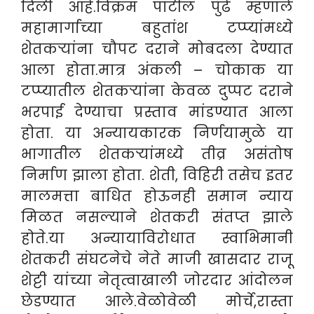
दिली आहे.विक्रम पाटील पुढे म्हणाले
महामार्गाच्या बहुतांश टप्प्यांमध्ये
शेतकऱ्यांना चौपट दराने मोबदला देण्यात
आला होता.मात्र अंकली – चोकाक या
टप्प्यातील शेतकऱ्यांना केवळ दुप्पट दराने
भरपाई देण्याचा प्रस्ताव मांडण्यात आला
होता. या अन्यायकारक निर्णयामुळे या
भागातील शेतकऱ्यांमध्ये तीव्र असंतोष
निर्माण झाला होता. शेती, विहिरी तसेच इतर
मालमत्ता बाधित होऊनही समान न्याय
मिळत नसल्याने शेतकरी संतप्त झाले
होते.या अन्यायाविरोधात स्वाभिमानी
शेतकरी संघटनेचे नेते माजी खासदार राजू
शेट्टी यांच्या नेतृत्वाखाली जोरदार आंदोलन
छेडण्यात आले.वेळोवेळी मोर्चे,रास्ता