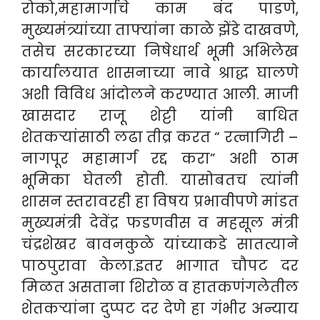
रोको,महामार्गाचे काम बंद पाडणे,
मुख्यमंत्र्यांच्या ताफ्यांना काळे झेंडे दाखवणे,
तसेच सरकारच्या निषेधार्थ भूमी अभिलेख
कार्यालयात शासनाच्या नावे श्राद्ध घालणे
अशी विविध आंदोलने करण्यात आली. माजी
खासदार राजू शेट्टी यांनी बाधित
शेतकऱ्यांसाठी लढा तीव्र करत “ रत्नागिरी –
नागपूर महामार्ग रद्द करा” अशी ठाम
भूमिका घेतली होती. यासोबतच त्यांनी
शासन स्तरावरही हा विषय प्रभावीपणे मांडत
मुख्यमंत्री देवेंद्र फडणवीस व महसूल मंत्री
चंद्रशेखर बावनकुळे यांच्याकडे सातत्याने
पाठपुरावा केला.इतर भागात चौपट दर
मिळत असताना शिरोळ व हातकणंगलेतील
शेतकऱ्यांना दुप्पट दर देणे हा गंभीर अन्याय