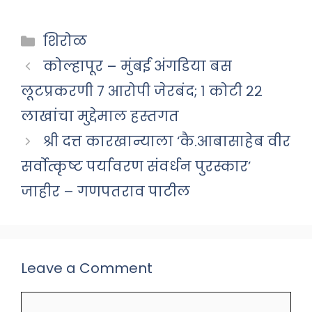
Categories
शिरोळ
कोल्हापूर – मुंबई अंगडिया बस
लूटप्रकरणी ७ आरोपी जेरबंद; १ कोटी २२
लाखांचा मुद्देमाल हस्तगत
श्री दत्त कारखान्याला ‘कै.आबासाहेब वीर
सर्वोत्कृष्ट पर्यावरण संवर्धन पुरस्कार’
जाहीर – गणपतराव पाटील
Leave a Comment
Comment