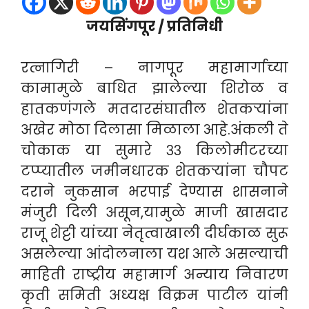
जयसिंगपूर / प्रतिनिधी
रत्नागिरी – नागपूर महामार्गाच्या
कामामुळे बाधित झालेल्या शिरोळ व
हातकणंगले मतदारसंघातील शेतकऱ्यांना
अखेर मोठा दिलासा मिळाला आहे.अंकली ते
चोकाक या सुमारे ३३ किलोमीटरच्या
टप्प्यातील जमीनधारक शेतकऱ्यांना चौपट
दराने नुकसान भरपाई देण्यास शासनाने
मंजुरी दिली असून,यामुळे माजी खासदार
राजू शेट्टी यांच्या नेतृत्वाखाली दीर्घकाळ सुरू
असलेल्या आंदोलनाला यश आले असल्याची
माहिती राष्ट्रीय महामार्ग अन्याय निवारण
कृती समिती अध्यक्ष विक्रम पाटील यांनी