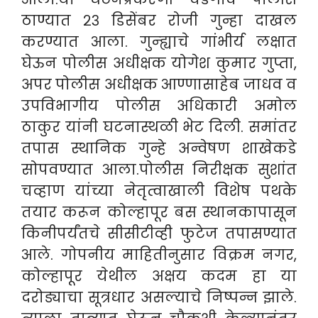
ठाण्यात २३ डिसेंबर रोजी गुन्हा दाखल
करण्यात आला. गुन्ह्याचे गांभीर्य लक्षात
घेऊन पोलीस अधीक्षक योगेश कुमार गुप्ता,
अपर पोलीस अधीक्षक आण्णासाहेब जाधव व
उपविभागीय पोलीस अधिकारी अमोल
ठाकुर यांनी घटनास्थळी भेट दिली. समांतर
तपास स्थानिक गुन्हे अन्वेषण शाखेकडे
सोपवण्यात आला.पोलीस निरीक्षक सुशांत
चव्हाण यांच्या नेतृत्वाखाली विशेष पथके
तयार करून कोल्हापूर बस स्थानकापासून
किनीपर्यंतचे सीसीटीव्ही फुटेज तपासण्यात
आले. गोपनीय माहितीनुसार विक्रम नगर,
कोल्हापूर येथील अक्षय कदम हा या
दरोड्याचा सूत्रधार असल्याचे निष्पन्न झाले.