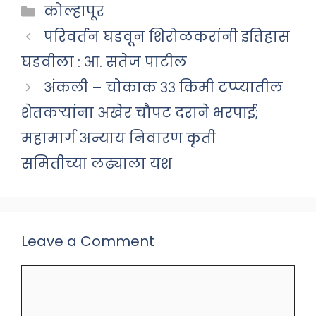
Categories
कोल्हापूर
परिवर्तन घडवून शिरोळकरांनी इतिहास
घडवीला : आ. सतेज पाटील
अंकली – चोकाक ३३ किमी टप्प्यातील
शेतकऱ्यांना अखेर चौपट दराने भरपाई;
महामार्ग अन्याय निवारण कृती
समितीच्या लढ्याला यश
Leave a Comment
Comment