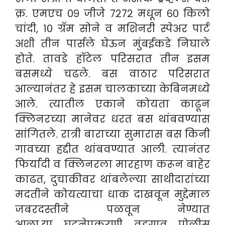
क्र. एमएच ०९ जीजे ७२७२ मधून ६० किलो
चांदी, १० ग्रॅम सोने व मशिनरी स्पेअर पार्ट
अशी तीन पार्सले घेऊन मुंबईकडे निघाले
होते. तावडे हॉटेल परिसरात तीन इसम
बसमध्ये चढले. बस वाठार परिसरात
आल्यानंतर हे इसम चालकाच्या केबिनमध्ये
आले. त्यातील एकाने कोयता काढून
क्लिनरच्या मानेवर धरत बस थांबवण्यास
सांगितले. रात्री बाराच्या सुमारास बस किनी
गावच्या हद्दीत थांबवण्यात आली. त्यानंतर
फिर्यादी व क्लिनरला मारहाण करून बाहेर
काढत, दुचाकीवर थांबलेल्या साथीदारांच्या
मदतीने कोयत्याचा धाक दाखवून मुद्देमाल
जबरदस्तीने पळवून नेण्यात
आला.या
घटनेप्रकरणी वडगाव पोलीस