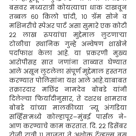
बसवर मध्यरात्री कोयत्याचा धाक दाखवून
तब्बल ६० किलो चांदी, १० ग्रॅम सोने व
मशिनरीचे स्पेअर पार्ट असा सुमारे एक कोटी
२२ लाख रुपयांचा मुद्देमाल लुटणाऱ्या
टोळीचा स्थानिक गुन्हे अन्वेषण शाखेने
पर्दाफाश केला आहे. या प्रकरणी मुख्य
आरोपीसह सात जणांना ताब्यात घेण्यात
आले असून लुटलेला संपूर्ण मुद्देमाल हस्तगत
करण्यात पोलिसांना यश आले आहे.याबाबत
तक्रारदार मछिंद्र नामदेव बोबडे यांनी
दिलेल्या फिर्यादीनुसार, ते दशरथ शामराव
बोबडे यांच्या मालकीच्या ‘न्यू अंगडिया
सर्व्हिस’मध्ये कोल्हापूर–मुंबई पार्सल ने-
आण करण्याचे काम करतात. दि. २२ डिसेंबर
रोजी रात्री ११ वाजता ते अशोक ट्रॅव्हल्स बस