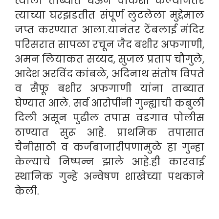
त्याला ताब्यात घेऊन चौकशी केल्यानंतर
त्याच्या घरझडतीत संपूर्ण लुटलेला मुद्देमाल
जप्त करण्यात आला.यानंतर टेंबलाई मंदिर
परिसरात सापळा रचून जैद बशीर अफगाणी,
अमन लियाकत सय्यद, सुजल प्रताप चौगुले,
आदेश अरविंद कांबळे, अदिनाथ संतोष विपते
व सैफू बशीर अफगाणी यांना ताब्यात
घेण्यात आले. सर्व आरोपींनी गुन्ह्याची कबुली
दिली असून पुढील तपास वडगाव पोलीस
ठाण्यात सुरू आहे. प्राथमिक तपासात
चैनीसाठी व कर्जबाजारीपणामुळे हा गुन्हा
केल्याचे निष्पन्न झाले आहे.ही कारवाई
स्थानिक गुन्हे अन्वेषण शाखेच्या पथकाने
केली.