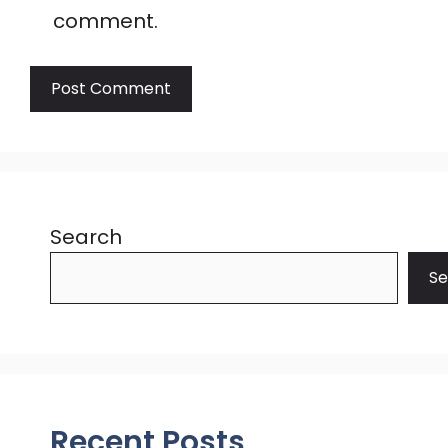
comment.
Search
Se
Recent Posts