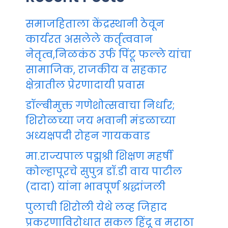
समाजहिताला केंद्रस्थानी ठेवून
कार्यरत असलेले कर्तृत्ववान
नेतृत्व,निळकंठ उर्फ पिंटू फल्ले यांचा
सामाजिक, राजकीय व सहकार
क्षेत्रातील प्रेरणादायी प्रवास
डॉल्बीमुक्त गणेशोत्सवाचा निर्धार;
शिरोळच्या जय भवानी मंडळाच्या
अध्यक्षपदी रोहन गायकवाड
मा.राज्यपाल पद्मश्री शिक्षण महर्षी
कोल्हापूरचे सुपुत्र डॉ.डी वाय पाटील
(दादा) यांना भावपूर्ण श्रद्धांजली
पुलाची शिरोली येथे लव्ह जिहाद
प्रकरणाविरोधात सकल हिंदू व मराठा