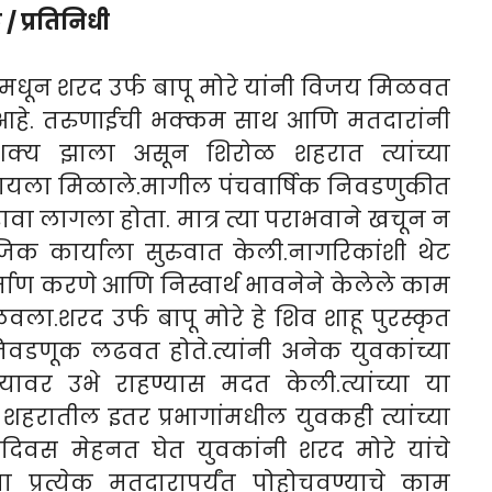
/ प्रतिनिधी
७ मधून शरद उर्फ बापू मोरे यांनी विजय मिळवत
ा आहे. तरुणाईची भक्कम साथ आणि मतदारांनी
शक्य झाला असून शिरोळ शहरात त्यांच्या
हायला मिळाले.मागील पंचवार्षिक निवडणुकीत
वा लागला होता. मात्र त्या पराभवाने खचून न
ाजिक कार्याला सुरुवात केली.नागरिकांशी थेट
र्माण करणे आणि निस्वार्थ भावनेने केलेले काम
ळवला.शरद उर्फ बापू मोरे हे शिव शाहू पुरस्कृत
निवडणूक लढवत होते.त्यांनी अनेक युवकांच्या
ायावर उभे राहण्यास मदत केली.त्यांच्या या
 शहरातील इतर प्रभागांमधील युवकही त्यांच्या
्रंदिवस मेहनत घेत युवकांनी शरद मोरे यांचे
 प्रत्येक मतदारापर्यंत पोहोचवण्याचे काम