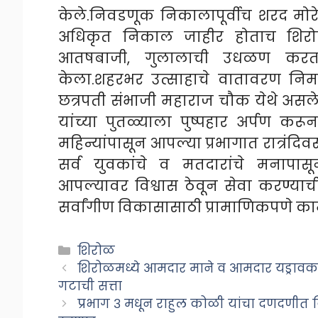
केले.निवडणूक निकालापूर्वीच शरद मो
अधिकृत निकाल जाहीर होताच शिरोळ श
आतषबाजी, गुलालाची उधळण करत डॉ
केला.शहरभर उत्साहाचे वातावरण निर्
छत्रपती संभाजी महाराज चौक येथे असल
यांच्या पुतळ्याला पुष्पहार अर्पण करू
महिन्यांपासून आपल्या प्रभागात रात्रंद
सर्व युवकांचे व मतदारांचे मनापास
आपल्यावर विश्वास ठेवून सेवा करण्याची 
सर्वांगीण विकासासाठी प्रामाणिकपणे काम 
Categories
शिरोळ
शिरोळमध्ये आमदार माने व आमदार यड्रावक
गटाची सत्ता
प्रभाग ३ मधून राहुल कोळी यांचा दणदणीत 