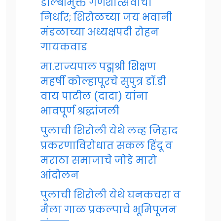
डॉल्बीमुक्त गणेशोत्सवाचा
निर्धार; शिरोळच्या जय भवानी
मंडळाच्या अध्यक्षपदी रोहन
गायकवाड
मा.राज्यपाल पद्मश्री शिक्षण
महर्षी कोल्हापूरचे सुपुत्र डॉ.डी
वाय पाटील (दादा) यांना
भावपूर्ण श्रद्धांजली
पुलाची शिरोली येथे लव्ह जिहाद
प्रकरणाविरोधात सकल हिंदू व
मराठा समाजाचे जोडे मारो
आंदोलन
पुलाची शिरोली येथे घनकचरा व
मैला गाळ प्रकल्पाचे भूमिपूजन