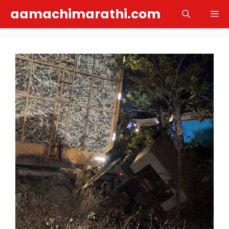
Skip
aamachimarathi.com
M
to
content