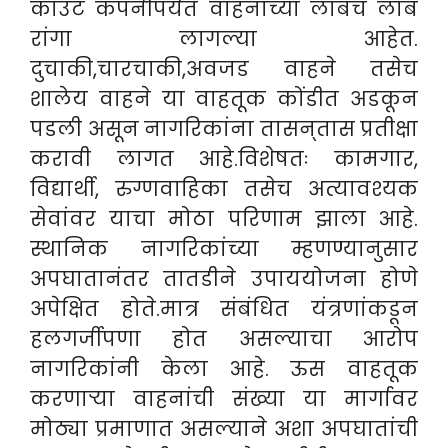
काउंट कंपनीपर्यंत वाहनांच्या लांबच लांब
रांगा लागल्या आहेत.
दुचाकी,चारचाकी,अवजड वाहने तसेच
शालेय वाहने या वाहतूक कोंडीत अडकून
पडली असून नागरिकांना तासन्‌तास प्रतीक्षा
करावी लागत आहे.विशेषतः कामगार,
विद्यार्थी, रुग्णवाहिका तसेच अत्यावश्यक
सेवांवर याचा मोठा परिणाम झाला आहे.
स्थानिक नागरिकांच्या म्हणण्यानुसार
अपघातानंतर तातडीने उपाययोजना होणे
अपेक्षित होते.मात्र संबंधित यंत्रणांकडून
हलगर्जीपणा होत असल्याचा आरोप
नागरिकांनी केला आहे. ऊस वाहतूक
करणाऱ्या वाहनांची संख्या या मार्गावर
मोठ्या प्रमाणात असल्याने अशा अपघातांची