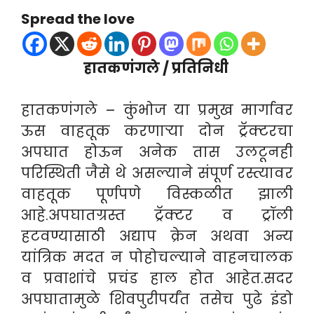
Spread the love
हातकणंगले / प्रतिनिधी
हातकणंगले – कुंभोज या प्रमुख मार्गावर
ऊस वाहतूक करणाऱ्या दोन ट्रॅक्टरचा
अपघात होऊन अनेक तास उलटूनही
परिस्थिती जैसे थे असल्याने संपूर्ण रस्त्यावर
वाहतूक पूर्णपणे विस्कळीत झाली
आहे.अपघातग्रस्त ट्रॅक्टर व ट्रॉली
हटवण्यासाठी अद्याप क्रेन अथवा अन्य
यांत्रिक मदत न पोहोचल्याने वाहनचालक
व प्रवाशांचे प्रचंड हाल होत आहेत.सदर
अपघातामुळे शिवपुरीपर्यंत तसेच पुढे इंडो