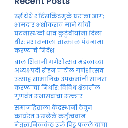
Recent Posts
रुई येथे शॉर्टसर्किटमुळे घराला आग;
आमदार अशोकराव माने यांची
घटनास्थळी धाव कुटुंबीयांना दिला
धीर; प्रशासनाला तात्काळ पंचनामा
करण्याचे निर्देश
बाल शिवाजी गणेशोत्सव मंडळाच्या
अध्यक्षपदी रोहन पाटील गणेशोत्सव
उत्साह सामाजिक उपक्रमांनी साजरा
करण्याचा निर्धार; विविध क्षेत्रातील
गुणवंत सभासदांचा सत्कार
समाजहिताला केंद्रस्थानी ठेवून
कार्यरत असलेले कर्तृत्ववान
नेतृत्व,निळकंठ उर्फ पिंटू फल्ले यांचा