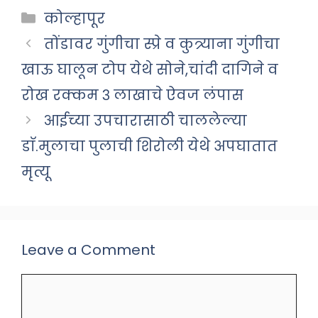
Categories
कोल्हापूर
तोंडावर गुंगीचा स्प्रे व कुत्र्याना गुंगीचा
खाऊ घालून टोप येथे सोने,चांदी दागिने व
रोख रक्कम ३ लाखाचे ऐवज लंपास
आईच्या उपचारासाठी चाललेल्या
डाॅ.मुलाचा पुलाची शिरोली येथे अपघातात
मृत्यू
Leave a Comment
Comment