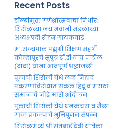
Recent Posts
डॉल्बीमुक्त गणेशोत्सवाचा निर्धार;
शिरोळच्या जय भवानी मंडळाच्या
अध्यक्षपदी रोहन गायकवाड
मा.राज्यपाल पद्मश्री शिक्षण महर्षी
कोल्हापूरचे सुपुत्र डॉ.डी वाय पाटील
(दादा) यांना भावपूर्ण श्रद्धांजली
पुलाची शिरोली येथे लव्ह जिहाद
प्रकरणाविरोधात सकल हिंदू व मराठा
समाजाचे जोडे मारो आंदोलन
पुलाची शिरोली येथे घनकचरा व मैला
गाळ प्रकल्पाचे भूमिपूजन संपन्न
शिरोळमध्ये श्री संतुबाई देवी यात्रेला