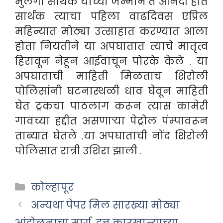
मुलगा सार्थक याच्या जन्माने ते आनंदी होते
सार्थक त्याचा पहिला वाढदिवस एप्रिल
महिन्यात मोठ्या उत्साहात करण्यात आला
होता नियतीने या अपघातात त्याचे मातृत्व
हिरावून नेहून आईवाचून पोरके केले . या
अपघाताची माहिती मिळताच शिरोली
पोलिसांनी घटनास्थळी धाव घेवून माहिती
घेत ट्रकचा पाठलाग करून त्यास कामेरी
गावच्या हद्दीत असणाऱ्या पेट्रोल पंम्पावरून
ताब्यात घेतले .या अपघाताची नोंद शिरोली
पोलिसात रात्री उशिरा झाली .
Categories
कोल्हापूर
अन्यथा पेपर मिल सारख्या मोठ्या
आंदोलनाचा मार्ग, दत्त कारखान्याच्या