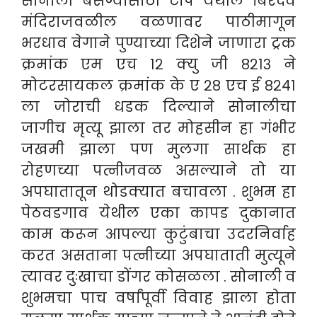
सोनाली बसण्यासाठी टोप येथील बिरदेव
मंदिराजवळील वळणावर पाठीमागून
भरधाव वेगाने पुण्याच्या दिशेने जाणारा ट्रक
क्रमांक एम एच १२ क्यु जी ८२१३ ने
मोटरसायकल क्रमांक के ए २८ एच ई ८२४१
ला जोराची धडक दिल्याने सोनालीचा
जागीच मृत्यू झाला तर मोहसीन हा गंभीर
जखमी झाला पण मुलगा सार्थक हा
रोहणच्या पत्नीजवळ असल्याने तो या
अपघातातून थोडक्यात बचावला . शुभम हा
पेठवडगाव येथील एका कापड दुकानात
काम करून आपल्या कुटुंबाचा उदरनिर्वाह
करत असताना पत्नीच्या अपघाताती मुत्यूने
त्यावर दुःखाचा डोंगर कोसळला .
सोनाली व
शुभमचा पाच वर्षांपूर्वी विवाह झाला होता