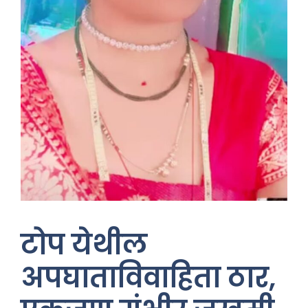
टोप येथील
अपघाताविवाहिता ठार,