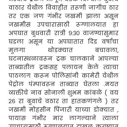
वाठार येथील विवाहीत तरूणी जागीच ठार
तर एक जण गंभीर जखमी झाला असून
जखमीस उपचारासाठी रूग्णालयात हा
अपघात बुधवारी रात्री ९:३० वाजण्यासुमार
घडला असून या अपघातात दिड वर्षाचा
मुलगा थोडक्यात बचावला,
घटनास्थळावरून ट्रक चालकाने आपल्या
ताब्यातील ट्रकसह पलायन केले त्याचा
पाठलाग करून पोलिसांनी कामेरी येथील
पेट्रोल पंम्पावरून ताब्यात घेतला .
मयत
व्यक्तीचे नाव सोनाली शुभम कांबळे ( वय
२६ रा बुवाचे वठार ता हातकणंगले ) तर
जखमी मोहसीन पिंजारी याच्या डोक्यात ,
पायास गंभीर मार लागल्याने त्याला
उपचारासाठी रूग्णालयात दाखल करण्यात