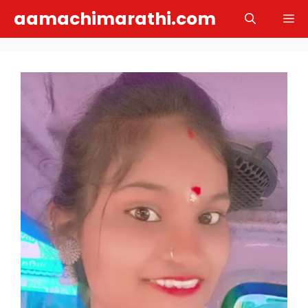
Skip
aamachimarathi.com
M
to
content