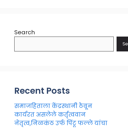
Search
Se
Recent Posts
समाजहिताला केंद्रस्थानी ठेवून
कार्यरत असलेले कर्तृत्ववान
नेतृत्व,निळकंठ उर्फ पिंटू फल्ले यांचा