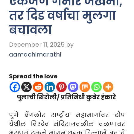
एकजण गंभीर जखमी,
तर दिड वर्षाचा मुलगा
बचावला
December 11, 2025
by
aamachimarathi
Spread the love
पुलाची शिरोली/ प्रतिनिधी कुबेर हंकारे
पुणे बेंगलोर राष्ट्रीय महामार्गावर टोप
येथील बिरदेव मंदिराजवळील वळणावर
भरधाव ट्रकने मागून धडक दिल्याने बुवाचे