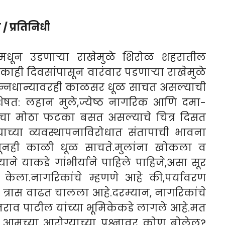
/ प्रतिनिधी
ीमधून उडणाऱ्या राखेमुळे शिरोळ शहरातील
 काही दिवसांपासून वारंवार पडणाऱ्या राखेमुळे
 अन्नधान्यावरही काळसर धूळ साचत असल्याची
िशेषत: लहान मुले,ज्येष्ठ नागरिक आणि दमा-
ूषणाचा मोठा फटका बसत असल्याचे चित्र दिसत
ाच्या व्यवस्थापनाविरोधात संतापाची भावना
सूनही काळी धूळ साचते.मुलांना खोकला व
े याकडे गांभीर्याने पाहिले पाहिजे,असा सूर
त केला.नागरिकांचे म्हणणे आहे की,पर्यावरण
 त्रास वाढत चालला आहे.द
रम्यान, नागरिकांचे
तराव पाटील यांच्या भूमिकेकडे लागले आहे.मत
आमच्या आरोग्याच्या प्रश्नावर कोण बोलेल?