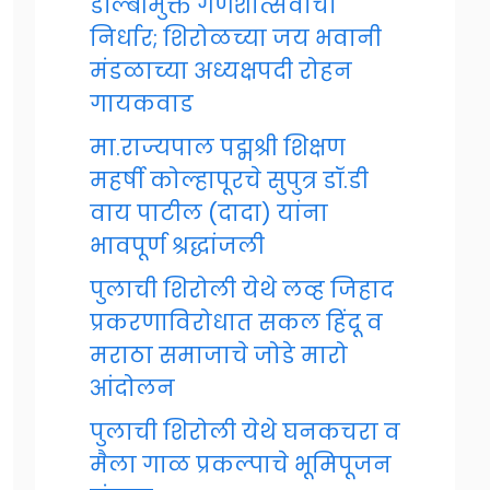
डॉल्बीमुक्त गणेशोत्सवाचा
निर्धार; शिरोळच्या जय भवानी
मंडळाच्या अध्यक्षपदी रोहन
गायकवाड
मा.राज्यपाल पद्मश्री शिक्षण
महर्षी कोल्हापूरचे सुपुत्र डॉ.डी
वाय पाटील (दादा) यांना
भावपूर्ण श्रद्धांजली
पुलाची शिरोली येथे लव्ह जिहाद
प्रकरणाविरोधात सकल हिंदू व
मराठा समाजाचे जोडे मारो
आंदोलन
पुलाची शिरोली येथे घनकचरा व
मैला गाळ प्रकल्पाचे भूमिपूजन