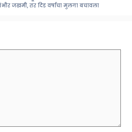
ंभीर जखमी, तर दिड वर्षाचा मुलगा बचावला