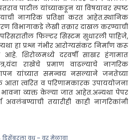
पतराव पाटील यांच्याकडून या विषयावर स्पष्ट
याची नागरिक प्रतिक्षा करत आहेत.स्थानिक
यावरण विभागाकडे लेखी तक्रार दाखल करण्याची
 परिसरातील फिल्टर सिस्टम सुधारली पाहिजे,
यथा हा प्रश्न गंभीर आरोग्यसंकट निर्माण करू
मत आहे. शिरोळमध्ये दरवर्षी साखर हंगामात
त्र,यंदा राखेचे प्रमाण वाढल्याचे नागरिक
ापन यांच्यात समन्वय नसल्याने जनतेच्या
क आता त्वरित व परिणामकारक उपाययोजना
 भावना व्यक्त केल्या जात आहेत.अन्यथा पेपर
ग अवलंबण्याची तयारीही काही नागरिकांनी
१४ डिसेंबरला वधू – वर मेळावा