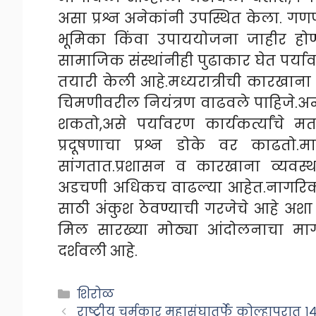
असा प्रश्न अनेकांनी उपस्थित केला. गण
भूमिका किंवा उपाययोजना जाहीर होण्
सामाजिक संस्थांनीही पुढाकार घेत पर्
तयारी केली आहे.मध्यरात्रीची कारखाना
चिमणीवरील नियंत्रण वाढवले पाहिजे.अन्
शकतो,असे पर्यावरण कार्यकर्त्यांचे 
प्रदूषणाचा प्रश्न डोके वर काढतो.मा
सांगतात.प्रशासन व कारखाना व्यवस्थ
अडचणी अधिकच वाढल्या आहेत.नागरि
साठी अंकुश ठेवण्याची गरजेचे आहे अशा
मिल सारख्या मोठ्या आंदोलनाचा मार्
दर्शवली आहे.
Categories
शिरोळ
राष्ट्रीय चर्मकार महासंघातर्फे कोल्हापूरात 