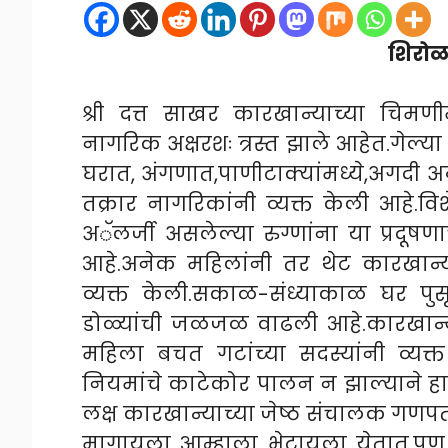
शिरोळ 
श्री दत्त साखर कारखान्याच्या चिमण
नागरिक अक्षरशः त्रस्त झाले आहेत.गेल्या
घरात, अंगणात,पाणीटाक्यांमध्ये,अगदी
तक्रार नागरिकांनी व्यक्त केली आहे.व
अॅलर्जी असलेल्या रुग्णांना या प्रद
आहे.अनेक महिलांनी तर थेट कारखान्य
व्यक्त केली.सकाळ-संध्याकाळ घर पु
डोळ्यांची जळजळ वाढली आहे.कारखान्यान
महिला बचत गटांच्या सदस्यांनी व्यक्
नियमांचे काटेकोर पालन न झाल्याने हा
लक्ष कारखान्याच्या जेष्ठ संचालक गणप
मागायला आम्हाला भेटायला येतात,पण 