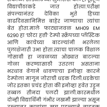
विद्यापीठाकडे जात होत्या.परीक्षा
संपल्यानंतर देविका भुते हिच्या
वाढदिवसानिमित्त बाहेर जाण्याचा त्यांचा
बेत होता.माले फाट्याजवळ MH09 EM
6290 हा ‘छोटा हत्ती’ टेम्पो स्क्रॅपच्या प्लॅस्टिक
आणि काचेच्या बाटल्यांनी भरलेला
पुलाशेजारी उभा होता.त्याचा चालक विशाल
गोसावी हा जवळच्या ओढ्यात बाटल्या
गोळा करण्यासाठी उतरला असताना
भरधाव वेगाने धावणाऱ्या इनोव्हा कारने
टेम्पोला मागून जोराची धडक दिली.धडकेचा
जोर इतका प्रचंड होता की इनोव्हा हवेत उडून
तब्बल तीनदा पलटी झाली.कारमधील
दोन्ही विद्यार्थिनी गंभीर जखमी झाल्या असून
रस्त्यावर काचांचा खच पडल्याने वाहतूक