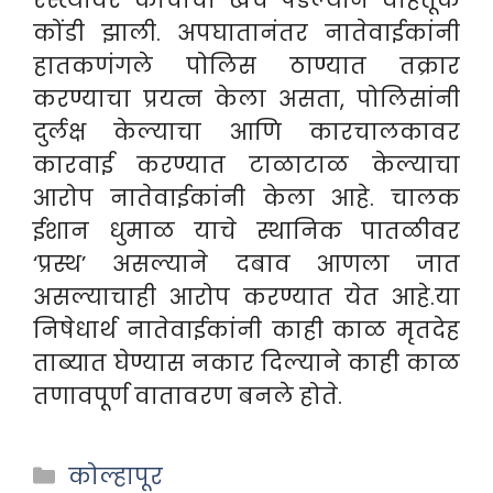
कोंडी झाली. अपघातानंतर नातेवाईकांनी
हातकणंगले पोलिस ठाण्यात तक्रार
करण्याचा प्रयत्न केला असता, पोलिसांनी
दुर्लक्ष केल्याचा आणि कारचालकावर
कारवाई करण्यात टाळाटाळ केल्याचा
आरोप नातेवाईकांनी केला आहे. चालक
ईशान धुमाळ याचे स्थानिक पातळीवर
‘प्रस्थ’ असल्याने दबाव आणला जात
असल्याचाही आरोप करण्यात येत आहे.या
निषेधार्थ नातेवाईकांनी काही काळ मृतदेह
ताब्यात घेण्यास नकार दिल्याने काही काळ
तणावपूर्ण वातावरण बनले होते.
Categories
कोल्हापूर