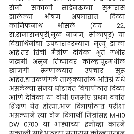
रोजी सकाळी साडेनऊच्या सुमारास
झालेल्या भीषण अपघातात दिव्या
कानिफनाथ भोसले (वय २२,
रा.राजारामपुरी,मूळ नानज, सोलापूर) या
विद्यार्थिनीचा उपचारादरम्यान मृत्यू झाला
आहे.तर तिची मैत्रीण देविका भुते गंभीर
जखमी असून तिच्यावर कोल्हापूरमधील
खाजगी रुग्णालयात उपचार सुरू
आहेत.
हातकणंगले तालुक्यातील अतिग्रे येथे
असलेल्या संजय घोडावत विद्यापीठात दिव्या
आणि देविका या दोघी एमसीए प्रथम वर्षात
शिक्षण घेत होत्या.आज विद्यापीठात परीक्षा
असल्याने त्या दोन विद्यार्थी मित्रांसह MH10
DW 0700 या भाड्याच्या इनोव्हा कारने
सकाळी साडेआठच्या सुमारास कोल्हापूरहून