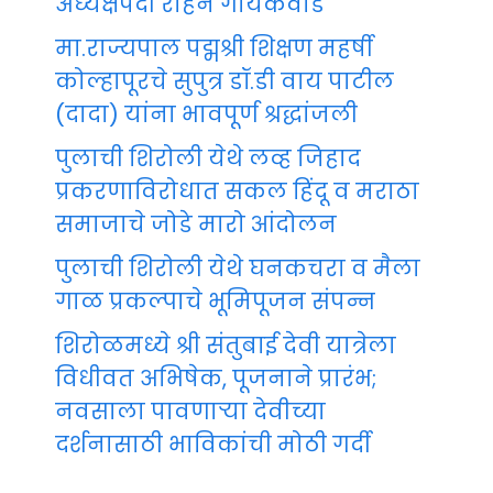
अध्यक्षपदी रोहन गायकवाड
मा.राज्यपाल पद्मश्री शिक्षण महर्षी
कोल्हापूरचे सुपुत्र डॉ.डी वाय पाटील
(दादा) यांना भावपूर्ण श्रद्धांजली
पुलाची शिरोली येथे लव्ह जिहाद
प्रकरणाविरोधात सकल हिंदू व मराठा
समाजाचे जोडे मारो आंदोलन
पुलाची शिरोली येथे घनकचरा व मैला
गाळ प्रकल्पाचे भूमिपूजन संपन्न
शिरोळमध्ये श्री संतुबाई देवी यात्रेला
विधीवत अभिषेक, पूजनाने प्रारंभ;
नवसाला पावणाऱ्या देवीच्या
दर्शनासाठी भाविकांची मोठी गर्दी