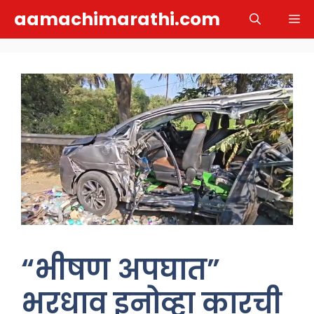
Skip
aamachimarathi.com
M
to
content
“भीषण अपघात”
भरधाव इनोव्हा कारची