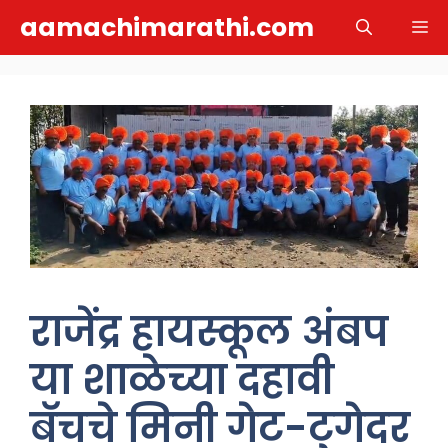
Skip
aamachimarathi.com
M
to
content
राजेंद्र हायस्कूल अंबप
या शाळेच्या दहावी
बॅचचे मिनी गेट-टुगेदर