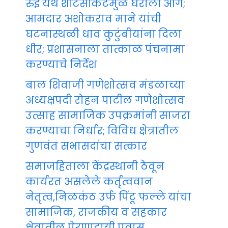
रुई येथे शॉर्टसर्किटमुळे घराला आग;
आमदार अशोकराव माने यांची
घटनास्थळी धाव कुटुंबीयांना दिला
धीर; प्रशासनाला तात्काळ पंचनामा
करण्याचे निर्देश
बाल शिवाजी गणेशोत्सव मंडळाच्या
अध्यक्षपदी रोहन पाटील गणेशोत्सव
उत्साह सामाजिक उपक्रमांनी साजरा
करण्याचा निर्धार; विविध क्षेत्रातील
गुणवंत सभासदांचा सत्कार
समाजहिताला केंद्रस्थानी ठेवून
कार्यरत असलेले कर्तृत्ववान
नेतृत्व,निळकंठ उर्फ पिंटू फल्ले यांचा
सामाजिक, राजकीय व सहकार
क्षेत्रातील प्रेरणादायी प्रवास