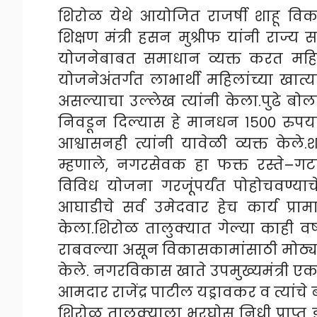
शिरोळ येथे आयोजित राजर्षी शाहू विका
शिक्षण मंत्री हसन मुश्रीफ यांनी राज्
योजनेबाबत समाधान व्यक्त करत महिल
योजनेअंतर्गत लाभार्थी महिलांच्या 
असल्याचा उल्लेख त्यांनी केला.पुढे बोल
निवडून दिल्यास हे मानधन १५०० रुपयां
आश्वासनही त्यांनी यावेळी व्यक्त केले.
म्हणाले, नगरसेवक हा फक्त रस्ते–गटा
विविध योजना गरजूंपर्यंत पोहोचवण्य
आघाडीचे सर्व उमेदवार हेच कार्य प्रा
केला.शिरोळ तालुक्यात गेल्या काही वर्
राबवल्या असून विकासकामांसाठी मोठ्या प
केले. नगरविकास खाते उपमुख्यमंत्री एकना
आमदार राजेंद्र पाटील यड्रावकर व त्यांचे
शिरोळ तालुक्याला भरघोस निधी प्राप्त झ