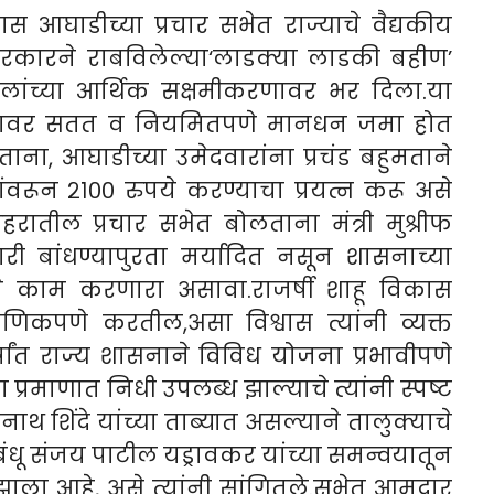
स आघाडीच्या प्रचार सभेत राज्याचे वैद्यकीय
य सरकारने राबविलेल्या‘लाडक्या लाडकी बहीण’
ांच्या आर्थिक सक्षमीकरणावर भर दिला.या
खात्यावर सतत व नियमितपणे मानधन जमा होत
ताना, आघाडीच्या उमेदवारांना प्रचंड बहुमताने
वरून २१०० रुपये करण्याचा प्रयत्न करू असे
शहरातील प्रचार सभेत बोलताना मंत्री मुश्रीफ
री बांधण्यापुरता मर्यादित नसून शासनाच्या
ाचे काम करणारा असावा.राजर्षी शाहू विकास
माणिकपणे करतील,असा विश्वास त्यांनी व्यक्त
षांत राज्य शासनाने विविध योजना प्रभावीपणे
्रमाणात निधी उपलब्ध झाल्याचे त्यांनी स्पष्ट
थ शिंदे यांच्या ताब्यात असल्याने तालुक्याचे
 बंधू संजय पाटील यड्रावकर यांच्या समन्वयातून
ाला आहे, असे त्यांनी सांगितले.स
भेत आमदार