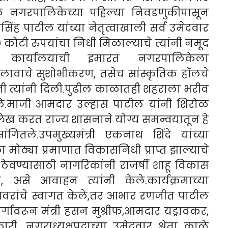
रोळ नगरपालिकेच्या पहिल्या निवडणुकीपासून
ह पाटील यांच्या नेतृत्वाखाली सर्व उमेदवार
टी रुपयांचा निधी मिळाल्याचे त्यांनी नमूद
ील कार्यालयाची इमारत नगरपालिकेला
 तलावाचे सुशोभीकरण, तसेच सांस्कृतिक हॉलचे
हिती त्यांनी दिली.पुढील काळातही शहराला भरीव
 केले.माजी आमदार उल्हास पाटील यांनी शिरोळ
्लेख करत राज्य शासनाने योग्य समन्वयातून हे
गितले.उपमुख्यमंत्री एकनाथ शिंदे यांच्या
ठ्या प्रमाणात विकासनिधी प्राप्त झाल्याचे
ू ठेवण्यासाठी नागरिकांनी राजर्षी शाहू विकास
ा, असे आवाहन त्यांनी केले.कार्यक्रमाच्या
्यवरांचे स्वागत केले,तर आभार रणजीत पाटील
ार्गावरून मंत्री हसन मुश्रीफ,आमदार यड्रावकर,
, नगराध्यक्षपदाच्या उमेदवार श्वेता काळे