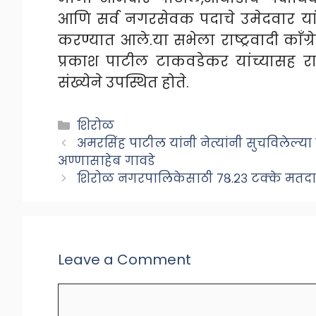
आणि सर्व नगरसेवक पदाचे उमेदवार यांच्
करण्यात आले.या सभेला राष्ट्रवादी काँग्र
प्रकाश पाटील टाकवडेकर यांच्यासह राज
संख्येने उपस्थित होते.
Categories
शिरोळ
अमरसिंह पाटील यांनी नेत्यांनी सुचविलेल्या
अण्णासाहेब गावडे
शिरोळ नगरपालिकेसाठी ७८.२३ टक्के मतदा
Leave a Comment
Comment