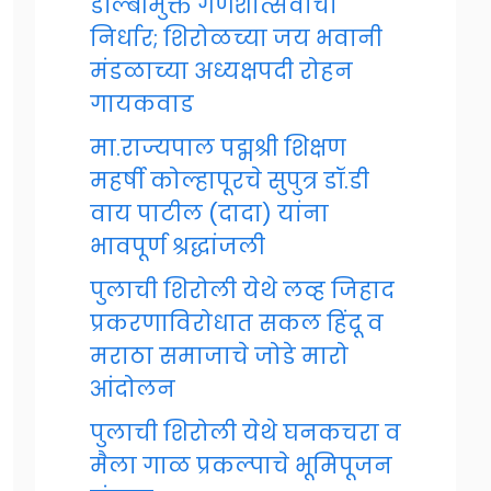
डॉल्बीमुक्त गणेशोत्सवाचा
निर्धार; शिरोळच्या जय भवानी
मंडळाच्या अध्यक्षपदी रोहन
गायकवाड
मा.राज्यपाल पद्मश्री शिक्षण
महर्षी कोल्हापूरचे सुपुत्र डॉ.डी
वाय पाटील (दादा) यांना
भावपूर्ण श्रद्धांजली
पुलाची शिरोली येथे लव्ह जिहाद
प्रकरणाविरोधात सकल हिंदू व
मराठा समाजाचे जोडे मारो
आंदोलन
पुलाची शिरोली येथे घनकचरा व
मैला गाळ प्रकल्पाचे भूमिपूजन