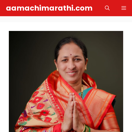
Skip
aamachimarathi.com
M
to
content