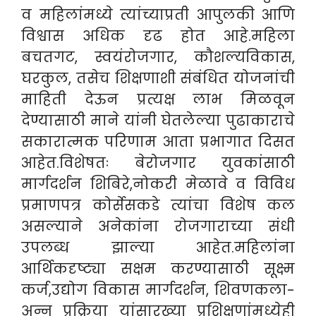
व महिलांमध्ये त्यांच्याप्रती आपुलकी आणि
विश्वास अधिक दृढ होत आहे.महिला
बचतगट, स्वयंरोजगार, कौशल्यविकास,
घरकुल, तसेच शिक्षणाशी संबंधित योजनांची
माहिती देऊन प्रत्यक्ष लाभ मिळवून
देण्यासाठी माने यांनी घेतलेल्या पुढाकाराचे
सकारात्मक परिणाम आता प्रभागात दिसत
आहेत.विशेषतः बेरोजगार युवकांसाठी
मार्गदर्शन शिबिरे,नोकरी मेळावे व विविध
प्रमाणपत्र कोर्सेसकडे त्यांचा विशेष कल
असल्याने अनेकांना रोजगाराच्या संधी
उपलब्ध झाल्या आहेत.महिलांना
आर्थिकदृष्ट्या सक्षम करण्यासाठी सूक्ष्म
कर्ज,उद्योग विकास मार्गदर्शन, शिवणकला-
अन्न प्रक्रिया यांसारख्या प्रशिक्षणांमध्येही