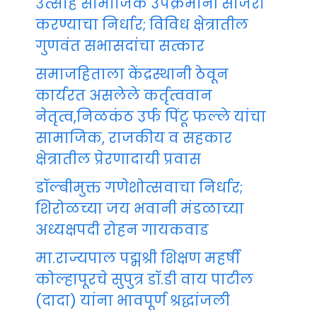
उत्साह सामाजिक उपक्रमांनी साजरा
करण्याचा निर्धार; विविध क्षेत्रातील
गुणवंत सभासदांचा सत्कार
समाजहिताला केंद्रस्थानी ठेवून
कार्यरत असलेले कर्तृत्ववान
नेतृत्व,निळकंठ उर्फ पिंटू फल्ले यांचा
सामाजिक, राजकीय व सहकार
क्षेत्रातील प्रेरणादायी प्रवास
डॉल्बीमुक्त गणेशोत्सवाचा निर्धार;
शिरोळच्या जय भवानी मंडळाच्या
अध्यक्षपदी रोहन गायकवाड
मा.राज्यपाल पद्मश्री शिक्षण महर्षी
कोल्हापूरचे सुपुत्र डॉ.डी वाय पाटील
(दादा) यांना भावपूर्ण श्रद्धांजली