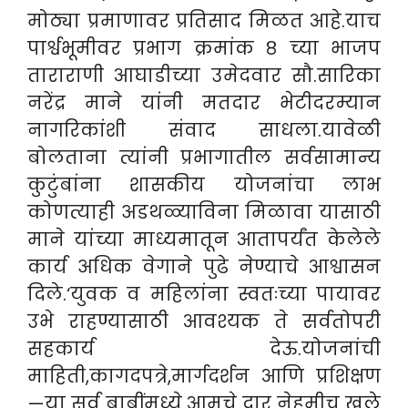
मोठ्या प्रमाणावर प्रतिसाद मिळत आहे.याच
पार्श्वभूमीवर प्रभाग क्रमांक ८ च्या भाजप
ताराराणी आघाडीच्या उमेदवार सौ.सारिका
नरेंद्र माने यांनी मतदार भेटीदरम्यान
नागरिकांशी संवाद साधला.यावेळी
बोलताना त्यांनी प्रभागातील सर्वसामान्य
कुटुंबांना शासकीय योजनांचा लाभ
कोणत्याही अडथळ्याविना मिळावा यासाठी
माने यांच्या माध्यमातून आतापर्यंत केलेले
कार्य अधिक वेगाने पुढे नेण्याचे आश्वासन
दिले.‘युवक व महिलांना स्वतःच्या पायावर
उभे राहण्यासाठी आवश्यक ते सर्वतोपरी
सहकार्य देऊ.योजनांची
माहिती,कागदपत्रे,मार्गदर्शन आणि प्रशिक्षण
—या सर्व बाबींमध्ये आमचे दार नेहमीच खुले