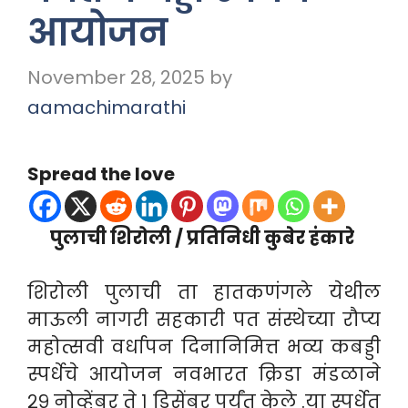
आयोजन
November 28, 2025
by
aamachimarathi
Spread the love
पुलाची शिरोली / प्रतिनिधी कुबेर हंकारे
शिरोली पुलाची ता हातकणंगले येथील
माऊली नागरी सहकारी पत संस्थेच्या रौप्य
महोत्सवी वर्धापन दिनानिमित्त भव्य कबड्डी
स्पर्धेचे आयोजन नवभारत क्रिडा मंडळाने
२९ नोव्हेंबर ते १ डिसेंबर पर्यंत केले .या स्पर्धेत