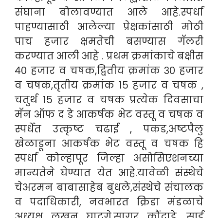
संघाना बोलावण्यात आले आहे.स्पर्धा
पाहण्यासाठी आलेल्या प्रेक्षकांसाठी मोठी
पाच हजार क्षमतेची बसण्यास गॅलरी
करण्यात आली आहे . प्रथम क्रमांकाचे बक्षीस
४० हजार व चषक,द्वितीय क्रमांक ३० हजार
व चषक,तृतीय क्रमांक १५ हजार व चषक ,
चतुर्थ १५ हजार व चषक प्रत्येक दिवसाचा
मॅन ऑफ द डे आकर्षक भेट वस्तू व चषक व
स्पर्धेत उत्कृष्ट चढाई , पकड,अष्टपैलु
खेळाडूना आकर्षक भेट वस्तू व चषक हि
स्पर्धा कोल्हापूर जिल्हा असोसिएशनच्या
मान्यतेने घेण्यात येत आहे.यावेळी संस्थेचे
चेअरमन बाबासाहेब बुधले,संस्थेचे संचालक
व पदाधिकारी, नवभारत क्रिडा मंडळाचे
अध्यक्ष लखन घाटगे,सागर कौंदाडे, साई