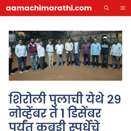
Skip
aamachimarathi.com
M
to
content
शिरोली पुलाची येथे २९
नोव्हेंबर ते १ डिसेंबर
पर्यंत कबड्डी स्पर्धेचे