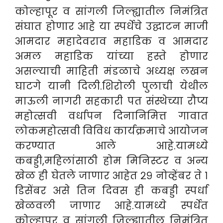
कोल्हापूर व सांगली जिल्ह्य़ातील निमंत्रित
संघात होणार आहे या स्पर्धेचे उद्घाटन माजी
आमदार महादेवराव महाडिक व आमदार
अमल महाडिक यांच्या हस्ते होणार
असल्याची माहिती मंडळाचे अध्यक्ष लखन
घाटगे यानी दिली.शिरोली पुलाची येथील
माऊली नागरी सहकारी पत संस्थेच्या रौप्य
महोत्सवी वर्धापन दिनानिमित्त गावात
लोकमहोत्सवी विविध कार्यक्रमाचे आयोजन
करण्यात आले आहे.यामध्ये
कबड्डी,महिलांसाठी होम मिनिस्टर व अन्य
खेळ ही घेतले जाणार आहेत २९ नोव्हेंबर ते १
डिसेंबर असे तिन दिवस ही कबड्डी स्पर्धा
खेळवली जाणार आहे.यामध्ये स्पर्धेत
कोल्हापूर व सांगली जिल्ह्य़ातील निमंत्रित