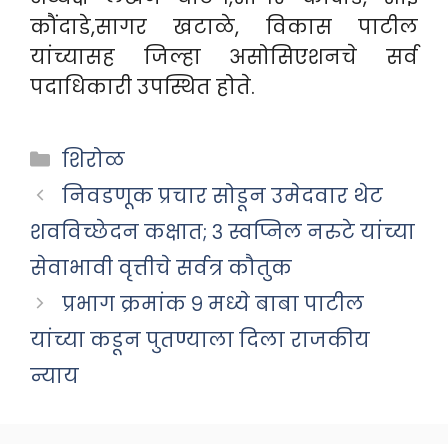
कौंदाडे,सागर खटाळे, विकास पाटील
यांच्यासह जिल्हा असोसिएशनचे सर्व
पदाधिकारी उपस्थित होते.
Categories
शिरोळ
निवडणूक प्रचार सोडून उमेदवार थेट
शवविच्छेदन कक्षात; ३ स्वप्निल नरुटे यांच्या
सेवाभावी वृत्तीचे सर्वत्र कौतुक
प्रभाग क्रमांक ९ मध्ये बाबा पाटील
यांच्या कडून पुतण्याला दिला राजकीय
न्याय