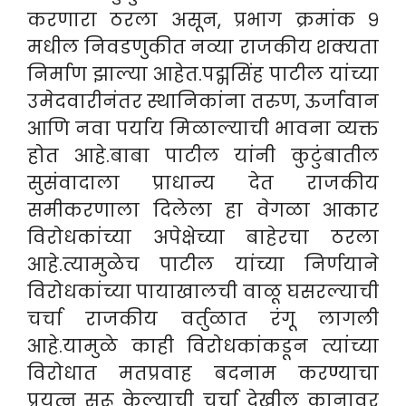
करणारा ठरला असून, प्रभाग क्रमांक ९
मधील निवडणुकीत नव्या राजकीय शक्यता
निर्माण झाल्या आहेत.पद्मसिंह पाटील यांच्या
उमेदवारीनंतर स्थानिकांना तरुण, ऊर्जावान
आणि नवा पर्याय मिळाल्याची भावना व्यक्त
होत आहे.बाबा पाटील यांनी कुटुंबातील
सुसंवादाला प्राधान्य देत राजकीय
समीकरणाला दिलेला हा वेगळा आकार
विरोधकांच्या अपेक्षेच्या बाहेरचा ठरला
आहे.त्यामुळेच पाटील यांच्या निर्णयाने
विरोधकांच्या पायाखालची वाळू घसरल्याची
चर्चा राजकीय वर्तुळात रंगू लागली
आहे.यामुळे काही विरोधकांकडून त्यांच्या
विरोधात मतप्रवाह बदनाम करण्याचा
प्रयत्न सुरू केल्याची चर्चा देखील कानावर