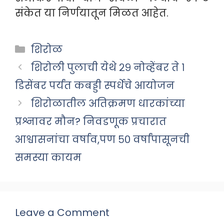
संकेत या निर्णयातून मिळत आहेत.
Categories
शिरोळ
शिरोली पुलाची येथे २९ नोव्हेंबर ते १
डिसेंबर पर्यंत कबड्डी स्पर्धेचे आयोजन
शिरोळातील अतिक्रमण धारकांच्या
प्रश्नावर मौन? निवडणूक प्रचारात
आश्वासनांचा वर्षाव,पण ५० वर्षांपासूनची
समस्या कायम
Leave a Comment