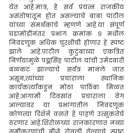
येत आहे.मात्र, हे सर्व प्रयत्न राजकीय
असंतोषातून होत असल्याचे बाबा पाटील
यांच्या समर्थकांचे म्हणणे आहे.या संपूर्ण
घडामोडीनंतर प्रभाग क्रमांक ९ मधील
निवडणूक अधिक चुरशीची होणार हे स्पष्ट
झाले आहे.पाटील कुटुंबाच्या एकत्रित
निर्णयामुळे पद्मसिंह पाटील यांची उमेदवारी
बळकट झाल्याचे सर्वत्र मानले जात
असून,त्यांच्या प्रचाराला स्थानिक
कार्यकर्त्यांकडून मोठा पाठिंबा मिळत
आहे.आगामी दिवसांत प्रचाराला वेग
आल्यावर या प्रभागातील निवडणूक
कोणत्या दिशेने वळते हे पाहणे उत्सुकतेचे
ठरणार आहे.शिरोळच्या राजकारणात नव्या
समीकरणांची बीजे रोवली गेल्याचे स्पष्ट