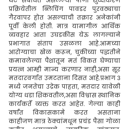
थेट संबंधित असलेल्या पाणी शुध्दीकरण
प्रक्रियेतील ब्लिचिंग पावडर पुरवठ्याचा
गैरवापर होत असल्याची तक्रार अनेकांनी
पूर्वी केली होती. मात्र यामागील आर्थिक
व्यवहार आता उघडकीस येऊ लागल्याने
प्रभागात संताप उसळला आहे.आमच्या
आरोग्याचा खेळ करून, चुकीच्या पद्धतीने
कमावलेल्या पैशातून मतं विकत घेण्याचा
प्रयत्न आम्ही मान्य करणार नाही,असा सूर
मतदारवर्गात उमटताना दिसत आहे.प्रभाग ३
मध्ये जनतेचा उद्रेक पाहता, मतदार यावेळी
योग्य धडा शिकवतील,असा विश्वास स्थानिक
कार्यकर्ते व्यक्त करत आहेत. गेल्या काही
वर्षांत विकासकामे करत असताना
काहीजण मात्र ठेक्यांमधून प्रचंड पैसा गोळा