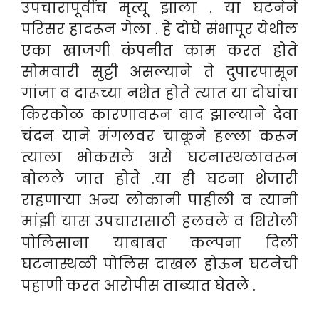
उपचारापूर्वीच मृत्यू झाला . या घटनेने
परिसर हादरून गेला . हे दोघे संभापूर येथील
एका खाजगी कंपनीत काम करत होते
सोमवारी सुट्टी असल्याने ते दुपारपासून
गांजा व दारूच्या नशेत होते त्यात या दोघांचा
किरकोळ कारणावरून वाद झाल्याने देवा
चंदन याने मंगलवर चाकूने हल्ला करून
त्याला भोकसले असे घटनास्थळावरून
बोलले जात होते .
या ही घटना शेजारी
राहणाऱ्या अन्य लोकानी पाहीली व त्यानी
मांझी यास उपचारासाठी हलवले व शिरोली
पोलिसाना याबाबत कल्पना दिली
घटनास्थळी पोलिस दाखल होऊन घटनेची
पहाणी करत आरोपीस ताब्यात घेतले .