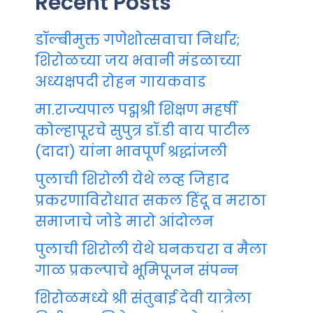
Recent Posts
डॉल्बीमुक्त गणेशोत्सवाचा निर्धार;
शिरोळच्या जय भवानी मंडळाच्या
अध्यक्षपदी रोहन गायकवाड
मा.राज्यपाल पद्मश्री शिक्षण महर्षी
कोल्हापूरचे सुपुत्र डॉ.डी वाय पाटील
(दादा) यांना भावपूर्ण श्रद्धांजली
पुलाची शिरोली येथे लव्ह जिहाद
प्रकरणाविरोधात सकल हिंदू व मराठा
समाजाचे जोडे मारो आंदोलन
पुलाची शिरोली येथे घनकचरा व मैला
गाळ प्रकल्पाचे भूमिपूजन संपन्न
शिरोळमध्ये श्री संतुबाई देवी यात्रेला