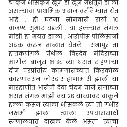
चाकूने भोसकून खून हा खून नशेतून झाला
असल्याचा प्राथमिक अंदाज वर्तविण्यात येत
आहे . ही घटना सोमवारी रात्री १०
वाजण्यासुमार घडली . या हल्ल्यात मंगल
मांझी हा मयत झाला , आरोपीस पोलिसानी
अटक करून ताब्यात घेतले . सं
भापूर ता
हातकणंगले येथील बिरदेव मंदिराच्या
मागील बाजूस भाड्याच्या घरात राहणाऱ्या
दोन परप्रांतीय कामगारांच्यात किरकोळ
कारणावरून जोरदार हाणामारी झाली या
मारहाणीत आरोपी देवा चंदन याने रागाच्या
भरात मंगल मांझी वय २६ याच्यावर चाकूने
हल्ला करून त्याला भोसकले त्या तो गंभीर
जखमी झाला त्याला उपचारासाठी
रूग्णालयात दाखल केले असता त्याचा