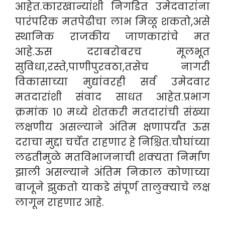
आहेत.कारखान्यांशी निगडित उमेदवारांना
पारंपरिक मतपेढीचा लाभ मिळू शकतो,असे
स्थानिक राजकीय जाणकारांचे मत
आहे.ऊस दराबरोबरच मूलभूत
सुविधा,रस्ते,पाणीपुरवठा,तसेच नागरी
विकासाच्या मुद्यांवरही सर्व उमेदवार
मतदारांशी संवाद साधत आहेत.प्रभाग
क्रमांक १० मध्ये शेतकरी मतदारांची संख्या
लक्षणीय असल्याने अंतिम क्षणापर्यंत ऊस
दराचा मुद्दा चर्चेत राहणार हे निश्चित.चौघांच्या
लढतीमुळे मतविभाजनाची शक्यता निर्माण
झाली असल्याने अंतिम निकाल कोणाच्या
बाजूने झुकतो याकडे संपूर्ण तालुक्याचे लक्ष
लागून राहणार आहे.