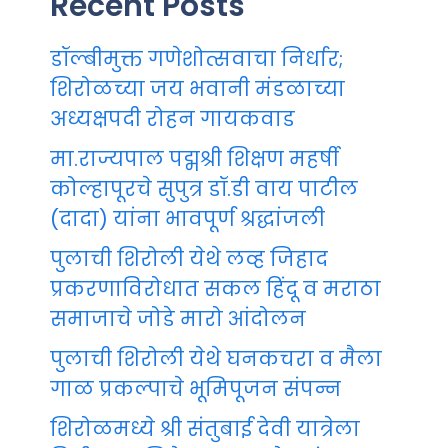
Recent Posts
डॉल्बीमुक्त गणेशोत्सवाचा निर्धार;
शिरोळच्या जय भवानी मंडळाच्या
अध्यक्षपदी रोहन गायकवाड
मा.राज्यपाल पद्मश्री शिक्षण महर्षी
कोल्हापूरचे सुपुत्र डॉ.डी वाय पाटील
(दादा) यांना भावपूर्ण श्रद्धांजली
पुलाची शिरोली येथे लव्ह जिहाद
प्रकरणाविरोधात सकल हिंदू व मराठा
समाजाचे जोडे मारो आंदोलन
पुलाची शिरोली येथे घनकचरा व मैला
गाळ प्रकल्पाचे भूमिपूजन संपन्न
शिरोळमध्ये श्री संतुबाई देवी यात्रेला