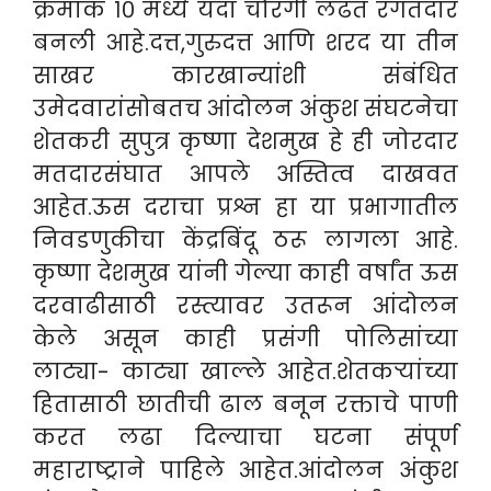
क्रमांक १० मध्ये यंदा चौरंगी लढत रंगतदार
बनली आहे.दत्त,गुरुदत्त आणि शरद या तीन
साखर कारखान्यांशी संबंधित
उमेदवारांसोबतच आंदोलन अंकुश संघटनेचा
शेतकरी सुपुत्र कृष्णा देशमुख हे ही जोरदार
मतदारसंघात आपले अस्तित्व दाखवत
आहेत.ऊस दराचा प्रश्न हा या प्रभागातील
निवडणुकीचा केंद्रबिंदू ठरू लागला आहे.
कृष्णा देशमुख यांनी गेल्या काही वर्षांत ऊस
दरवाढीसाठी रस्त्यावर उतरून आंदोलन
केले असून काही प्रसंगी पोलिसांच्या
लाट्या- काट्या खाल्ले आहेत.शेतकऱ्यांच्या
हितासाठी छातीची ढाल बनून रक्ताचे पाणी
करत लढा दिल्याचा घटना संपूर्ण
महाराष्ट्राने पाहिले आहेत.आंदोलन अंकुश