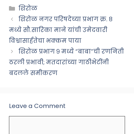
Categories
शिरोळ
शिरोळ नगर परिषदेच्या प्रभाग क्र. ८
मध्ये सौ.सारिका माने यांची उमेदवारी
विश्वासार्हतेचा भक्कम पाया
शिरोळ प्रभाग ९ मध्ये “बाबा”ची रणनिती
ठरली प्रभावी; मतदारांच्या गाठीभेटींनी
बदलले समीकरण
Leave a Comment
Comment