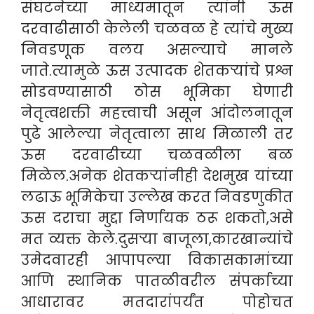
संघटनेच्या माध्यमातून त्यांनी ऊस
दरवाढीसाठी केलेली चळवळ हे त्यांचे मुख्य
निवडणूक वलय असल्याचे मानले
जाते.त्यामुळे ऊस उत्पादक शेतकऱ्यांचे प्रश्न
सोडवण्यासाठी ठोस भूमिका घेणारी
नेतृत्वशक्ती महत्त्वाची असून आंदोलनातून
पुढे आलेल्या नेतृत्वाला साथ मिळाली तर
ऊस दरवाढीच्या चळवळीला बळ
मिळेल.अनेक शेतकऱ्यांनीही देशमुख यांच्या
लढाऊ भूमिकेचा उल्लेख करत निवडणुकीत
ऊस दराचा मुद्दा निर्णायक ठरू शकतो,असे
मत व्यक्त केले.दुसऱ्या बाजूला,कारखान्यांचे
उमेदवारही आपापल्या विकासकामांच्या
आणि स्थानिक पातळीवरील संपर्काच्या
आधारावर मतदारांपर्यंत पोहोचत