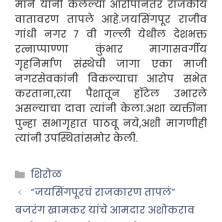
माने यांनी केलेल्या आरोपानंतर राजकीय
वातावरण तापले आहे.जयसिंगपूर राजीव
गांधी नगर ७ वी गल्ली येथील देशभक्त
रत्नाप्पाण्णा कुंभार मागासवर्गीय
गृहनिर्माण संस्थेची जागा एका माजी
नगरसेवकांनी विकल्याचा आरोप सभेत
करताना,त्या पैशातून हॉटेल उभारले
असल्याचा दावा त्यांनी केला.अशा व्यक्तींना
पुन्हा सभागृहात पाठवू नये,अशी मागणीही
त्यांनी उपस्थितांसमोर केली.
Categories
शिरोळ
“जयसिंगपूरचं राजकारण तापलं”
बजरंग खामकर यांचे आमदार अशोकराव