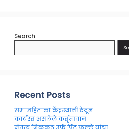
Search
Se
Recent Posts
समाजहिताला केंद्रस्थानी ठेवून
कार्यरत असलेले कर्तृत्ववान
नेतृत्व,निळकंठ उर्फ पिंटू फल्ले यांचा